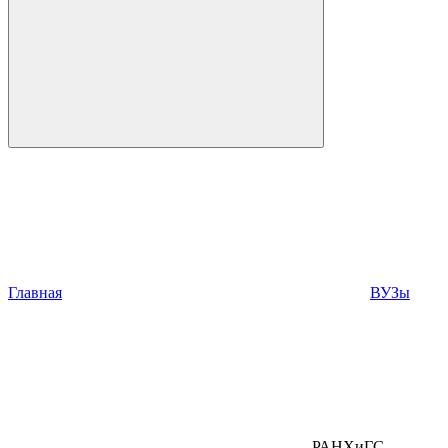
Главная
ВУЗы
РАНХиГС