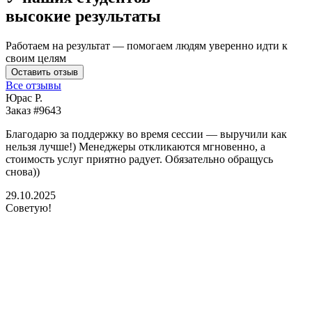
высокие результаты
Работаем на результат — помогаем людям уверенно идти к
своим целям
Оставить отзыв
Все отзывы
Юрас Р.
Заказ #9643
З
Благодарю за поддержку во время сессии — выручили как
В
нельзя лучше!) Менеджеры откликаются мгновенно, а
у
стоимость услуг приятно радует. Обязательно обращусь
м
снова))
К
б
29.10.2025
Советую!
2