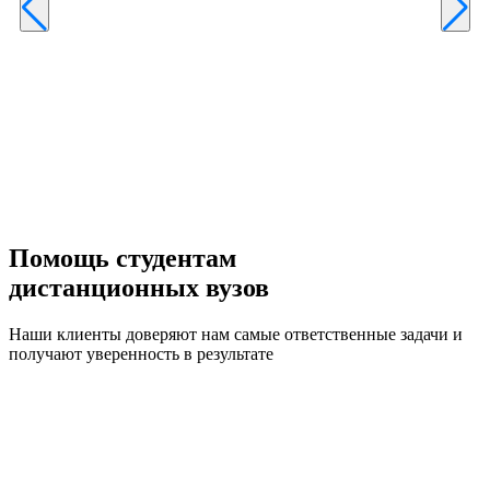
Р
к
б
п
Помощь студентам
дистанционных вузов
Наши клиенты доверяют нам самые ответственные задачи и
получают уверенность в результате