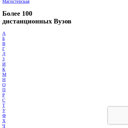
Магистерская
Более 100
дистанционных Вузов
А
Б
В
Г
Д
З
И
К
М
Н
О
П
Р
С
Т
У
Ф
Х
Ч