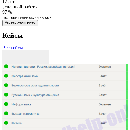
12 лет
успешной работы
97 %
положительных отзывов
Узнать стоимость
Кейсы
Все кейсы
З
Р
П
С
С
3