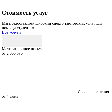
Стоимость услуг
Мы предоставляем широкий спектр тьюторских услуг для
помощи студентам
Все услуги
Мотивационное письмо
С
от 2 000 руб
о
Срок выполнения
от 4 дней
о