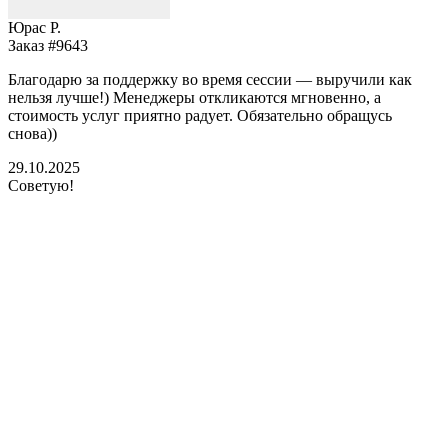
Юрас Р.
Заказ #9643
З
Благодарю за поддержку во время сессии — выручили как
В
нельзя лучше!) Менеджеры откликаются мгновенно, а
у
стоимость услуг приятно радует. Обязательно обращусь
м
снова))
К
б
29.10.2025
Советую!
2