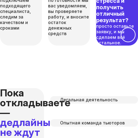
подключаем
по готовности мы
стресса и
подходящего
вас уведомляем,
получить
специалиста,
вы проверяете
отличный
следим за
работу, и вносите
результат?
качеством и
остаток
просто оставьте
сроками
денежных
заявку, и мы
средств
сделаем всё
остальное.
Пока
откладываете
Легальная деятельность
—
дедлайны
Опытная команда тьюторов
не ждут