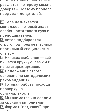
просто готовая работа — а
результат, которому можно
доверять. Поэтому процесс
продуман до деталей:
1️⃣ Тебе назначается
менеджер, который знает
особенности твоего вуза и
преподавателей.
2️⃣ Автор подбирается
строго под предмет, только
профильный специалист с
опытом.
3️⃣ Никаких шаблонов — всё
пишется вручную, без ИИ и
не из старых архивов.
4️⃣ Содержание строго
основано на методических
рекомендациях.
5️⃣ Готовая работа проходит
проверку на
оригинальность.
6️⃣ Мы внимательно следим
за сроками выполнения.
7️⃣ Формат “под ключ”: при