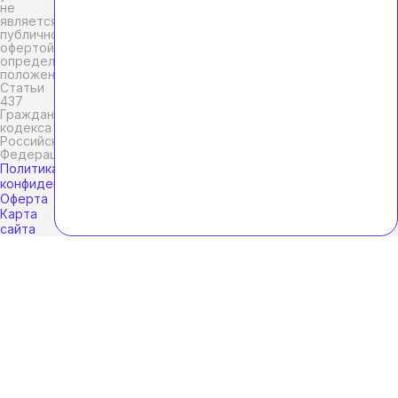
не
является
публичной
офертой,
определяемой
положениями
Статьи
437
Гражданского
кодекса
Российской
Федерации.
Политика
конфиденциальности
Оферта
Карта
сайта