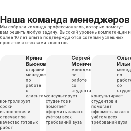
Наша команда менеджеров
Мы собрали команду профессионалов, которые помогут
вам решить любую задачу. Высокий уровень компетенции и
более 10 лет опыта подтверждаются сотнями успешных
проектов и отзывами клиентов
Ирина
Сергей
Ольг
Вьюнова
Моничев
Ильи
старший
менеджер
мене
менеджер
по
по
по
работе
работ
работе
со
со
с
студентами
студе
клиентами
консультирует
консультирует
контролирует
студентов и
студентов и
сроки
помогает
помогает
выполнения и
оформить заказ с
оформить заказ с
отвечает за
учётом всех
учётом всех
качество готовых
требований вуза
требований вуза
работ