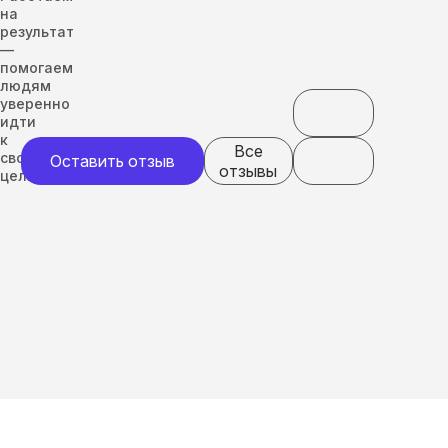
на
результат
—
помогаем
людям
уверенно
идти
к
Все
своим
Оставить отзыв
отзывы
целям