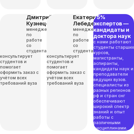
Дмитрий
Екатерина
75%
Кузнецов
Лебедева
экспертов —
менеджер
менеджер
кандидаты и
по
по
доктора наук
работе
работе
с нами работают
со
со
студенты старших
студентами
студентами
курсов,
консультирует
консультирует
магистранты,
студентов и
студентов и
аспиранты,
помогает
помогает
кандидаты наук и
оформить заказ с
оформить заказ с
преподаватели
учётом всех
учётом всех
ведущих вузов.
требований вуза
требований вуза
специалисты из
разных регионов
рф и стран снг
обеспечивают
широкий спектр
знаний и опыт
работы с
различными
дисциплинами.