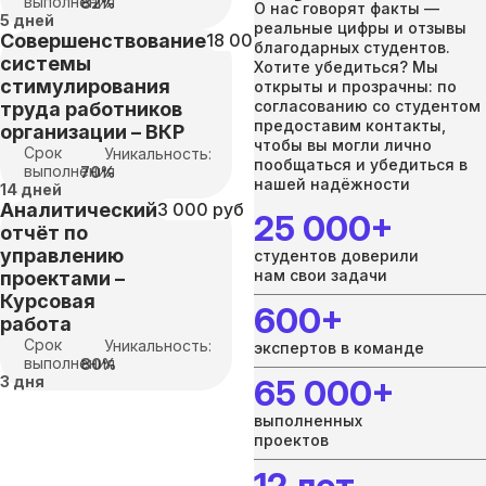
выполнения
82%
О нас говорят факты —
5 дней
реальные цифры и отзывы
Совершенствование
18 000 руб
благодарных студентов.
системы
Хотите убедиться? Мы
стимулирования
открыты и прозрачны: по
согласованию со студентом
труда работников
предоставим контакты,
организации – ВКР
чтобы вы могли лично
Срок
Уникальность:
пообщаться и убедиться в
выполнения
70%
нашей надёжности
14 дней
Аналитический
3 000 руб
25 000+
отчёт по
управлению
студентов доверили
нам свои задачи
проектами –
Курсовая
600+
работа
Срок
Уникальность:
экспертов в команде
выполнения
80%
3 дня
65 000+
выполненных
проектов
12 лет