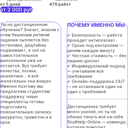
от 5 дней
479 работ
от 2 000 руб
Ты на дистанционном
ПОЧЕМУ ИМЕННО МЫ
обучении? Значит, знаком с
этим бешеным ритмом:
✔ Безопасность — работа
задания сыплются без
проходит антиплагиат
остановки, дедлайны
✔ Сроки под контролем —
поджимают, а сил на
ценим каждую минуту
самостоятельное
✔ Честная стоимость — без
выполнение уже не
лишних доплат
остаётся. Вуз требует
✔ Индивидуальный подход
качества, логики,
— учитываем все
аналитики… и всё
требования
желательно «на вчера».
✔ Онлайн-поддержка 24/7
Именно поэтому мы
— не останешься один на
предлагаем студентам
один с проблемой
поддержку: наши
специалисты готовы
Дистанционка требует
подготовить
много усилий, но ты не
пояснительную записку
обязан тянуть всё на себе.
аккуратно, грамотно и в
StudHelp-Online — команда,
срок.
которая помогает