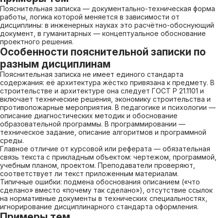
Пояснительная записка — документально-техническая форма
работы, логика которой меняется в зависимости от
дисциплины: в инженерных науках это расчётно-обоснующий
документ, в гуманитарных — концептуальное обоснование
проектного решения.
Особенности пояснительной записки по
разным дисциплинам
Пояснительная записка не имеет единого стандарта
содержания: её архитектура жёстко привязана к предмету. В
строительстве и архитектуре она следует ГОСТ Р 21.1101 и
включает технические решения, экономику строительства и
противопожарные мероприятия. В педагогике и психологии —
описание диагностических методик и обоснование
образовательной программы. В программировании —
техническое задание, описание алгоритмов и программной
среды.
Главное отличие от курсовой или реферата — обязательная
связь текста с прикладным объектом: чертежом, программой,
учебным планом, проектом. Преподаватели проверяют,
соответствует ли текст приложенным материалам.
Типичные ошибки: подмена обоснования описанием («что
сделано» вместо «почему так сделано»), отсутствие ссылок
на нормативные документы в технических специальностях,
игнорирование дисциплинарного стандарта оформления.
Примеры тем