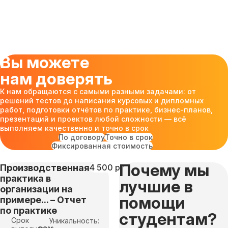
Вы можете
нам доверять
К нам обращаются с самыми разными задачами: от
решений тестов до написания курсовых и дипломных
работ, подготовки отчётов по практике, бизнес-планов,
презентаций и проектов любой сложности — всё
выполняем качественно и точно в срок
По договору
Точно в срок
Фиксированная стоимость
Почему мы
Производственная
4 500 руб
практика в
лучшие в
организации на
помощи
примере... – Отчет
по практике
студентам?
Срок
Уникальность: