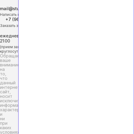
mail@studhelp-online.ru
Написать на почту
+7 (968) 453-29-88
Заказать звонок
ежедневно с 9:00 до
21:00
(прием заявок
круглосуточно)
Обращаем
ваше
внимание
на
то,
что
данный
интернет-
сайт,
носит
исключительно
информационный
характер
и
ни
при
каких
условиях