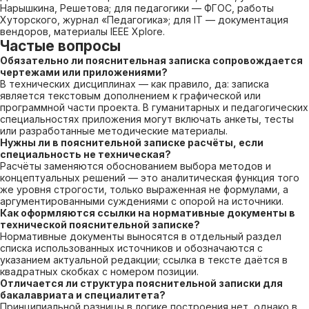
Нарышкина, Решетова; для педагогики — ФГОС, работы
Хуторского, журнал «Педагогика»; для IT — документация
вендоров, материалы IEEE Xplore.
Частые вопросы
Обязательно ли пояснительная записка сопровождается
чертежами или приложениями?
В технических дисциплинах — как правило, да: записка
является текстовым дополнением к графической или
программной части проекта. В гуманитарных и педагогических
специальностях приложения могут включать анкеты, тесты
или разработанные методические материалы.
Нужны ли в пояснительной записке расчёты, если
специальность не техническая?
Расчёты заменяются обоснованием выбора методов и
концептуальных решений — это аналитическая функция того
же уровня строгости, только выраженная не формулами, а
аргументированными суждениями с опорой на источники.
Как оформляются ссылки на нормативные документы в
технической пояснительной записке?
Нормативные документы выносятся в отдельный раздел
списка использованных источников и обозначаются с
указанием актуальной редакции; ссылка в тексте даётся в
квадратных скобках с номером позиции.
Отличается ли структура пояснительной записки для
бакалавриата и специалитета?
Принципиальной разницы в логике построения нет, однако в