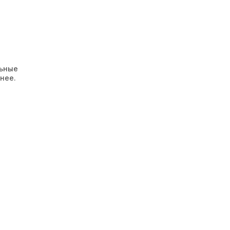
льные
нее.