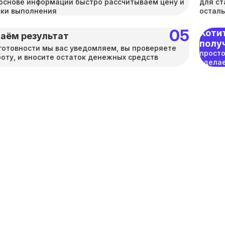
основе информации быстро рассчитываем цену и
для ст
оки выполнения
осталь
Хотит
аём результат
полу
готовности мы вас уведомляем, вы проверяете
просто
оту, и вносите остаток денежных средств
сделае