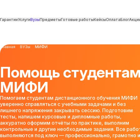
Гарантии
Услуги
Вузы
Предметы
Готовые работы
Кейсы
Оплата
Блог
Акци
Главная
ВУЗы
МИФИ
Помощь студента
МИФИ
Помогаем студентам дистанционного обучения МИФИ
уверенно справляться с учебными задачами и без
лишнего напряжения закрывать сессию. Подготовим
тесты, напишем курсовые и дипломные работы,
аккуратно оформим отчёты по практике, выполним
контрольные и другие необходимые задания. Все рабо
выполняются под ключ — профессионально, грамотно 