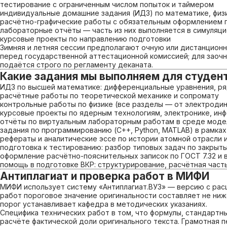
тестирование с ограниченным числом попыток и таймером
индивидуальные домашние задания (ИДЗ) по математике, физ
расчётно-графические работы с обязательным оформлением 
лабораторные отчёты — часть из них выполняется в симуляц
курсовые проекты по направлению подготовки
Зимняя и летняя сессии предполагают очную или дистанцион
перед государственной аттестационной комиссией; для заоч
подаётся строго по регламенту деканата.
Какие задания мы выполняем для студе
ИДЗ по высшей математике: дифференциальные уравнения, ря
расчётные работы по теоретической механике и сопромату
контрольные работы по физике (все разделы — от электродин
курсовые проекты по ядерным технологиям, электронике, ин
отчёты по виртуальным лабораторным работам в среде моде
задания по программированию (C++, Python, MATLAB) в рамка
рефераты и аналитические эссе по истории атомной отрасли 
подготовка к тестированию: разбор типовых задач по закрыт
оформление расчётно-пояснительных записок по ГОСТ 7.32 и
помощь в подготовке ВКР: структурирование, расчётная част
Антиплагиат и проверка работ в МИФИ
МИФИ использует систему «Антиплагиат.ВУЗ» — версию с рас
работ пороговое значение оригинальности составляет не ни
порог устанавливает кафедра в методических указаниях.
Специфика технических работ в том, что формулы, стандартн
расчёте фактической доли оригинального текста. Грамотная