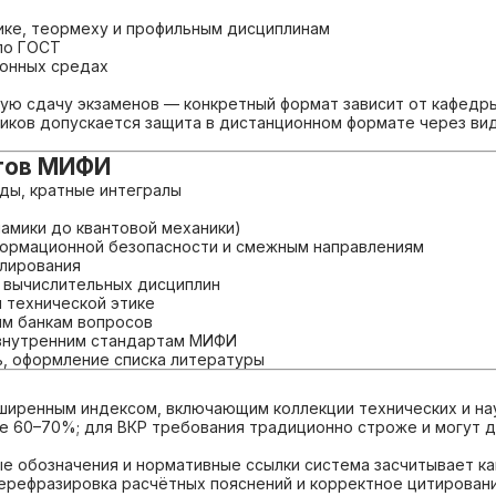
ике, теормеху и профильным дисциплинам
по ГОСТ
ионных средах
ную сдачу экзаменов — конкретный формат зависит от кафедр
ников допускается защита в дистанционном формате через ви
нтов МИФИ
ды, кратные интегралы
амики до квантовой механики)
формационной безопасности и смежным направлениям
лирования
х вычислительных дисциплин
и технической этике
ым банкам вопросов
 внутренним стандартам МИФИ
ь, оформление списка литературы
ширенным индексом, включающим коллекции технических и на
же 60–70%; для ВКР требования традиционно строже и могут 
ые обозначения и нормативные ссылки система засчитывает ка
 перефразировка расчётных пояснений и корректное цитирова