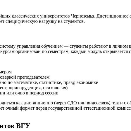
ших классических университетов Черноземья. Дистанционное о
ёт специфическую нагрузку на студентов.
систему управления обучением — студенты работают в личном ка
 курсам организован по семестрам, каждый модуль открывается 
ймером
оверкой преподавателем
 по математике, статистике, праву, экономике
ент, юриспруденция, психология)
и или очно в период сессии
диться как дистанционно (через СДО или видеосвязь), так и с 
ает очный формат перед государственной аттестационной комисс
ентов ВГУ