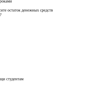
сроками
сите остаток денежных средств
?
ощи студентам