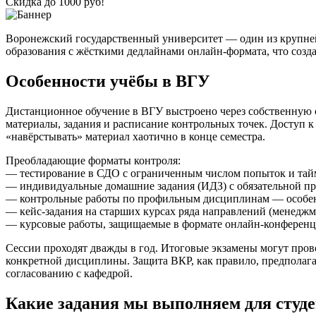
Скидка до 1000 руб!
Воронежский государственный университет — один из крупней
образования с жёсткими дедлайнами онлайн-формата, что созда
Особенности учёбы в ВГУ
Дистанционное обучение в ВГУ выстроено через собственную 
материалы, задания и расписание контрольных точек. Доступ к
«навёрстывать» материал хаотично в конце семестра.
Преобладающие форматы контроля:
— тестирование в СДО с ограниченным числом попыток и та
— индивидуальные домашние задания (ИДЗ) с обязательной пр
— контрольные работы по профильным дисциплинам — особенно
— кейс-задания на старших курсах ряда направлений (менеджм
— курсовые работы, защищаемые в формате онлайн-конференци
Сессии проходят дважды в год. Итоговые экзамены могут прово
конкретной дисциплины. Защита ВКР, как правило, предполаг
согласованию с кафедрой.
Какие задания мы выполняем для студ