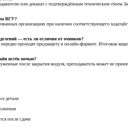
подавателю или деканат с подтверждённым техническим сбоем. Б
ана ВГУ?
тованных организациях при наличии соответствующего ходатайст
делений — есть ли отличия от очников?
ередко проходят предзащиту в онлайн-формате. Итоговая защит
айн истёк ночью?
руженные после закрытия модуля, преподаватель может не приня
се детали
полнения
тся после сдачи