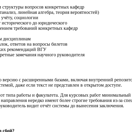
 структуры вопросов конкретных кафедр
нализ, линейная алгебра, теория вероятностей)
 учёту, социологии
 исторического до юридического
дением требований конкретных кафедр
ым дисциплинам
лок, ответов на вопросы билетов
ских рекомендаций ВГУ
кретные замечания научного руководителя
версию с расширенными базами, включая внутренний репозитори
емой, даже если текст не представлен в открытом доступе.
т типа работы и факультета. Для курсовых работ минимальный п
направления нередко имеют более строгие требования из-за сп
уководитель видит отчёт системы до вынесения заключения.
а сбой?