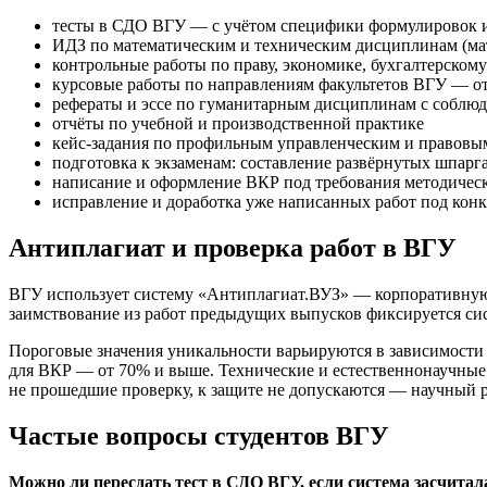
тесты в СДО ВГУ — с учётом специфики формулировок и
ИДЗ по математическим и техническим дисциплинам (мата
контрольные работы по праву, экономике, бухгалтерскому
курсовые работы по направлениям факультетов ВГУ — от
рефераты и эссе по гуманитарным дисциплинам с соблю
отчёты по учебной и производственной практике
кейс-задания по профильным управленческим и правов
подготовка к экзаменам: составление развёрнутых шпарга
написание и оформление ВКР под требования методиче
исправление и доработка уже написанных работ под кон
Антиплагиат и проверка работ в ВГУ
ВГУ использует систему «Антиплагиат.ВУЗ» — корпоративную 
заимствование из работ предыдущих выпусков фиксируется сист
Пороговые значения уникальности варьируются в зависимости о
для ВКР — от 70% и выше. Технические и естественнонаучные 
не прошедшие проверку, к защите не допускаются — научный р
Частые вопросы студентов ВГУ
Можно ли пересдать тест в СДО ВГУ, если система засчитал