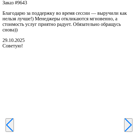
Заказ #9643
З
Благодарю за поддержку во время сессии — выручили как
В
нельзя лучше!) Менеджеры откликаются мгновенно, а
у
стоимость услуг приятно радует. Обязательно обращусь
м
снова))
К
б
29.10.2025
Советую!
2