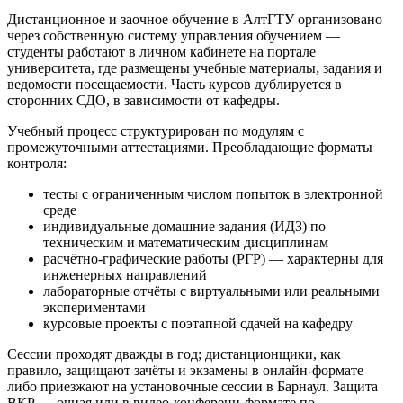
Дистанционное и заочное обучение в АлтГТУ организовано
через собственную систему управления обучением —
студенты работают в личном кабинете на портале
университета, где размещены учебные материалы, задания и
ведомости посещаемости. Часть курсов дублируется в
сторонних СДО, в зависимости от кафедры.
Учебный процесс структурирован по модулям с
промежуточными аттестациями. Преобладающие форматы
контроля:
тесты с ограниченным числом попыток в электронной
среде
индивидуальные домашние задания (ИДЗ) по
техническим и математическим дисциплинам
расчётно-графические работы (РГР) — характерны для
инженерных направлений
лабораторные отчёты с виртуальными или реальными
экспериментами
курсовые проекты с поэтапной сдачей на кафедру
Сессии проходят дважды в год; дистанционщики, как
правило, защищают зачёты и экзамены в онлайн-формате
либо приезжают на установочные сессии в Барнаул. Защита
ВКР — очная или в видео-конференц-формате по