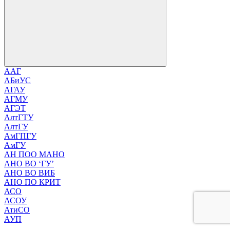
ААГ
АБиУС
АГАУ
АГМУ
АГЭТ
АлтГТУ
АлтГУ
АмГПГУ
АмГУ
АН ПОО МАНО
АНО ВО ‘ГУ’
АНО ВО ВИБ
АНО ПО КРИТ
АСО
АСОУ
АтиСО
АУП