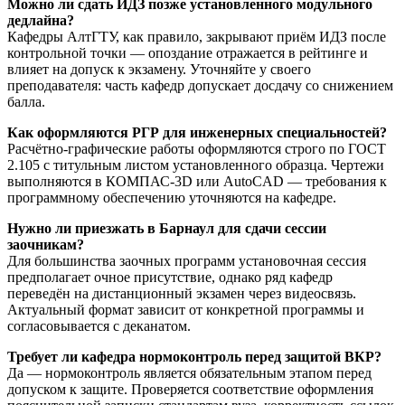
Можно ли сдать ИДЗ позже установленного модульного
дедлайна?
Кафедры АлтГТУ, как правило, закрывают приём ИДЗ после
контрольной точки — опоздание отражается в рейтинге и
влияет на допуск к экзамену. Уточняйте у своего
преподавателя: часть кафедр допускает досдачу со снижением
балла.
Как оформляются РГР для инженерных специальностей?
Расчётно-графические работы оформляются строго по ГОСТ
2.105 с титульным листом установленного образца. Чертежи
выполняются в КОМПАС-3D или AutoCAD — требования к
программному обеспечению уточняются на кафедре.
Нужно ли приезжать в Барнаул для сдачи сессии
заочникам?
Для большинства заочных программ установочная сессия
предполагает очное присутствие, однако ряд кафедр
переведён на дистанционный экзамен через видеосвязь.
Актуальный формат зависит от конкретной программы и
согласовывается с деканатом.
Требует ли кафедра нормоконтроль перед защитой ВКР?
Да — нормоконтроль является обязательным этапом перед
допуском к защите. Проверяется соответствие оформления