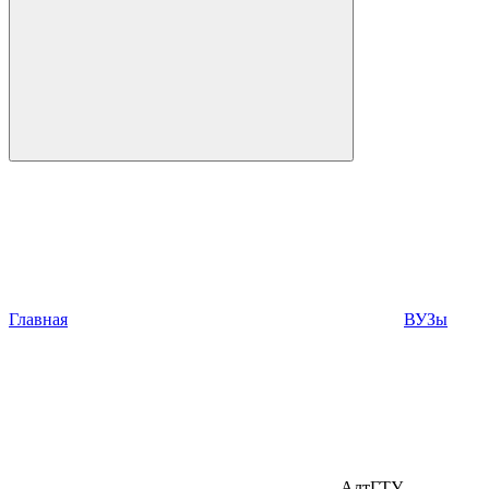
Главная
ВУЗы
АлтГТУ