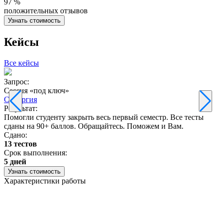
97 %
положительных отзывов
Узнать стоимость
Кейсы
Все кейсы
Запрос:
З
Сессия «под ключ»
Синергия
Результат:
Р
Помогли студенту закрыть весь первый семестр. Все тесты
П
сданы на 90+ баллов. Обращайтесь. Поможем и Вам.
С
Сдано:
13 тестов
С
Срок выполнения:
3
5 дней
Узнать стоимость
Характеристики работы