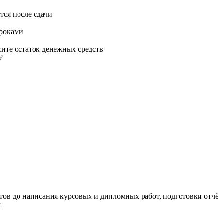
тся после сдачи
сроками
сите остаток денежных средств
?
тов до написания курсовых и дипломных работ, подготовки отчёт
к