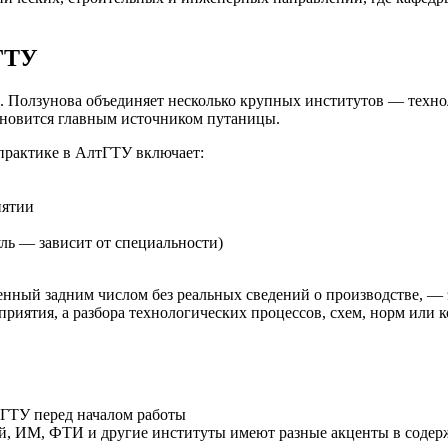
тГТУ
 Ползунова объединяет несколько крупных институтов — технол
тановится главным источником путаницы.
практике в АлтГТУ включает:
иятии
ль — зависит от специальности)
нный задним числом без реальных сведений о производстве, — 
редприятия, а разбора технологических процессов, схем, норм и
тГТУ перед началом работы
ой, ИМ, ФТИ и другие институты имеют разные акценты в соде