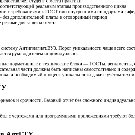
редоставляет студент с места практики
соответствующей реальным этапам производственного цикла
твии с требованиями к ГОСТ или внутренними стандартами каф
— без дополнительной платы в оговорённый период
 резюме для защиты отчёта
з систему Антиплагиат.ВУЗ. Порог уникальности чаще всего сос
вается руководителем индивидуально.
ельные нормативные и технические блоки — ГОСТы, регламенты,
ательная части должны быть написаны самостоятельно и содерж
ровали необходимый процент уникальности даже с учётом техни
ТУ
ериалов и срочности. Базовый отчёт без сложного индивидуально
чёты с чертежами или программными приложениями требуют бол
е в АлтГТУ