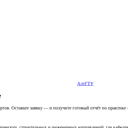
АлтГТУ
е
ртов. Оставьте заявку — и получите готовый отчёт по практике 
ических, строительных и инженерных направлений, где кафедры