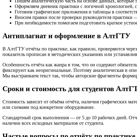
Пишем аналитическую часть на основе данных, которые п
Оформляем дневник практики с логичной хронологией, 
Готовим графические приложения и таблицы в соответс
Вносим правки после проверки руководителя практики 
При необходимости помогаем подготовить краткое устное
Антиплагиат и оформление в АлтГТУ
В АлтГТУ отчёты по практике, как правило, проверяются чере
показатель прописан в методических указаниях или устанавли
Особенность отчёта как жанра в том, что он содержит обязат
фиксируют как неоригинальные. Поэтому аналитическая и опис
Мы выстраиваем текст так, чтобы авторские фрагменты форми
Сроки и стоимость для студентов АлтГ
Стоимость зависит от объёма отчёта, наличия графических мат
или схемами под конкретное оборудование.
Стандартный срок выполнения — от 5 до 10 рабочих дней. От
наличии всех исходных материалов от студента.
Частые вопросы по отчёту по практик