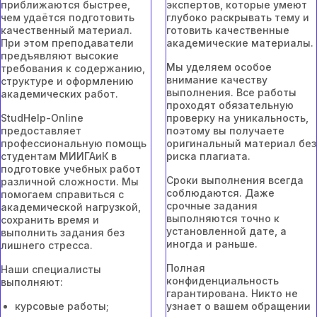
приближаются быстрее,
экспертов, которые умеют
чем удаётся подготовить
глубоко раскрывать тему и
качественный материал.
готовить качественные
При этом преподаватели
академические материалы.
предъявляют высокие
Мы уделяем особое
требования к содержанию,
внимание качеству
структуре и оформлению
выполнения. Все работы
академических работ.
проходят обязательную
StudHelp-Online
проверку на уникальность,
предоставляет
поэтому вы получаете
профессиональную помощь
оригинальный материал без
студентам МИИГАиК в
риска плагиата.
подготовке учебных работ
Сроки выполнения всегда
различной сложности. Мы
соблюдаются. Даже
помогаем справиться с
срочные задания
академической нагрузкой,
выполняются точно к
сохранить время и
установленной дате, а
выполнить задания без
иногда и раньше.
лишнего стресса.
Полная
Наши специалисты
конфиденциальность
выполняют:
гарантирована. Никто не
курсовые работы;
узнает о вашем обращении