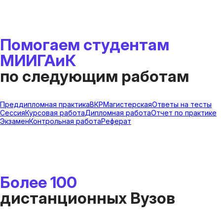
Помогаем студентам
МИИГАиК
по следующим работам
Преддипломная практика
ВКР
Магистерская
Ответы на тесты
Сессия
Курсовая работа
Дипломная работа
Отчет по практике
Экзамен
Контрольная работа
Реферат
Более 100
дистанционных Вузов