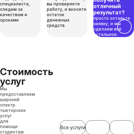
специалиста,
вы проверяете
отличный
следим за
работу, и вносите
результат?
качеством и
остаток
просто оставьте
сроками
денежных
заявку, и мы
средств
сделаем всё
остальное.
Стоимость
услуг
Мы
предоставляем
широкий
спектр
тьюторских
услуг
для
помощи
Все услуги
студентам