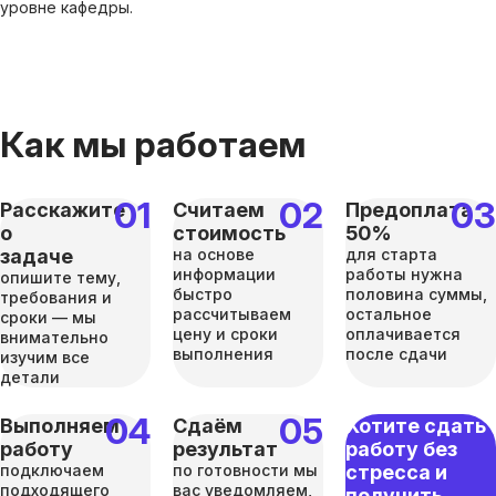
уровне кафедры.
Как мы работаем
Расскажите
Считаем
Предоплата
о
стоимость
50%
задаче
на основе
для старта
информации
работы нужна
опишите тему,
быстро
половина суммы,
требования и
рассчитываем
остальное
сроки — мы
цену и сроки
оплачивается
внимательно
выполнения
после сдачи
изучим все
детали
Выполняем
Сдаём
Хотите сдать
работу
результат
работу без
подключаем
по готовности мы
стресса и
подходящего
вас уведомляем,
получить