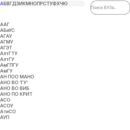
А
Б
В
Г
Д
З
И
К
М
Н
О
П
Р
С
Т
У
Ф
Х
Ч
Ю
ААГ
АБиУС
АГАУ
АГМУ
АГЭТ
АлтГТУ
АлтГУ
АмГПГУ
АмГУ
АН ПОО МАНО
АНО ВО ‘ГУ’
АНО ВО ВИБ
АНО ПО КРИТ
АСО
АСОУ
АтиСО
АУП