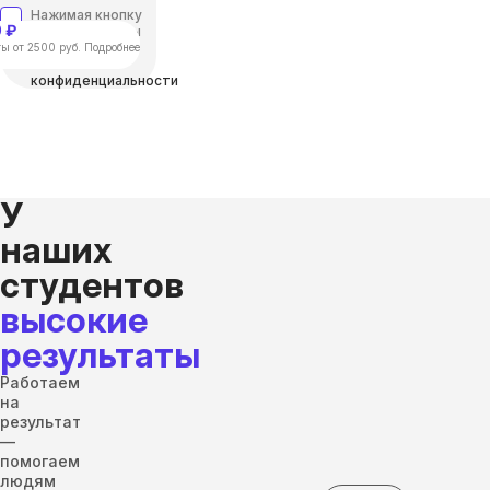
Нажимая кнопку
 ₽
“отправить”, вы
соглашаетесь с
ы от 2500 руб. Подробнее
Политикой
конфиденциальности
У
наших
студентов
высокие
результаты
Работаем
на
результат
—
помогаем
людям