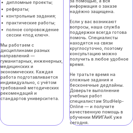
за помощью, а вся
дипломные проекты;
информация о заказе
рефераты;
надёжно защищена.
контрольные задания;
Если у вас возникают
практические работы;
вопросы, наша служба
полное сопровождение
поддержки всегда готова
сессии «под ключ».
помочь. Специалисты
находятся на связи
Мы работаем с
круглосуточно, поэтому
дисциплинами разных
консультацию можно
направлений —
получить в любое удобное
гуманитарных, инженерных,
время.
медицинских и
экономических. Каждая
Не тратьте время на
работа подготавливается
сложные задания и
индивидуально, с учётом
бесконечные дедлайны.
требований методических
Доверьте выполнение
рекомендаций и
учебных работ
стандартов университета.
специалистам StudHelp-
Online — и получите
качественную помощь в
обучении МИИГАиК уже
сегодня.