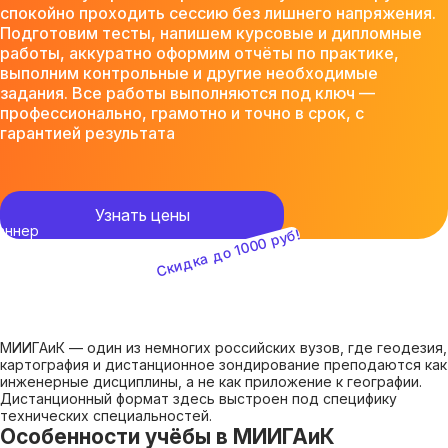
спокойно проходить сессию без лишнего напряжения.
Подготовим тесты, напишем курсовые и дипломные
работы, аккуратно оформим отчёты по практике,
выполним контрольные и другие необходимые
задания. Все работы выполняются под ключ —
профессионально, грамотно и точно в срок, с
гарантией результата
Узнать цены
Скидка до 1000 руб!
МИИГАиК — один из немногих российских вузов, где геодезия,
картография и дистанционное зондирование преподаются как
инженерные дисциплины, а не как приложение к географии.
Дистанционный формат здесь выстроен под специфику
технических специальностей.
Особенности учёбы в МИИГАиК