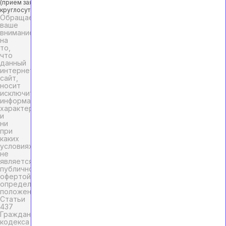
(прием заявок
круглосуточно)
Обращаем
ваше
внимание
на
то,
что
данный
интернет-
сайт,
носит
исключительно
информационный
характер
и
ни
при
каких
условиях
не
является
публичной
офертой,
определяемой
положениями
Статьи
437
Гражданского
кодекса