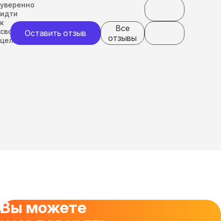
уверенно
идти
к
Все
своим
Оставить отзыв
отзывы
целям
Вы можете