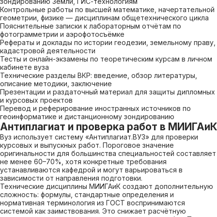
зондированию Земли, ГИС-технологиям
Контрольные работы по высшей математике, начертательной
геометрии, физике — дисциплинам общетехнического цикла
Пояснительные записки к лабораторным отчётам по
фотограмметрии и аэрофотосъёмке
Рефераты и доклады по истории геодезии, земельному праву,
кадастровой деятельности
Тесты и онлайн-экзамены по теоретическим курсам в личном
кабинете вуза
Технические разделы ВКР: введение, обзор литературы,
описание методики, заключение
Презентации и раздаточный материал для защиты дипломных
и курсовых проектов
Перевод и реферирование иностранных источников по
геоинформатике и дистанционному зондированию
Антиплагиат и проверка работ в МИИГАиК
Вуз использует систему «Антиплагиат.ВУЗ» для проверки
курсовых и выпускных работ. Пороговое значение
оригинальности для большинства специальностей составляет
не менее 60–70%, хотя конкретные требования
устанавливаются кафедрой и могут варьироваться в
зависимости от направления подготовки.
Технические дисциплины МИИГАиК создают дополнительную
сложность: формулы, стандартные определения и
нормативная терминология из ГОСТ воспринимаются
системой как заимствования. Это снижает расчётную