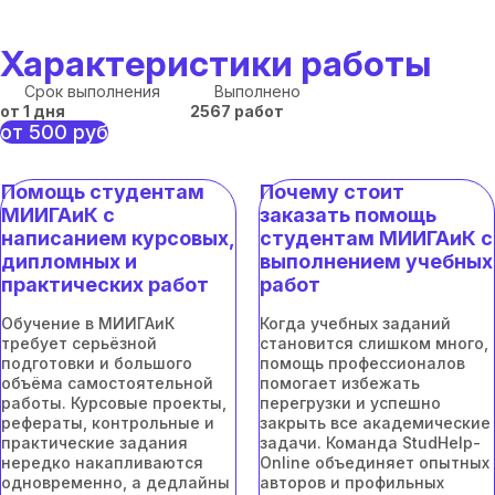
Характеристики работы
Срок выполнения
Выполнено
от 1 дня
2567 работ
от 500 руб
Помощь студентам
Почему стоит
МИИГАиК с
заказать помощь
написанием курсовых,
студентам МИИГАиК с
дипломных и
выполнением учебных
практических работ
работ
Обучение в МИИГАиК
Когда учебных заданий
требует серьёзной
становится слишком много,
подготовки и большого
помощь профессионалов
объёма самостоятельной
помогает избежать
работы. Курсовые проекты,
перегрузки и успешно
рефераты, контрольные и
закрыть все академические
практические задания
задачи. Команда StudHelp-
нередко накапливаются
Online объединяет опытных
одновременно, а дедлайны
авторов и профильных