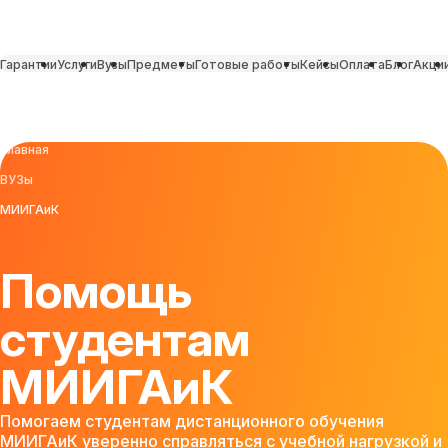
Гарантии
Услуги
Вузы
Предметы
Готовые работы
Кейсы
Оплата
Блог
Акци
Главная
ВУЗы
МИИГАиК
Помощь
студентам
МИИГАиК
Помогаем студентам дистанционного обучения
МИИГАиК уверенно справляться с учебной нагрузкой и