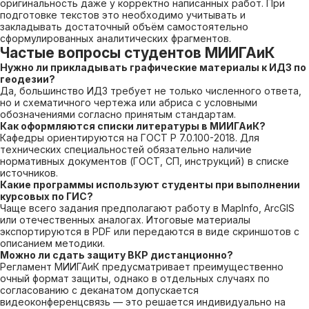
оригинальность даже у корректно написанных работ. При
подготовке текстов это необходимо учитывать и
закладывать достаточный объём самостоятельно
сформулированных аналитических фрагментов.
Частые вопросы студентов МИИГАиК
Нужно ли прикладывать графические материалы к ИДЗ по
геодезии?
Да, большинство ИДЗ требует не только численного ответа,
но и схематичного чертежа или абриса с условными
обозначениями согласно принятым стандартам.
Как оформляются списки литературы в МИИГАиК?
Кафедры ориентируются на ГОСТ Р 7.0.100-2018. Для
технических специальностей обязательно наличие
нормативных документов (ГОСТ, СП, инструкций) в списке
источников.
Какие программы используют студенты при выполнении
курсовых по ГИС?
Чаще всего задания предполагают работу в MapInfo, ArcGIS
или отечественных аналогах. Итоговые материалы
экспортируются в PDF или передаются в виде скриншотов с
описанием методики.
Можно ли сдать защиту ВКР дистанционно?
Регламент МИИГАиК предусматривает преимущественно
очный формат защиты, однако в отдельных случаях по
согласованию с деканатом допускается
видеоконференцсвязь — это решается индивидуально на