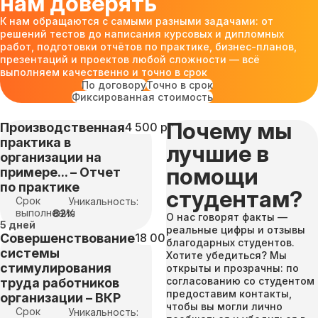
нам доверять
К нам обращаются с самыми разными задачами: от
решений тестов до написания курсовых и дипломных
работ, подготовки отчётов по практике, бизнес-планов,
презентаций и проектов любой сложности — всё
выполняем качественно и точно в срок
По договору
Точно в срок
Фиксированная стоимость
Почему мы
Производственная
4 500 руб
практика в
лучшие в
организации на
помощи
примере... – Отчет
по практике
студентам?
Срок
Уникальность:
выполнения
82%
О нас говорят факты —
5 дней
реальные цифры и отзывы
Совершенствование
18 000 руб
благодарных студентов.
системы
Хотите убедиться? Мы
стимулирования
открыты и прозрачны: по
согласованию со студентом
труда работников
предоставим контакты,
организации – ВКР
чтобы вы могли лично
Срок
Уникальность: