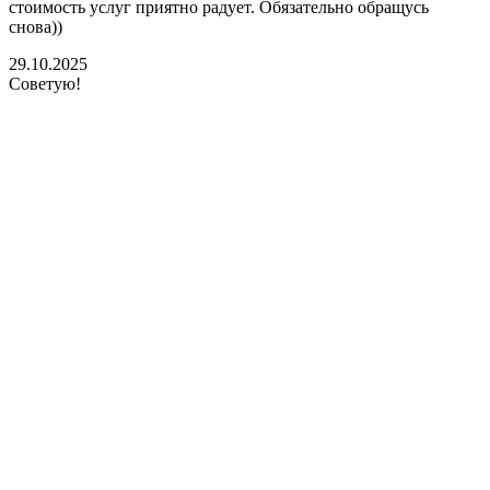
стоимость услуг приятно радует. Обязательно обращусь
м
снова))
К
б
29.10.2025
Советую!
2