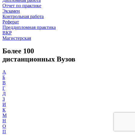
Дипломная работа
Отчет по практике
Экзамен
Контрольная работа
Реферат
Преддипломная практика
ВКР
Магистерская
Более 100
дистанционных Вузов
А
Б
В
Г
Д
З
И
К
М
Н
О
П