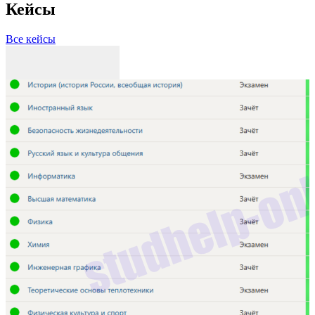
Кейсы
Все кейсы
З
Р
П
С
С
3