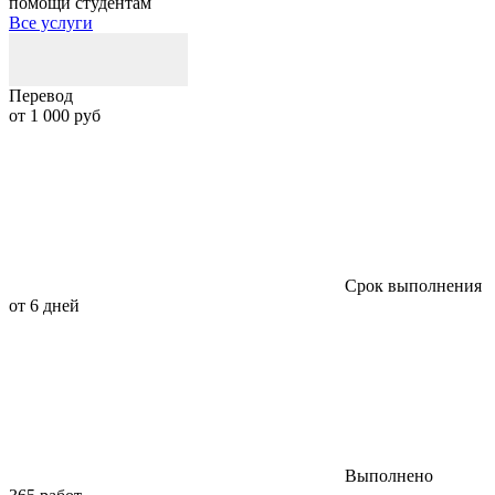
помощи студентам
Все услуги
Перевод
А
от 1 000 руб
о
Срок выполнения
от 6 дней
о
Выполнено