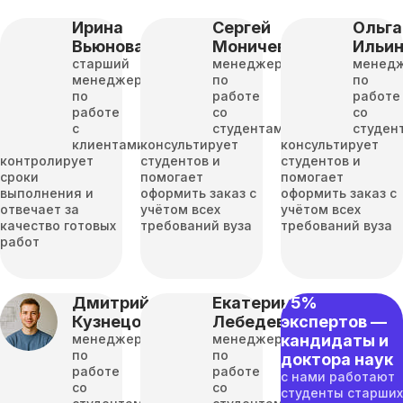
Ирина
Сергей
Ольга
Вьюнова
Моничев
Ильи
старший
менеджер
менед
менеджер
по
по
по
работе
работе
работе
со
со
с
студентами
студен
клиентами
консультирует
консультирует
контролирует
студентов и
студентов и
сроки
помогает
помогает
выполнения и
оформить заказ с
оформить заказ с
отвечает за
учётом всех
учётом всех
качество готовых
требований вуза
требований вуза
работ
Дмитрий
Екатерина
75%
Кузнецов
Лебедева
экспертов —
менеджер
менеджер
кандидаты и
по
по
доктора наук
работе
работе
с нами работают
со
со
студенты старших