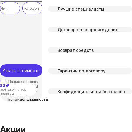
Лучшие специалисты
Договор на сопровождение
Возврат средств
Узнать стоимость
Гарантии по договору
Нажимая кнопку
00 ₽
“отправить”, вы
боты от 2500 руб.
соглашаетесь с
Конфиденциально и безопасно
еле акции.
Политикой
конфиденциальности
Акции