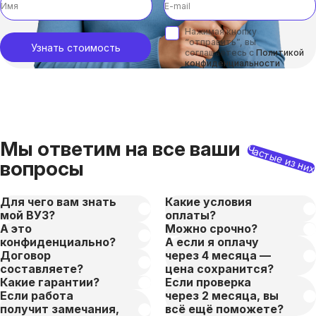
Нажимая кнопку
“отправить”, вы
Узнать стоимость
соглашаетесь с
Политикой
конфиденциальности
Мы ответим на все ваши
Частые из ни
вопросы
Для чего вам знать
Какие условия
мой ВУЗ?
оплаты?
А это
Можно срочно?
конфиденциально?
А если я оплачу
Договор
через 4 месяца —
составляете?
цена сохранится?
Какие гарантии?
Если проверка
Если работа
через 2 месяца, вы
получит замечания,
всё ещё поможете?