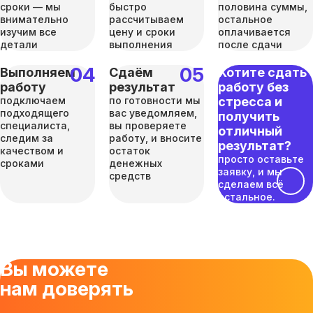
сроки — мы
быстро
половина суммы,
внимательно
рассчитываем
остальное
изучим все
цену и сроки
оплачивается
детали
выполнения
после сдачи
Выполняем
Сдаём
Хотите сдать
работу
результат
работу без
подключаем
по готовности мы
стресса и
подходящего
вас уведомляем,
получить
специалиста,
вы проверяете
отличный
следим за
работу, и вносите
результат?
качеством и
остаток
просто оставьте
сроками
денежных
заявку, и мы
средств
сделаем всё
остальное.
Вы можете
нам доверять