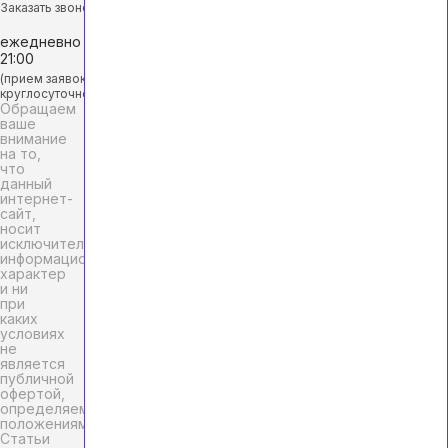
Заказать звонок
ежедневно с 9:00 до
21:00
(прием заявок
круглосуточно)
Обращаем
ваше
внимание
на то,
что
данный
интернет-
сайт,
носит
исключительно
информационный
характер
и ни
при
каких
условиях
не
является
публичной
офертой,
определяемой
положениями
Статьи