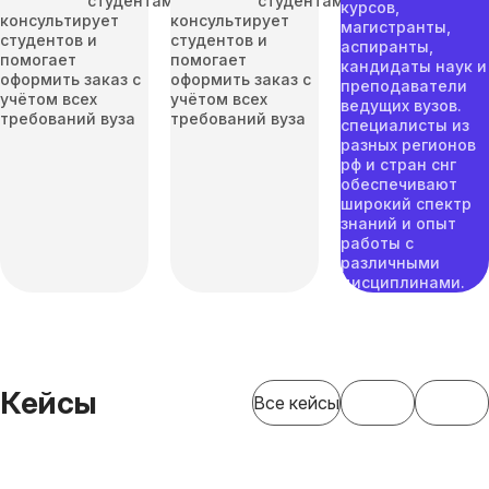
студентами
студентами
курсов,
консультирует
консультирует
магистранты,
студентов и
студентов и
аспиранты,
помогает
помогает
кандидаты наук и
оформить заказ с
оформить заказ с
преподаватели
учётом всех
учётом всех
ведущих вузов.
требований вуза
требований вуза
специалисты из
разных регионов
рф и стран снг
обеспечивают
широкий спектр
знаний и опыт
работы с
различными
дисциплинами.
Кейсы
Все кейсы