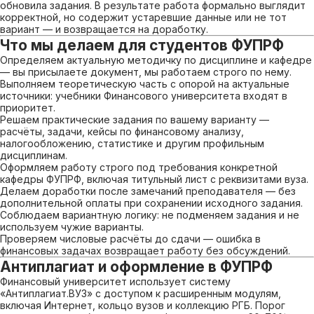
обновила задания. В результате работа формально выглядит
корректной, но содержит устаревшие данные или не тот
вариант — и возвращается на доработку.
Что мы делаем для студентов ФУПРФ
Определяем актуальную методичку по дисциплине и кафедре
— вы присылаете документ, мы работаем строго по нему.
Выполняем теоретическую часть с опорой на актуальные
источники: учебники Финансового университета входят в
приоритет.
Решаем практические задания по вашему варианту —
расчёты, задачи, кейсы по финансовому анализу,
налогообложению, статистике и другим профильным
дисциплинам.
Оформляем работу строго под требования конкретной
кафедры ФУПРФ, включая титульный лист с реквизитами вуза.
Делаем доработки после замечаний преподавателя — без
дополнительной оплаты при сохранении исходного задания.
Соблюдаем вариантную логику: не подменяем задания и не
используем чужие варианты.
Проверяем числовые расчёты до сдачи — ошибка в
финансовых задачах возвращает работу без обсуждений.
Антиплагиат и оформление в ФУПРФ
Финансовый университет использует систему
«Антиплагиат.ВУЗ» с доступом к расширенным модулям,
включая Интернет, кольцо вузов и коллекцию РГБ. Порог