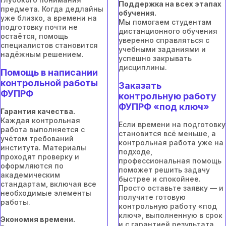
Поддержка на всех этапах
предмета. Когда дедлайны
обучения.
уже близко, а времени на
Мы помогаем студентам
подготовку почти не
дистанционного обучения
остаётся, помощь
уверенно справляться с
специалистов становится
учебными заданиями и
надёжным решением.
успешно закрывать
дисциплины.
Помощь в написании
контрольной работы
Заказать
ФУПРФ
контрольную работу
ФУПРФ «под ключ»
Гарантия качества.
Каждая контрольная
Если времени на подготовку
работа выполняется с
становится всё меньше, а
учётом требований
контрольная работа уже на
института. Материалы
подходе,
проходят проверку и
профессиональная помощь
оформляются по
поможет решить задачу
академическим
быстрее и спокойнее.
стандартам, включая все
Просто оставьте заявку — и
необходимые элементы
получите готовую
работы.
контрольную работу «под
ключ», выполненную в срок
Экономия времени.
и с гарантией результата.