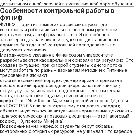
дисциплинам очной, заочной и дистанционной форм обучения.
Особенности контрольной работы в
ФУПРФ
ФУПРФ — один из немногих российских вузов, где
контрольная работа является полноценным рубежным
инструментом, а не формальностью. Это особенно
характерно для заочников и студентов дистанционного
формата: без сданной контрольной преподаватель не
допускает к экзамену.
Методические указания в Финансовом университете
разрабатываются кафедрально и обновляются регулярно. Это
создаёт ситуацию, при которой студенты одного потока
могут работать по разным вариантам методичек. Типичные
требования включают:
строгий вариантный порядок (номер варианта привязан к
последней или предпоследней цифре зачётной книжки);
структуру: титульный лист, содержание, теоретическая
часть, практические задания, список источников;
шрифт Times New Roman 14, межстрочный интервал 1,5, поля
по ГОСТ Р 7.0.5 или по внутреннему стандарту кафедры;
обязательную ссылку на актуальные нормативные документы
(для экономических и правовых дисциплин — это Налоговый
кодекс, ФЗ, приказы Минфина).
Подводные камни: нередко студенты берут образцы
контрольных с открытых ресурсов, не учитывая, что кафедра