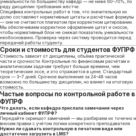
уникальности по большинству кафедр — не ниже 60–70%, по
ряду дисциплин требования жёстче.
Специфика контрольных работ в том, что значительную их
долю составляют нормативные цитаты и расчётные формулы
— они не считаются плагиатом при корректном цитировании.
Мы обеспечиваем корректное оформление цитат и сносок,
чтобы нормативный блок не снижал показатель уникальности
необоснованно. Проверка через систему проводится перед
передачей работы студенту.
Сроки и стоимость для студентов ФУПРФ
Стоимость зависит от дисциплины, объёма практической
части и срочности. Контрольные по финансовым расчётам и
аналитическим задачам требуют больше времени, чем
теоретические эссе, и это отражается в цене. Стандартный
срок — 3–7 дней. Срочное выполнение за 24–48 часов
возможно по большинству дисциплин, но влияет на итоговую
стоимость.
Частые вопросы по контрольной работе в
ФУПРФ
Что делать, если кафедра прислала замечания через
личный кабинет ФУПРФ?
Передайте скриншот замечаний — мы разбираем их точечно и
вносим правки с учётом логики конкретного преподавателя.
Нужно ли сдавать контрольную в печатном виде или
достаточно загрузить в LMS?