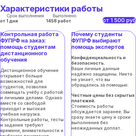
Характеристики работы
Срок выполнения
Выполнено
от 1 500 руб
от 1 дня
1458 работ
Контрольная работа
Почему студенты
ФУПРФ на заказ:
ФУПРФ выбирают
помощь студентам
помощь экспертов
дистанционного
Конфиденциальность и
обучения
безопасность.
Ваши личные данные
Дистанционное обучение
надёжно защищены. Никто
открывает больше
не узнает, что вы
возможностей для
обращались за помощью.
студентов, позволяя
совмещать учёбу с работой
Честные цены без скрытых
и личными делами. Однако
платежей.
вместе со свободой
Стоимость работы
приходит и высокая
обсуждается заранее. Вы
учебная нагрузка.
сразу знаете цену и сроки
Контрольные работы, тесты
выполнения без
и задания требуют
неожиданных доплат.
времени, внимательности и
глубокого понимания