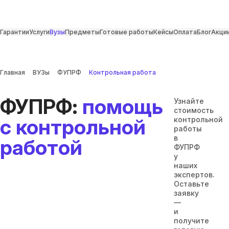
Гарантии
Услуги
Вузы
Предметы
Готовые работы
Кейсы
Оплата
Блог
Акци
Главная
ВУЗы
ФУПРФ
Контрольная работа
ФУПРФ:
помощь
Узнайте
стоимость
с контрольной
контрольной
работы
в
работой
ФУПРФ
у
наших
экспертов.
Оставьте
заявку
—
и
получите