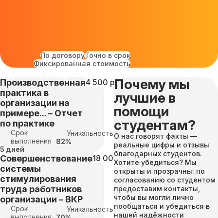
По договору
Точно в срок
Фиксированная стоимость
Почему мы
Производственная
4 500 руб
практика в
лучшие в
организации на
помощи
примере... – Отчет
студентам?
по практике
Срок
Уникальность:
О нас говорят факты —
выполнения
82%
реальные цифры и отзывы
5 дней
благодарных студентов.
Совершенствование
18 000 руб
Хотите убедиться? Мы
системы
открыты и прозрачны: по
стимулирования
согласованию со студентом
труда работников
предоставим контакты,
чтобы вы могли лично
организации – ВКР
пообщаться и убедиться в
Срок
Уникальность:
нашей надёжности
выполнения
70%