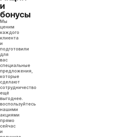
и
бонусы
Мы
ценим
каждого
клиента
и
подготовили
для
вас
специальные
предложения,
которые
сделают
сотрудничество
ещё
выгоднее.
воспользуйтесь
нашими
акциями
прямо
сейчас
и
получите