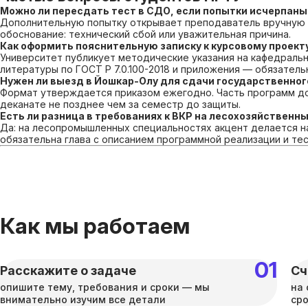
Можно ли пересдать тест в СДО, если попытки исчерпаны
Дополнительную попытку открывает преподаватель вручную 
обоснование: технический сбой или уважительная причина.
Как оформить пояснительную записку к курсовому проект
Университет публикует методические указания на кафедральн
литературы по ГОСТ Р 7.0.100-2018 и приложения — обязател
Нужен ли выезд в Йошкар-Олу для сдачи государственног
Формат утверждается приказом ежегодно. Часть программ до
деканате не позднее чем за семестр до защиты.
Есть ли разница в требованиях к ВКР на лесохозяйственны
Да: на лесопромышленных специальностях акцент делается на
обязательна глава с описанием программной реализации и те
Как мы работаем
Расскажите о задаче
Сч
опишите тему, требования и сроки — мы
на 
внимательно изучим все детали
ср