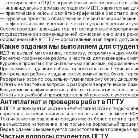
— тестирование в СДО с ограниченным числом попыток и та
— индивидуальные домашние задания (ИДЗ), характерные для
— практические кейсы и расчётно-графические работы по ин
— курсовые проекты с обязательной пояснительной запиской
— рефераты и аналитические отчёты на управленческих и гу
Сессии проходят дважды в год; аттестационные мероприятия
государственной экзаменационной комиссией очно или в режи
оформлению ВКР в ПГТУ — обязательный этап перед допуском
Какие задания мы выполняем для студен
ИДЗ по высшей математике, теормеху, сопромату и другим б
Расчётно-графические работы и чертежи для инженерных нап
Курсовые проекты с пояснительными записками, оформленны
Программные задания и лабораторные отчёты по IT-дисципли
Контрольные работы и задачи по экономике леса, бухгалтерс
Рефераты и эссе по социально-гуманитарному блоку дисципл
Ответы на тестовые вопросы с разбором теоретической баз
Выпускные квалификационные работы: от аналитической главы
Отчёты по учебной и производственной практике с учётом пр
Антиплагиат и проверка работ в ПГТУ
В ПГТУ используется система «Антиплагиат.ВУЗ» с подключён
пороговое значение оригинальности составляет не менее 60
Технические направления нередко имеют более строгие тре
на смысловое наполнение, а не только на формальный процент
Перед сдачей рекомендуется самостоятельная проверка через
Частые вопросы студентов ПГТУ