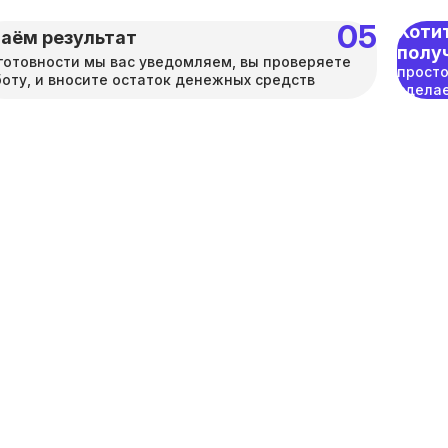
Хотит
аём результат
полу
готовности мы вас уведомляем, вы проверяете
просто
оту, и вносите остаток денежных средств
сделае