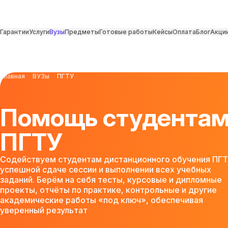
Гарантии
Услуги
Вузы
Предметы
Готовые работы
Кейсы
Оплата
Блог
Акци
Главная
ВУЗы
ПГТУ
Помощь студента
ПГТУ
Содействуем студентам дистанционного обучения ПГТ
успешной сдаче сессии и выполнении всех учебных
заданий. Берём на себя тесты, курсовые и дипломные
проекты, отчёты по практике, контрольные и другие
академические работы «под ключ», обеспечивая
уверенный результат