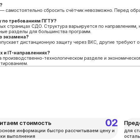
?
— самостоятельно сбросить счётчик невозможно. Перед обр
у по требованиям ПГТУ?
ых страницах СДО. Структура варьируется по направлениям, н
ьные разделы для большинства программ.
о экзамена?
пускает дистанционную защиту через ВКС, другие требуют о
х и IT-направлениях?
 производственно-технологическом разделе и экономическом 
стированием.
итаем стоимость
Пред
основе информации быстро рассчитываем цену и
для ст
оки выполнения
осталь