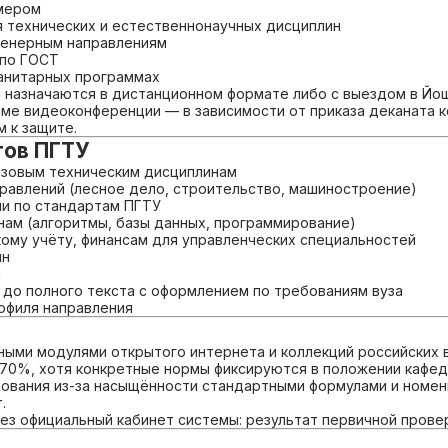
ймером
 технических и естественнонаучных дисциплин
женерным направлениям
 по ГОСТ
манитарных программах
 назначаются в дистанционном формате либо с выездом в Йо
ме видеоконференции — в зависимости от приказа деканата к
 к защите.
тов ПГТУ
азовым техническим дисциплинам
равлений (лесное дело, строительство, машиностроение)
ми по стандартам ПГТУ
нам (алгоритмы, базы данных, программирование)
кому учёту, финансам для управленческих специальностей
ин
ы
 до полного текста с оформлением по требованиям вуза
офиля направления
ными модулями открытого интернета и коллекций российских 
–70%, хотя конкретные нормы фиксируются в положении кафед
бования из-за насыщённости стандартными формулами и номе
.
 официальный кабинет системы: результат первичной проверки