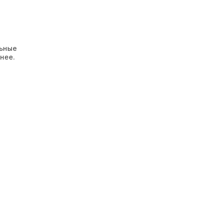
льные
нее.