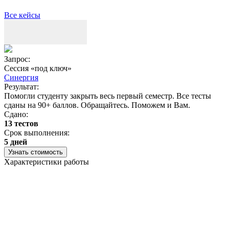
Все кейсы
Запрос:
З
Сессия «под ключ»
Синергия
Результат:
Р
Помогли студенту закрыть весь первый семестр. Все тесты
П
сданы на 90+ баллов. Обращайтесь. Поможем и Вам.
С
Сдано:
13 тестов
С
Срок выполнения:
3
5 дней
Узнать стоимость
Характеристики работы