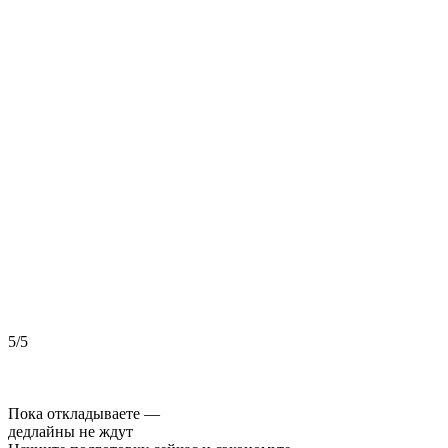
5/5
5
Пока откладываете —
дедлайны не ждут