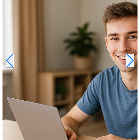
Р
к
б
п