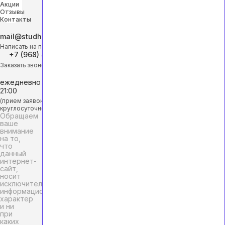
Акции
Отзывы
Контакты
mail@studhelp-online.ru
Написать на почту
+7 (968) 453-29-88
Заказать звонок
ежедневно с 9:00 до
21:00
(прием заявок
круглосуточно)
Обращаем
ваше
внимание
на то,
что
данный
интернет-
сайт,
носит
исключительно
информационный
характер
и ни
при
каких