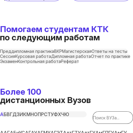
Помогаем студентам КТК
по следующим работам
Преддипломная практика
ВКР
Магистерская
Ответы на тесты
Сессия
Курсовая работа
Дипломная работа
Отчет по практике
Экзамен
Контрольная работа
Реферат
Более 100
дистанционных Вузов
А
Б
В
Г
Д
З
И
К
М
Н
О
П
Р
С
Т
У
Ф
Х
Ч
Ю
ААГ
АБиУС
АГАУ
АГМУ
АГЭТ
АлтГТУ
АлтГУ
АмГПГУ
АмГУ