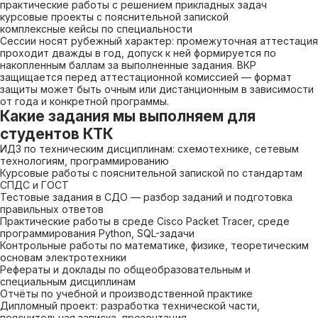
практические работы с решением прикладных задач
курсовые проекты с пояснительной запиской
комплексные кейсы по специальности
Сессии носят рубежный характер: промежуточная аттестация
проходит дважды в год, допуск к ней формируется по
накопленным баллам за выполненные задания. ВКР
защищается перед аттестационной комиссией — формат
защиты может быть очным или дистанционным в зависимости
от года и конкретной программы.
Какие задания мы выполняем для
студентов КТК
ИДЗ по техническим дисциплинам: схемотехнике, сетевым
технологиям, программированию
Курсовые работы с пояснительной запиской по стандартам
СПДС и ГОСТ
Тестовые задания в СДО — разбор заданий и подготовка
правильных ответов
Практические работы в среде Cisco Packet Tracer, среде
программирования Python, SQL-задачи
Контрольные работы по математике, физике, теоретическим
основам электротехники
Рефераты и доклады по общеобразовательным и
специальным дисциплинам
Отчёты по учебной и производственной практике
Дипломный проект: разработка технической части,
пояснительная записка, презентация