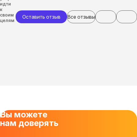
идти
к
своим
Оставить отзыв
Все отзывы
целям
Вы можете
нам доверять