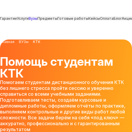
Гарантии
Услуги
Вузы
Предметы
Готовые работы
Кейсы
Оплата
Блог
Акци
Главная
ВУЗы
КТК
Помощь студентам
КТК
Помогаем студентам дистанционного обучения КТК
без лишнего стресса пройти сессию и уверенно
справиться со всеми учебными заданиями.
Подготавливаем тесты, создаём курсовые и
дипломные работы, оформляем отчёты по практике,
выполняем контрольные и другие виды работ любой
сложности. Все задачи берём на себя «под ключ» —
аккуратно, профессионально и с гарантированным
результатом