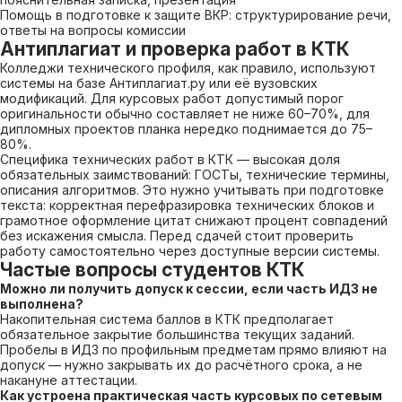
Помощь в подготовке к защите ВКР: структурирование речи,
ответы на вопросы комиссии
Антиплагиат и проверка работ в КТК
Колледжи технического профиля, как правило, используют
системы на базе Антиплагиат.ру или её вузовских
модификаций. Для курсовых работ допустимый порог
оригинальности обычно составляет не ниже 60–70%, для
дипломных проектов планка нередко поднимается до 75–
80%.
Специфика технических работ в КТК — высокая доля
обязательных заимствований: ГОСТы, технические термины,
описания алгоритмов. Это нужно учитывать при подготовке
текста: корректная перефразировка технических блоков и
грамотное оформление цитат снижают процент совпадений
без искажения смысла. Перед сдачей стоит проверить
работу самостоятельно через доступные версии системы.
Частые вопросы студентов КТК
Можно ли получить допуск к сессии, если часть ИДЗ не
выполнена?
Накопительная система баллов в КТК предполагает
обязательное закрытие большинства текущих заданий.
Пробелы в ИДЗ по профильным предметам прямо влияют на
допуск — нужно закрывать их до расчётного срока, а не
накануне аттестации.
Как устроена практическая часть курсовых по сетевым