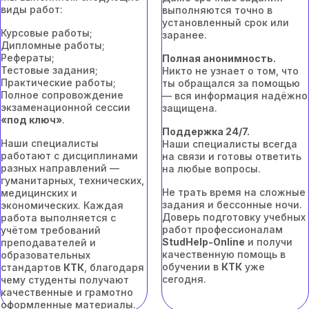
виды работ:
выполняются точно в
установленный срок или
Курсовые работы;
заранее.
Дипломные работы;
Рефераты;
Полная анонимность.
Тестовые задания;
Никто не узнает о том, что
Практические работы;
ты обращался за помощью
Полное сопровождение
— вся информация надёжно
экзаменационной сессии
защищена.
«под ключ»
.
Поддержка 24/7.
Наши специалисты
Наши специалисты всегда
работают с дисциплинами
на связи и готовы ответить
разных направлений —
на любые вопросы.
гуманитарных, технических,
Не трать время на сложные
медицинских и
задания и бессонные ночи.
экономических. Каждая
Доверь подготовку учебных
работа выполняется с
работ профессионалам
учётом требований
StudHelp-Online
и получи
преподавателей и
качественную помощь в
образовательных
обучении в
КТК
уже
стандартов
КТК
, благодаря
сегодня.
чему студенты получают
качественные и грамотно
оформленные материалы.