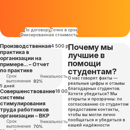
По договору
Точно в срок
Фиксированная стоимость
Почему мы
Производственная
4 500 руб
практика в
лучшие в
организации на
помощи
примере... – Отчет
студентам?
по практике
Срок
Уникальность:
О нас говорят факты —
выполнения
82%
реальные цифры и отзывы
5 дней
благодарных студентов.
Совершенствование
18 000 руб
Хотите убедиться? Мы
системы
открыты и прозрачны: по
стимулирования
согласованию со студентом
труда работников
предоставим контакты,
чтобы вы могли лично
организации – ВКР
пообщаться и убедиться в
Срок
Уникальность:
нашей надёжности
выполнения
70%