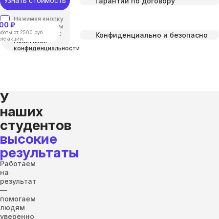
Узнать стоимость
Гарантии по договору
Нажимая кнопку
00 ₽
“отправить”, вы
боты от 2500 руб.
соглашаетесь с
Конфиденциально и безопасно
еле акции.
Политикой
конфиденциальности
У
наших
студентов
высокие
результаты
Работаем
на
результат
—
помогаем
людям
уверенно