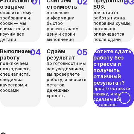
Расскажите
Считаем
Предоплата
о задаче
стоимость
50%
опишите тему,
на основе
для старта
требования и
информации
работы нужна
сроки — мы
быстро
половина суммы,
внимательно
рассчитываем
остальное
изучим все
цену и сроки
оплачивается
детали
выполнения
после сдачи
Выполняем
Сдаём
Хотите сдать
работу
результат
работу без
подключаем
по готовности мы
стресса и
подходящего
вас уведомляем,
получить
специалиста,
вы проверяете
отличный
следим за
работу, и вносите
результат?
качеством и
остаток
просто оставьте
сроками
денежных
заявку, и мы
средств
сделаем всё
остальное.