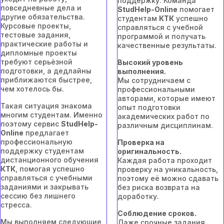
поддержку. Команда
повседневные дела и
StudHelp-Online
помогает
другие обязательства.
студентам
КТК
успешно
Курсовые проекты,
справляться с учебной
тестовые задания,
программой и получать
практические работы и
качественные результаты.
дипломные проекты
требуют серьёзной
Высокий уровень
подготовки, а дедлайны
выполнения.
приближаются быстрее,
Мы сотрудничаем с
чем хотелось бы.
профессиональными
авторами, которые имеют
Такая ситуация знакома
опыт подготовки
многим студентам. Именно
академических работ по
поэтому сервис
StudHelp-
различным дисциплинам.
Online
предлагает
профессиональную
Проверка на
поддержку студентам
оригинальность.
дистанционного обучения
Каждая работа проходит
КТК
, помогая успешно
проверку на уникальность,
справляться с учебными
поэтому её можно сдавать
заданиями и закрывать
без риска возврата на
сессию без лишнего
доработку.
стресса.
Соблюдение сроков.
Мы выполняем следующие
Даже срочные задания