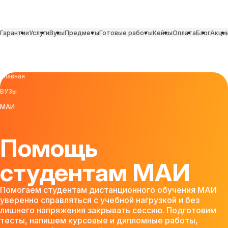
Гарантии
Услуги
Вузы
Предметы
Готовые работы
Кейсы
Оплата
Блог
Акци
Главная
ВУЗы
МАИ
Помощь
студентам МАИ
Помогаем студентам дистанционного обучения МАИ
уверенно справляться с учебной нагрузкой и без
лишнего напряжения закрывать сессию. Подготовим
тесты, напишем курсовые и дипломные работы,