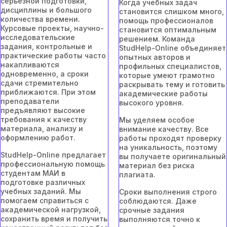
серьёзной подготовки,
Когда учебных задач
дисциплины и большого
становится слишком много,
количества времени.
помощь профессионалов
Курсовые проекты, научно-
становится оптимальным
исследовательские
решением. Команда
задания, контрольные и
StudHelp-Online объединяет
практические работы часто
опытных авторов и
накапливаются
профильных специалистов,
одновременно, а сроки
которые умеют грамотно
сдачи стремительно
раскрывать тему и готовить
приближаются. При этом
академические работы
преподаватели
высокого уровня.
предъявляют высокие
требования к качеству
Мы уделяем особое
материала, анализу и
внимание качеству. Все
оформлению работ.
работы проходят проверку
на уникальность, поэтому
StudHelp-Online предлагает
вы получаете оригинальный
профессиональную помощь
материал без риска
студентам МАИ в
плагиата.
подготовке различных
учебных заданий. Мы
Сроки выполнения строго
помогаем справиться с
соблюдаются. Даже
академической нагрузкой,
срочные задания
сохранить время и получить
выполняются точно к