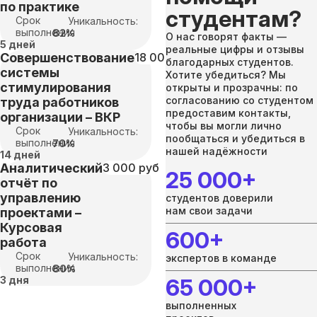
по практике
студентам?
Срок
Уникальность:
выполнения
82%
О нас говорят факты —
5 дней
реальные цифры и отзывы
Совершенствование
18 000 руб
благодарных студентов.
системы
Хотите убедиться? Мы
стимулирования
открыты и прозрачны: по
согласованию со студентом
труда работников
предоставим контакты,
организации – ВКР
чтобы вы могли лично
Срок
Уникальность:
пообщаться и убедиться в
выполнения
70%
нашей надёжности
14 дней
Аналитический
3 000 руб
25 000+
отчёт по
управлению
студентов доверили
нам свои задачи
проектами –
Курсовая
600+
работа
Срок
Уникальность:
экспертов в команде
выполнения
80%
3 дня
65 000+
выполненных