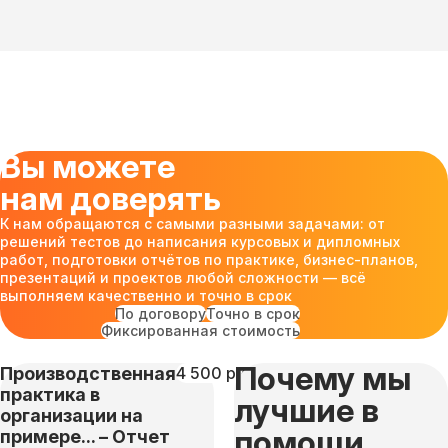
Вы можете
нам доверять
К нам обращаются с самыми разными задачами: от
решений тестов до написания курсовых и дипломных
работ, подготовки отчётов по практике, бизнес-планов,
презентаций и проектов любой сложности — всё
выполняем качественно и точно в срок
По договору
Точно в срок
Фиксированная стоимость
Почему мы
Производственная
4 500 руб
практика в
лучшие в
организации на
помощи
примере... – Отчет