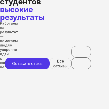
студентов
высокие
результаты
Работаем
на
результат
—
помогаем
людям
уверенно
идти
к
Все
своим
Оставить отзыв
отзывы
целям