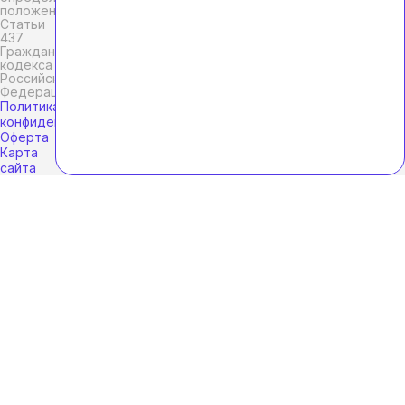
положениями
Статьи
437
Гражданского
кодекса
Российской
Федерации.
Политика
конфиденциальности
Оферта
Карта
сайта