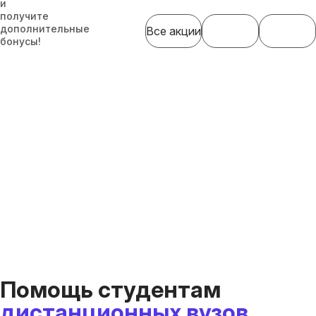
и
получите
дополнительные
Все акции
бонусы!
Помощь студентам
дистанционных вузов