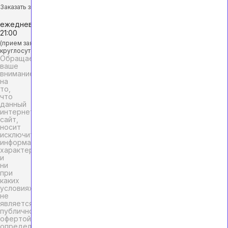
Заказать звонок
ежедневно с 9:00 до
21:00
(прием заявок
круглосуточно)
Обращаем
ваше
внимание
на
то,
что
данный
интернет-
сайт,
носит
исключительно
информационный
характер
и
ни
при
каких
условиях
не
является
публичной
офертой,
определяемой