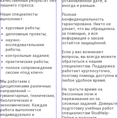
качественный результат без
установленной дате, а
лишнего стресса.
иногда и раньше.
Наши специалисты
Полная
выполняют:
конфиденциальность
гарантирована. Никто не
курсовые работы;
узнает, что вы обращались
за помощью, а вся
дипломные проекты;
информация о заказе
научно-
остаётся защищённой.
исследовательские
работы;
Если у вас возникают
контрольные задания;
вопросы, вы всегда можете
обратиться к нашим
практические работы;
специалистам. Поддержка
полное сопровождение
работает круглосуточно,
сессии «под ключ».
поэтому помощь доступна в
любое удобное время.
Мы работаем с
дисциплинами различных
Не тратьте время на
направлений —
бессонные ночи и
гуманитарных, технических,
переживания из-за
биологических и
сложных заданий. Доверьте
экономических. Каждая
подготовку учебных работ
работа выполняется
специалистам StudHelp-
индивидуально и
Online и получите