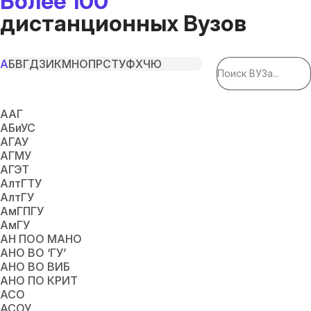
Более 100
дистанционных Вузов
А
Б
В
Г
Д
З
И
К
М
Н
О
П
Р
С
Т
У
Ф
Х
Ч
Ю
ААГ
АБиУС
АГАУ
АГМУ
АГЭТ
АлтГТУ
АлтГУ
АмГПГУ
АмГУ
АН ПОО МАНО
АНО ВО ‘ГУ’
АНО ВО ВИБ
АНО ПО КРИТ
АСО
АСОУ