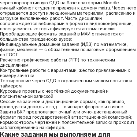
через корпоративную СДО на базе платформы Moodle —
личный кабинет студента привязан к домену mai.ru. Через него
открывается доступ к лекционным материалам, расписанию и
загрузке выполненных работ. Часть дисциплин
сопровождается вебинарами в формате видеоконференций,
посещаемость которых фиксируется автоматически.
Преобладающие форматы заданий в МАИ отличаются от
большинства гражданских вузов:
Индивидуальные домашние задания (ИДЗ) по математике,
физике, механике — с обязательным пошаговым оформлением
по ГОСТ
Расчётно-графические работы (РГР) по техническим
дисциплинам
Контрольные работы с вариантами, жёстко привязанными к
номеру зачётки
Тестирование через СДО с ограниченным числом попыток и
таймером
Курсовые проекты с чертёжной документацией и
пояснительной запиской
Сессии на заочной и дистанционной формах, как правило,
проводятся дважды в год — в январе–феврале и в июне.
Защита ВКР предполагает очный или очно-дистанционный
формат перед государственной аттестационной комиссией;
нормоконтроль чертежей и пояснительной записки проходит
заблаговременно на кафедре.
Какие задания мы выполняем для