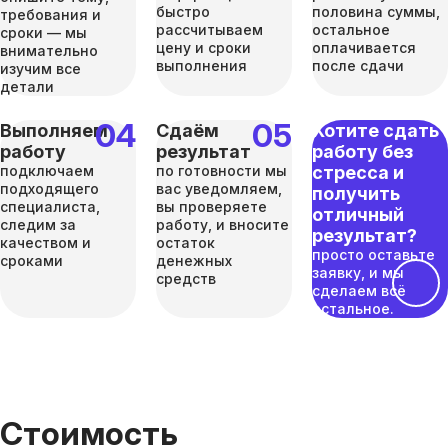
быстро
половина суммы,
требования и
рассчитываем
остальное
сроки — мы
цену и сроки
оплачивается
внимательно
выполнения
после сдачи
изучим все
детали
Выполняем
Сдаём
Хотите сдать
работу
результат
работу без
подключаем
по готовности мы
стресса и
подходящего
вас уведомляем,
получить
специалиста,
вы проверяете
отличный
следим за
работу, и вносите
результат?
качеством и
остаток
просто оставьте
сроками
денежных
заявку, и мы
средств
сделаем всё
остальное.
Стоимость