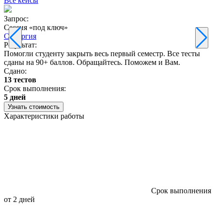
Все кейсы
Запрос:
З
Сессия «под ключ»
Синергия
Результат:
Р
Помогли студенту закрыть весь первый семестр. Все тесты
П
сданы на 90+ баллов. Обращайтесь. Поможем и Вам.
С
Сдано:
13 тестов
С
Срок выполнения:
3
5 дней
Узнать стоимость
Характеристики работы
Срок выполнения
от 2 дней