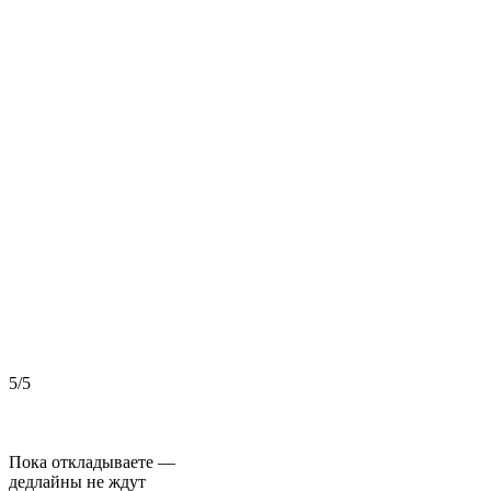
5/5
5
Пока откладываете —
дедлайны не ждут