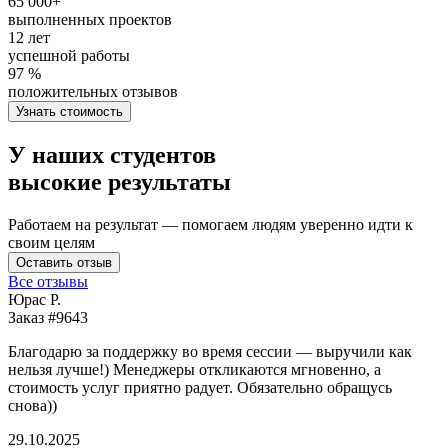
65 000+
выполненных проектов
12 лет
успешной работы
97 %
положительных отзывов
Узнать стоимость
У наших студентов
высокие результаты
Работаем на результат — помогаем людям уверенно идти к
своим целям
Оставить отзыв
Все отзывы
Юрас Р.
Заказ #9643
З
Благодарю за поддержку во время сессии — выручили как
В
нельзя лучше!) Менеджеры откликаются мгновенно, а
у
стоимость услуг приятно радует. Обязательно обращусь
м
снова))
К
б
29.10.2025