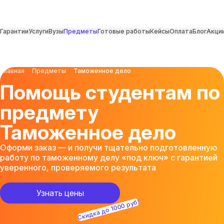
Гарантии
Услуги
Вузы
Предметы
Готовые работы
Кейсы
Оплата
Блог
Акци
Главная
Предметы
Таможенное дело
Помощь студентам по
предмету
Таможенное дело
Оформи заказ — и получи тщательно подготовленную
работу по таможенному делу «под ключ» с гарантией
уверенного, проверяемого результата
Узнать цены
Скидка до 1000 руб!