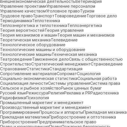
Внешнеэкономическая деятельность
Ветеринария
Управление проектами
Управление персоналом
Управление качеством
Уголовное право
Туризм
Трудовое право
Транспорт
Товароведение
Торговое дело
Термодинамика
Теплотехника
Теплоэнергетика и теплотехника
Теплоэнергетика
Теория вероятностей
Теория управления
Теория механизмов и машин
Теория машин и механизмов
Теоретическая механика
Телевидение
Технологическое оборудование
Технологические машины и оборудование
Технологические машины
Техническая механика
Театроведение
Таможенное дело
Связь с общественностью
Строительство
Стратегический менеджмент
Страноведение
Страхование
Статистика
Стандартизация
Сопротивление материалов
Сопромат
Социология
Социально-экономическая статистика
Социальная работа
Социализация личности
Системы управления
Система права
Сельское и рыбное хозяйство
Рынок ценных бумаг
Русский язык
Режиссура
Религия
Реклама и PR
Радиотехника
Радиофизика
Психология
Промышленный маркетинг и менеджмент
Производственный маркетинг и менеджмент
Программирование
Процессы и аппараты
Прикладная механика
Прикладная математика
Приборостроение и оптотехника
Приборостроение
Предпринимательское право
Право и юриспруденция
Право
Пожарная безопасность