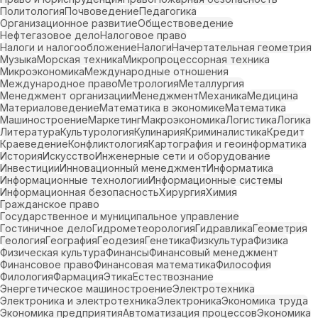
Политология
Почвоведение
Педагогика
Организационное развитие
Обществоведение
Нефтегазовое дело
Налоговое право
Налоги и налогообложение
Налоги
Начертательная геометрия
Музыка
Морская техника
Микропроцессорная техника
Микроэкономика
Международные отношения
Международное право
Метрология
Металлургия
Менеджмент организации
Менеджмент
Механика
Медицина
Материаловедение
Математика в экономике
Математика
Машиностроение
Маркетинг
Макроэкономика
Логистика
Логика
Литература
Культурология
Кулинария
Криминалистика
Кредит
Краеведение
Конфликтология
Картография и геоинформатика
История
Искусство
Инженерные сети и оборудование
Инвестиции
Инновационный менеджмент
Информатика
Информационные технологии
Информационные системы
Информационная безопасность
Хирургия
Химия
Гражданское право
Государственное и муниципальное управление
Гостиничное дело
Гидрометеорология
Гидравлика
Геометрия
Геология
География
Геодезия
Генетика
Физкультура
Физика
Физическая культура
Финансы
Финансовый менеджмент
Финансовое право
Финансовая математика
Философия
Филология
Фармация
Этика
Естествознание
Энергетическое машиностроение
Электротехника
Электроника и электротехника
Электроника
Экономика труда
Экономика предприятия
Автоматизация процессов
Экономика