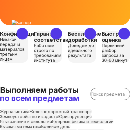
Конфиденциальность
Гарантия
Бесплатные
Быстрая
Никакой
соответствия
доработки
оценка
передачи
Работаем
Доведём до
Первичный
материалов
строго по
идеального
разбор
третьим
требованиям
результата
запроса за
лицам
института
30–60 минут
Выполняем работы
по всем предметам
Журналистика
Железнодорожный транспорт
Землеустройство и кадастр
Юриспруденция
Языкознание и филология
Ядерные физика и технологии
Высшая математика
Военное дело