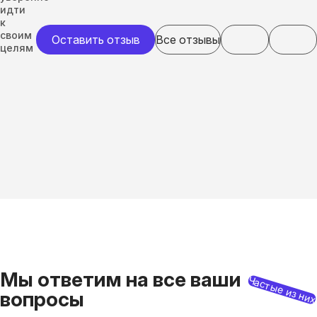
идти
к
своим
Оставить отзыв
Все отзывы
целям
Мы ответим на все ваши
Частые из ни
вопросы