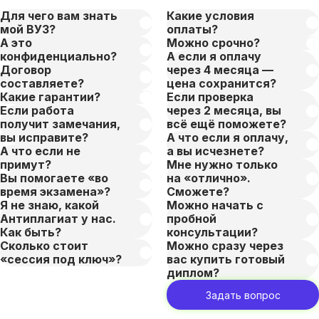
Для чего вам знать
Какие условия
мой ВУЗ?
оплаты?
А это
Можно срочно?
конфиденциально?
А если я оплачу
Договор
через 4 месяца —
составляете?
цена сохранится?
Какие гарантии?
Если проверка
Если работа
через 2 месяца, вы
получит замечания,
всё ещё поможете?
вы исправите?
А что если я оплачу,
А что если не
а вы исчезнете?
примут?
Мне нужно только
Вы помогаете «во
на «отлично».
время экзамена»?
Сможете?
Я не знаю, какой
Можно начать с
Антиплагиат у нас.
пробной
Как быть?
консультации?
Сколько стоит
Можно сразу через
«сессия под ключ»?
вас купить готовый
диплом?
Задать вопрос