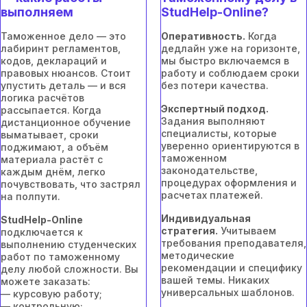
выполняем
StudHelp-Online?
Таможенное дело — это
Оперативность.
Когда
лабиринт регламентов,
дедлайн уже на горизонте,
кодов, деклараций и
мы быстро включаемся в
правовых нюансов. Стоит
работу и соблюдаем сроки
упустить деталь — и вся
без потери качества.
логика расчётов
Экспертный подход.
рассыпается. Когда
Задания выполняют
дистанционное обучение
специалисты, которые
выматывает, сроки
уверенно ориентируются в
поджимают, а объём
таможенном
материала растёт с
законодательстве,
каждым днём, легко
процедурах оформления и
почувствовать, что застрял
расчетах платежей.
на полпути.
Индивидуальная
StudHelp-Online
стратегия.
Учитываем
подключается к
требования преподавателя,
выполнению студенческих
методические
работ по таможенному
рекомендации и специфику
делу любой сложности. Вы
вашей темы. Никаких
можете заказать:
универсальных шаблонов.
— курсовую работу;
— контрольную;