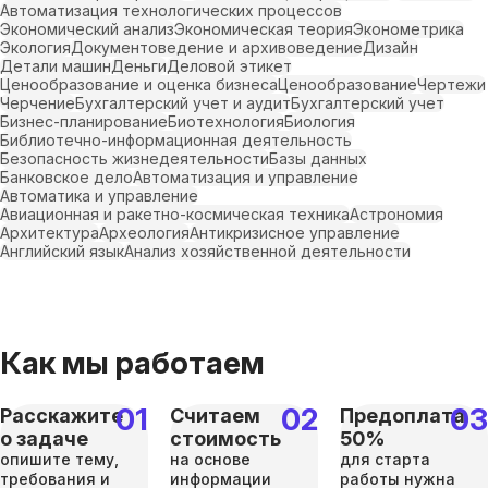
Автоматизация технологических процессов
Экономический анализ
Экономическая теория
Эконометрика
Экология
Документоведение и архивоведение
Дизайн
Детали машин
Деньги
Деловой этикет
Ценообразование и оценка бизнеса
Ценообразование
Чертежи
Черчение
Бухгалтерский учет и аудит
Бухгалтерский учет
Бизнес-планирование
Биотехнология
Биология
Библиотечно-информационная деятельность
Безопасность жизнедеятельности
Базы данных
Банковское дело
Автоматизация и управление
Автоматика и управление
Авиационная и ракетно-космическая техника
Астрономия
Архитектура
Археология
Антикризисное управление
Английский язык
Анализ хозяйственной деятельности
Как мы работаем
Расскажите
Считаем
Предоплата
о задаче
стоимость
50%
опишите тему,
на основе
для старта
требования и
информации
работы нужна