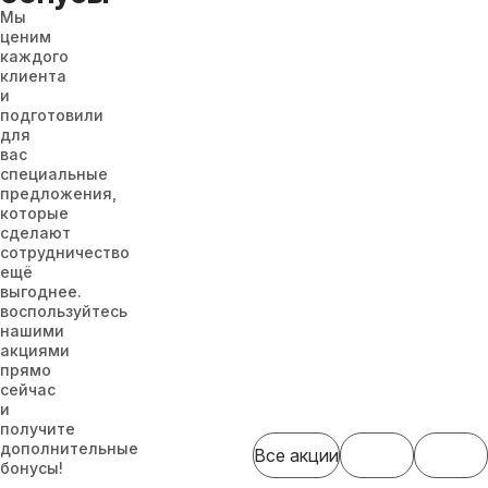
Мы
ценим
каждого
клиента
и
подготовили
для
вас
специальные
предложения,
которые
сделают
сотрудничество
ещё
выгоднее.
воспользуйтесь
нашими
акциями
прямо
сейчас
и
получите
дополнительные
Все акции
бонусы!