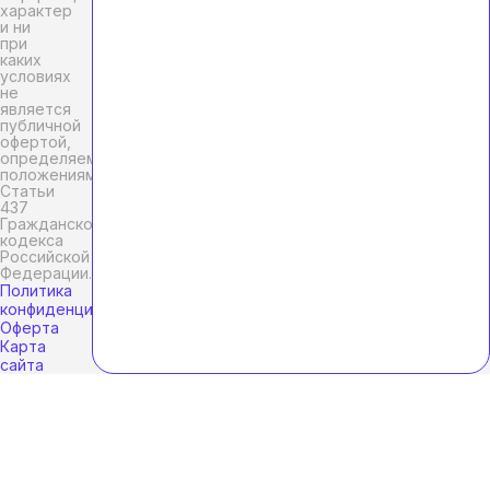
характер
и ни
при
каких
условиях
не
является
публичной
офертой,
определяемой
положениями
Статьи
437
Гражданского
кодекса
Российской
Федерации.
Политика
конфиденциальности
Оферта
Карта
сайта