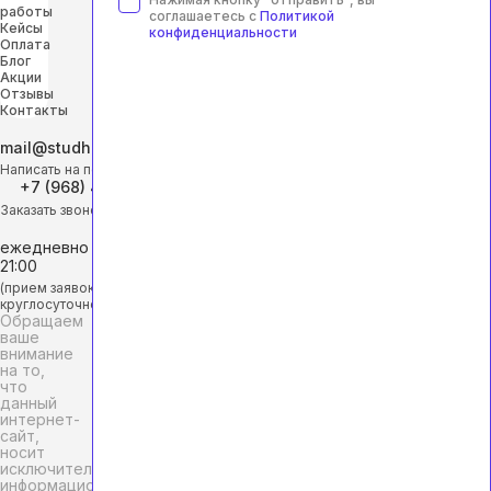
работы
соглашаетесь с
Политикой
Кейсы
конфиденциальности
Оплата
Блог
Акции
Отзывы
Контакты
mail@studhelp-online.ru
Написать на почту
+7 (968) 453-29-88
Заказать звонок
ежедневно с 9:00 до
21:00
(прием заявок
круглосуточно)
Обращаем
ваше
внимание
на то,
что
данный
интернет-
сайт,
носит
исключительно
информационный