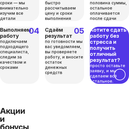
сроки — мы
быстро
половина суммы,
внимательно
рассчитываем
остальное
изучим все
цену и сроки
оплачивается
детали
выполнения
после сдачи
Выполняем
Сдаём
Хотите сдать
работу
результат
работу без
подключаем
по готовности мы
стресса и
подходящего
вас уведомляем,
получить
специалиста,
вы проверяете
отличный
следим за
работу, и вносите
результат?
качеством и
остаток
просто оставьте
сроками
денежных
заявку, и мы
средств
сделаем всё
остальное.
Акции
и
бонусы