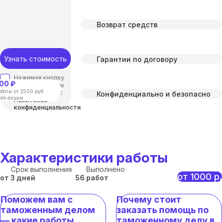
Возврат средств
Узнать стоимость
Гарантии по договору
Нажимая кнопку
00 ₽
“отправить”, вы
боты от 2500 руб.
соглашаетесь с
Конфиденциально и безопасно
еле акции.
Политикой
конфиденциальности
Характеристики работы
Срок выполнения
Выполнено
от 1000 р.
от 3 дней
56 работ
Поможем вам с
Почему стоит
таможенным делом
заказать помощь по
— какие работы
таможенному делу в