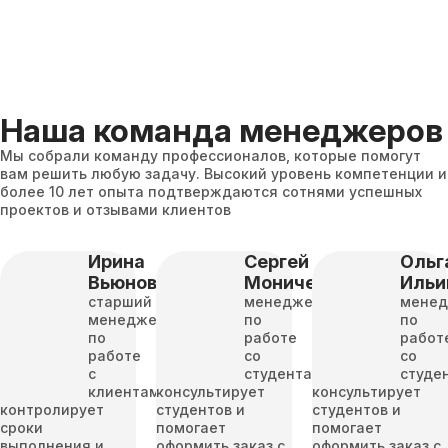
Наша команда менеджеров
Мы собрали команду профессионалов, которые помогут
вам решить любую задачу. Высокий уровень компетенции и
более 10 лет опыта подтверждаются сотнями успешных
проектов и отзывами клиентов
Ирина
Сергей
Ольг
Вьюнова
Моничев
Ильи
старший
менеджер
мене
менеджер
по
по
по
работе
работ
работе
со
со
с
студентами
студе
клиентами
консультирует
консультирует
контролирует
студентов и
студентов и
сроки
помогает
помогает
выполнения и
оформить заказ с
оформить заказ с