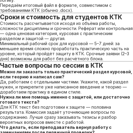
логику.
Передаём итоговый файл в формате, совместимом с
требованиями КТК (обычно .docx).
Сроки и стоимость для студентов КТК
Стоимость рассчитывается исходя из объёма работы,
сложности дисциплины и срочности. Реферат или контрольная
— одна ценовая категория, курсовая с практическим
разделом и защитой — другая.
Минимальный рабочий срок для курсовой — 5–7 дней: за
меньшее время сложно проработать практическую часть на
уровне, который пройдёт защиту в КТК. Срочные заявки (2–3
дня) возможны для работ без расчётного блока.
Частые вопросы по сессии в КТК
Можно ли заказать только практический раздел курсовой,
если теорию я написал сам?
Да, работаем с отдельными частями. Укажите, какой раздел
нужен, и прикрепите уже написанное введение и теорию —
доработаем практику в едином стиле.
Нужна ли мне помощь именно с защитой, или достаточно
готового текста?
Для КТК текст без подготовки к защите — половина
результата. Комиссия задаёт уточняющие вопросы по
содержанию. Лучше сразу заказывать тезисы и разбор
вероятных вопросов вместе с работой.
Что делать, если преподаватель вернул работу с
замечаниями после первичной проверки?