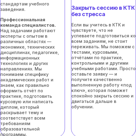
стандартам учебного
Закрыть сессию в КТК
заведения.
без стресса
Профессиональная
Если вы учитесь в КТК и
команда специалистов.
чувствуете, что не
Над задачами работают
успеваете подготовиться ко
эксперты с опытом в
всем заданиям, не стоит
различных областях —
переживать. Мы поможем с
экономике, технических
тестами, курсовыми,
дисциплинах, педагогике,
отчётами по практике,
информационных
контрольными и другими
технологиях и других
учебными работами. Просто
направлениях. Мы
оставьте заявку — и
понимаем специфику
получите качественно
академических работ и
выполненную работу «под
знаем, как правильно
ключ», которая поможет
оформить отчёт по
спокойно закрыть сессию и
практике, подготовить
двигаться дальше в
курсовую или написать
обучении.
диплом, который
раскрывает тему и
соответствует всем
требованиям
образовательной
программы.