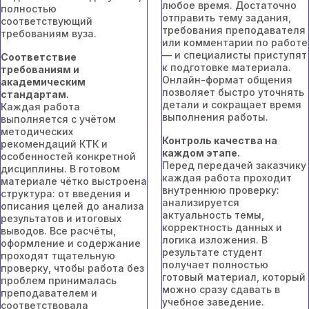
любое время. Достаточно
полностью
отправить тему задания,
соответствующий
требования преподавателя
требованиям вуза.
или комментарии по работе
— и специалисты приступят
Соответствие
к подготовке материала.
требованиям и
Онлайн-формат общения
академическим
позволяет быстро уточнять
стандартам.
детали и сокращает время
Каждая работа
выполнения работы.
выполняется с учётом
методических
Контроль качества на
рекомендаций КТК и
каждом этапе.
особенностей конкретной
Перед передачей заказчику
дисциплины. В готовом
каждая работа проходит
материале чётко выстроена
внутреннюю проверку:
структура: от введения и
анализируется
описания целей до анализа
актуальность темы,
результатов и итоговых
корректность данных и
выводов. Все расчёты,
логика изложения. В
оформление и содержание
результате студент
проходят тщательную
получает полностью
проверку, чтобы работа без
готовый материал, который
проблем принималась
можно сразу сдавать в
преподавателем и
учебное заведение.
соответствовала