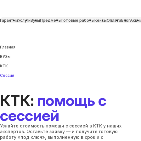
Гарантии
Услуги
Вузы
Предметы
Готовые работы
Кейсы
Оплата
Блог
Акци
Главная
ВУЗы
КТК
Сессия
КТК:
помощь с
сессией
Узнайте стоимость помощи с сессией в КТК у наших
экспертов. Оставьте заявку — и получите готовую
работу «под ключ», выполненную в срок и с