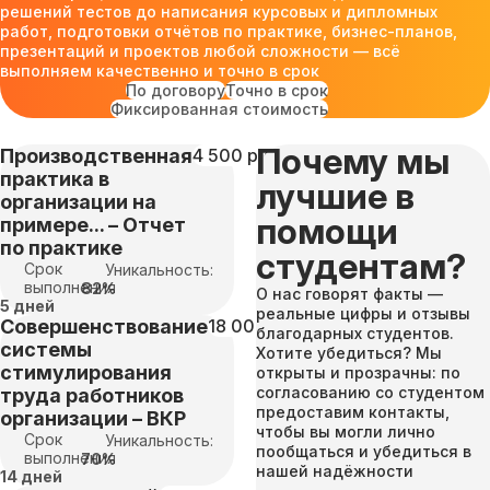
решений тестов до написания курсовых и дипломных
работ, подготовки отчётов по практике, бизнес-планов,
презентаций и проектов любой сложности — всё
выполняем качественно и точно в срок
По договору
Точно в срок
Фиксированная стоимость
Почему мы
Производственная
4 500 руб
практика в
лучшие в
организации на
помощи
примере... – Отчет
по практике
студентам?
Срок
Уникальность:
выполнения
82%
О нас говорят факты —
5 дней
реальные цифры и отзывы
Совершенствование
18 000 руб
благодарных студентов.
системы
Хотите убедиться? Мы
стимулирования
открыты и прозрачны: по
согласованию со студентом
труда работников
предоставим контакты,
организации – ВКР
чтобы вы могли лично
Срок
Уникальность:
пообщаться и убедиться в
выполнения
70%
нашей надёжности
14 дней