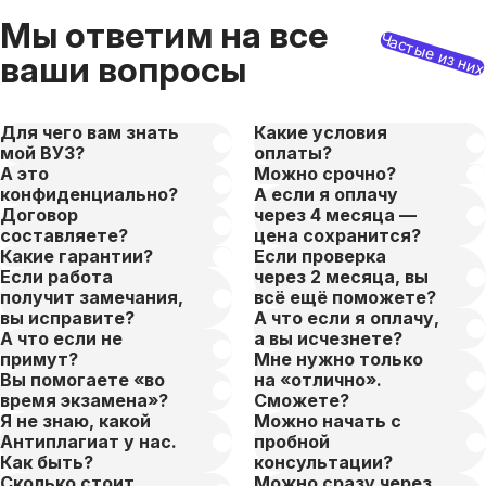
Мы ответим на все
Частые из ни
ваши вопросы
Для чего вам знать
Какие условия
мой ВУЗ?
оплаты?
А это
Можно срочно?
конфиденциально?
А если я оплачу
Договор
через 4 месяца —
составляете?
цена сохранится?
Какие гарантии?
Если проверка
Если работа
через 2 месяца, вы
получит замечания,
всё ещё поможете?
вы исправите?
А что если я оплачу,
А что если не
а вы исчезнете?
примут?
Мне нужно только
Вы помогаете «во
на «отлично».
время экзамена»?
Сможете?
Я не знаю, какой
Можно начать с
Антиплагиат у нас.
пробной
Как быть?
консультации?
Сколько стоит
Можно сразу через