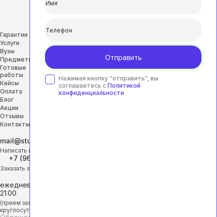
Гарантии
Услуги
Вузы
Отправить
Предметы
Готовые
работы
Нажимая кнопку “отправить”, вы
Кейсы
соглашаетесь с
Политикой
Оплата
конфиденциальности
Блог
Акции
Отзывы
Контакты
mail@studhelp-online.ru
Написать на почту
+7 (968) 453-29-88
Заказать звонок
ежедневно с 9:00 до
21:00
(прием заявок
круглосуточно)