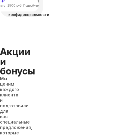
 ₽
“отправить”, вы
соглашаетесь с
ы от 2500 руб. Подробнее
Политикой
конфиденциальности
Акции
и
бонусы
Мы
ценим
каждого
клиента
и
подготовили
для
вас
специальные
предложения,
которые