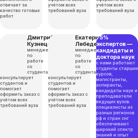
отвечает за
учётом всех
учётом всех
качество готовых
требований вуза
требований вуза
работ
Дмитрий
Екатерина
75%
Кузнецов
Лебедева
экспертов —
менеджер
менеджер
кандидаты и
по
по
доктора наук
работе
работе
с нами работают
со
со
студенты старших
студентами
студентами
курсов,
консультирует
консультирует
магистранты,
студентов и
студентов и
аспиранты,
помогает
помогает
кандидаты наук и
оформить заказ с
оформить заказ с
преподаватели
учётом всех
учётом всех
ведущих вузов.
требований вуза
требований вуза
специалисты из
разных регионов
рф и стран снг
обеспечивают
широкий спектр
знаний и опыт