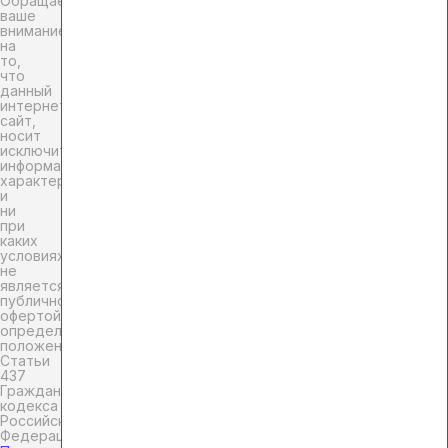
Обращаем
ваше
внимание
на
то,
что
данный
интернет-
сайт,
носит
исключительно
информационный
характер
и
ни
при
каких
условиях
не
является
публичной
офертой,
определяемой
положениями
Статьи
437
Гражданского
кодекса
Российской
Федерации.