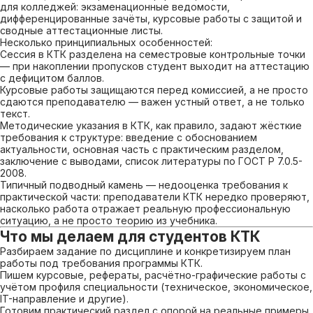
для колледжей: экзаменационные ведомости,
дифференцированные зачёты, курсовые работы с защитой и
сводные аттестационные листы.
Несколько принципиальных особенностей:
Сессия в КТК разделена на семестровые контрольные точки
— при накоплении пропусков студент выходит на аттестацию
с дефицитом баллов.
Курсовые работы защищаются перед комиссией, а не просто
сдаются преподавателю — важен устный ответ, а не только
текст.
Методические указания в КТК, как правило, задают жёсткие
требования к структуре: введение с обоснованием
актуальности, основная часть с практическим разделом,
заключение с выводами, список литературы по ГОСТ Р 7.0.5-
2008.
Типичный подводный камень — недооценка требования к
практической части: преподаватели КТК нередко проверяют,
насколько работа отражает реальную профессиональную
ситуацию, а не просто теорию из учебника.
Что мы делаем для студентов КТК
Разбираем задание по дисциплине и конкретизируем план
работы под требования программы КТК.
Пишем курсовые, рефераты, расчётно-графические работы с
учётом профиля специальности (техническое, экономическое,
IT-направление и другие).
Готовим практический раздел с опорой на реальные примеры,