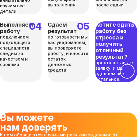
внимательно
выполнения
после сдачи
изучим все
детали
Выполняем
Сдаём
Хотите сдать
работу
результат
работу без
подключаем
по готовности мы
стресса и
подходящего
вас уведомляем,
получить
специалиста,
вы проверяете
отличный
следим за
работу, и вносите
результат?
качеством и
остаток
просто оставьте
сроками
денежных
заявку, и мы
средств
сделаем всё
остальное.
Вы можете
нам доверять
К нам обращаются с самыми разными задачами: от