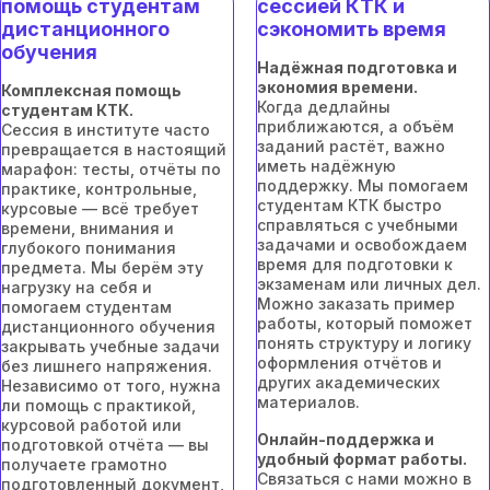
помощь студентам
сессией КТК и
дистанционного
сэкономить время
обучения
Надёжная подготовка и
экономия времени.
Комплексная помощь
Когда дедлайны
студентам КТК.
приближаются, а объём
Сессия в институте часто
заданий растёт, важно
превращается в настоящий
иметь надёжную
марафон: тесты, отчёты по
поддержку. Мы помогаем
практике, контрольные,
студентам КТК быстро
курсовые — всё требует
справляться с учебными
времени, внимания и
задачами и освобождаем
глубокого понимания
время для подготовки к
предмета. Мы берём эту
экзаменам или личных дел.
нагрузку на себя и
Можно заказать пример
помогаем студентам
работы, который поможет
дистанционного обучения
понять структуру и логику
закрывать учебные задачи
оформления отчётов и
без лишнего напряжения.
других академических
Независимо от того, нужна
материалов.
ли помощь с практикой,
курсовой работой или
Онлайн-поддержка и
подготовкой отчёта — вы
удобный формат работы.
получаете грамотно
Связаться с нами можно в
подготовленный документ,