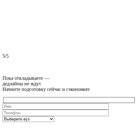
5/5
5
Пока откладываете —
дедлайны не ждут
Начните подготовку сейчас и сэкономьте