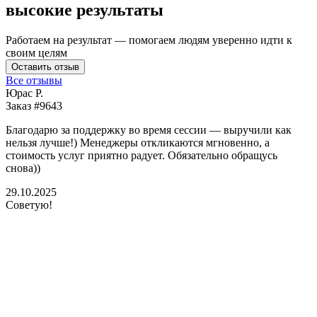
высокие результаты
Работаем на результат — помогаем людям уверенно идти к
своим целям
Оставить отзыв
Все отзывы
Юрас Р.
Заказ #9643
З
Благодарю за поддержку во время сессии — выручили как
В
нельзя лучше!) Менеджеры откликаются мгновенно, а
у
стоимость услуг приятно радует. Обязательно обращусь
м
снова))
К
б
29.10.2025
Советую!
2