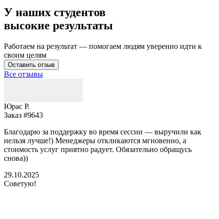
У наших студентов
высокие результаты
Работаем на результат — помогаем людям уверенно идти к
своим целям
Оставить отзыв
Все отзывы
Юрас Р.
Заказ #9643
З
Благодарю за поддержку во время сессии — выручили как
В
нельзя лучше!) Менеджеры откликаются мгновенно, а
у
стоимость услуг приятно радует. Обязательно обращусь
м
снова))
К
б
29.10.2025
Советую!
2