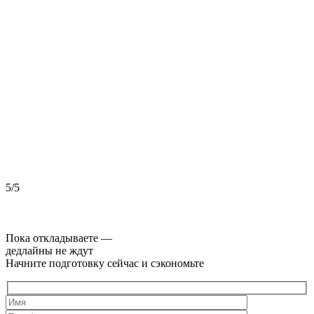
5/5
5
Пока откладываете —
дедлайны не ждут
Начните подготовку сейчас и сэкономьте