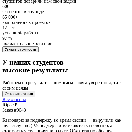
студентов доверили нам свои задачи
600+
экспертов в команде
65 000+
выполненных проектов
12 лет
успешной работы
97 %
положительных отзывов
Узнать стоимость
У наших студентов
высокие результаты
Работаем на результат — помогаем людям уверенно идти к
своим целям
Оставить отзыв
Все отзывы
Юрас Р.
Заказ #9643
З
Благодарю за поддержку во время сессии — выручили как
В
нельзя лучше!) Менеджеры откликаются мгновенно, а
у
стоимость услуг приятно радует. Обязательно обращусь
м