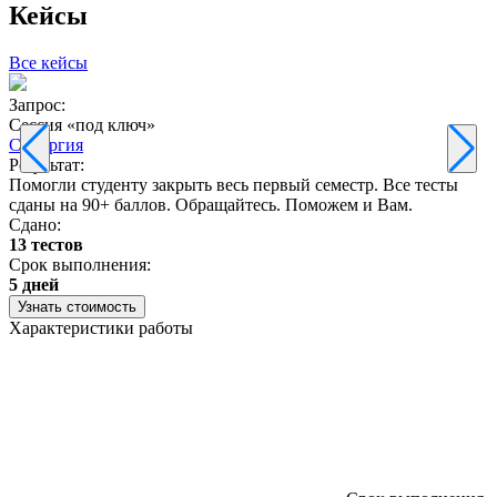
Кейсы
Все кейсы
Запрос:
З
Сессия «под ключ»
Синергия
Результат:
Р
Помогли студенту закрыть весь первый семестр. Все тесты
П
сданы на 90+ баллов. Обращайтесь. Поможем и Вам.
С
Сдано:
13 тестов
С
Срок выполнения:
3
5 дней
Узнать стоимость
Характеристики работы