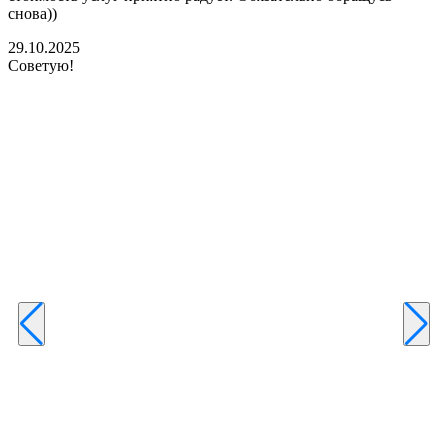
снова))
К
б
29.10.2025
Советую!
2