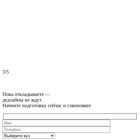
5/5
5
Пока откладываете —
дедлайны не ждут
Начните подготовку сейчас и сэкономьте