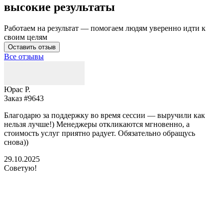
высокие результаты
Работаем на результат — помогаем людям уверенно идти к
своим целям
Оставить отзыв
Все отзывы
Юрас Р.
Заказ #9643
З
Благодарю за поддержку во время сессии — выручили как
В
нельзя лучше!) Менеджеры откликаются мгновенно, а
у
стоимость услуг приятно радует. Обязательно обращусь
м
снова))
К
б
29.10.2025
Советую!
2