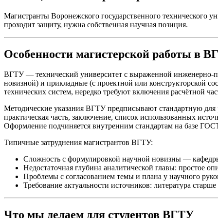
Магистранты Воронежского государственного технического уни
проходит защиту, нужна собственная научная позиция.
Особенности магистерской работы в В
ВГТУ — технический университет с выраженной инженерно-прик
новизной) и прикладные (с проектной или конструкторской с
технических систем, нередко требуют включения расчётной ча
Методические указания ВГТУ предписывают стандартную для рос
практическая часть, заключение, список использованных исто
Оформление подчиняется внутренним стандартам на базе ГОСТ 
Типичные затруднения магистрантов ВГТУ:
Сложность с формулировкой научной новизны — кафедры 
Недостаточная глубина аналитической главы: простое оп
Проблемы с согласованием темы и плана у научного руко
Требование актуальности источников: литература старше
Что мы делаем для студентов ВГТУ