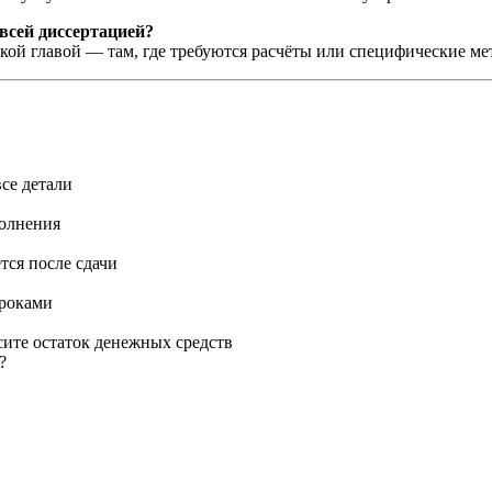
всей диссертацией?
кой главой — там, где требуются расчёты или специфические ме
се детали
полнения
тся после сдачи
сроками
сите остаток денежных средств
?