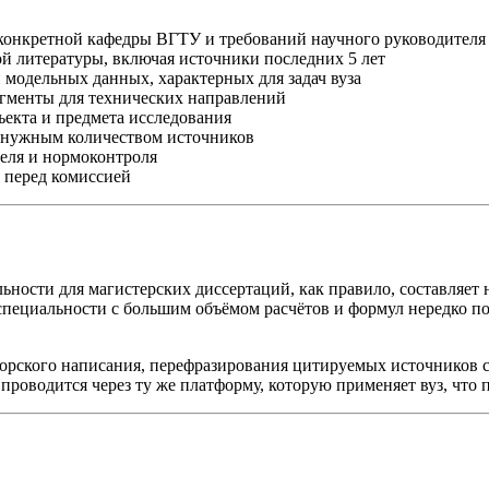
 конкретной кафедры ВГТУ и требований научного руководителя
й литературы, включая источники последних 5 лет
модельных данных, характерных для задач вуза
агменты для технических направлений
екта и предмета исследования
с нужным количеством источников
теля и нормоконтроля
 перед комиссией
ности для магистерских диссертаций, как правило, составляет 
специальности с большим объёмом расчётов и формул нередко по
торского написания, перефразирования цитируемых источников
проводится через ту же платформу, которую применяет вуз, что 