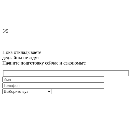
5/5
5
Пока откладываете —
дедлайны не ждут
Начните подготовку сейчас и сэкономьте