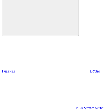
Главная
ВУЗы
Спб УГПС МЧС