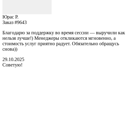
Юрас Р.
Заказ #9643
З
Благодарю за поддержку во время сессии — выручили как
В
нельзя лучше!) Менеджеры откликаются мгновенно, а
у
стоимость услуг приятно радует. Обязательно обращусь
м
снова))
К
б
29.10.2025
Советую!
2