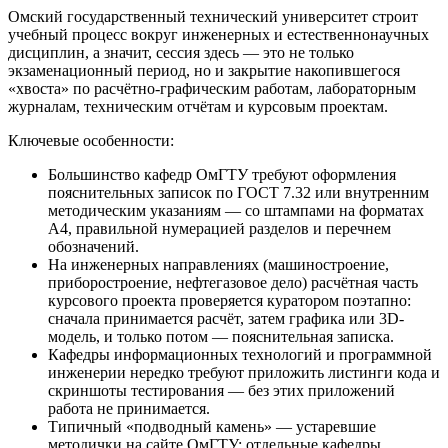
Омский государственный технический университет строит
учебный процесс вокруг инженерных и естественнонаучных
дисциплин, а значит, сессия здесь — это не только
экзаменационный период, но и закрытие накопившегося
«хвоста» по расчётно-графическим работам, лабораторным
журналам, техническим отчётам и курсовым проектам.
Ключевые особенности:
Большинство кафедр ОмГТУ требуют оформления
пояснительных записок по ГОСТ 7.32 или внутренним
методическим указаниям — со штампами на форматах
А4, правильной нумерацией разделов и перечнем
обозначений.
На инженерных направлениях (машиностроение,
приборостроение, нефтегазовое дело) расчётная часть
курсового проекта проверяется куратором поэтапно:
сначала принимается расчёт, затем графика или 3D-
модель, и только потом — пояснительная записка.
Кафедры информационных технологий и программной
инженерии нередко требуют приложить листинги кода и
скриншоты тестирования — без этих приложений
работа не принимается.
Типичный «подводный камень» — устаревшие
методички на сайте ОмГТУ: отдельные кафедры