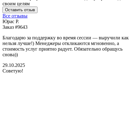
своим целям
Оставить отзыв
Все отзывы
Юрас Р.
Заказ #9643
З
Благодарю за поддержку во время сессии — выручили как
В
нельзя лучше!) Менеджеры откликаются мгновенно, а
у
стоимость услуг приятно радует. Обязательно обращусь
м
снова))
К
б
29.10.2025
Советую!
2