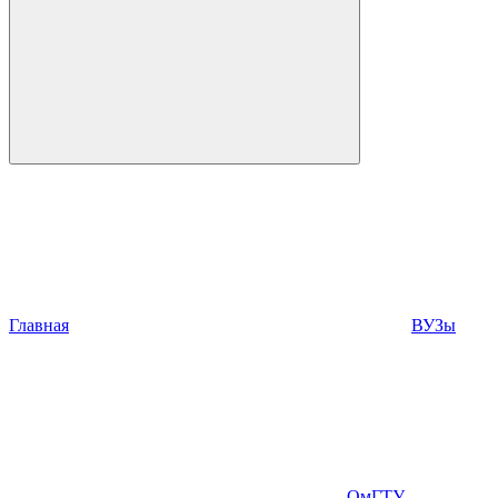
Главная
ВУЗы
ОмГТУ