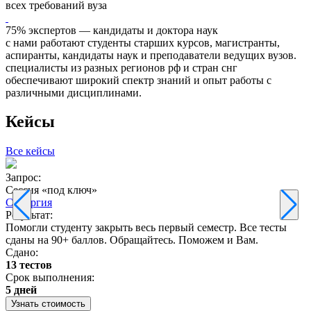
всех требований вуза
75% экспертов — кандидаты и доктора наук
с нами работают студенты старших курсов, магистранты,
аспиранты, кандидаты наук и преподаватели ведущих вузов.
специалисты из разных регионов рф и стран снг
обеспечивают широкий спектр знаний и опыт работы с
различными дисциплинами.
Кейсы
Все кейсы
Запрос:
З
Сессия «под ключ»
Синергия
Результат:
Р
Помогли студенту закрыть весь первый семестр. Все тесты
П
сданы на 90+ баллов. Обращайтесь. Поможем и Вам.
С
Сдано:
13 тестов
С
Срок выполнения:
3
5 дней
Узнать стоимость