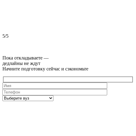
5/5
5
Пока откладываете —
дедлайны не ждут
Начните подготовку сейчас и сэкономьте