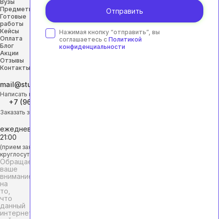
Вузы
Предметы
Отправить
Готовые
работы
Кейсы
Нажимая кнопку “отправить”, вы
Оплата
соглашаетесь с
Политикой
Блог
конфиденциальности
Акции
Отзывы
Контакты
mail@studhelp-online.ru
Написать на почту
+7 (968) 453-29-88
Заказать звонок
ежедневно с 9:00 до
21:00
(прием заявок
круглосуточно)
Обращаем
ваше
внимание
на
то,
что
данный
интернет-