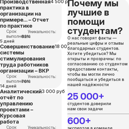
Почему мы
Производственная
4 500 руб
практика в
лучшие в
организации на
помощи
примере... – Отчет
по практике
студентам?
Срок
Уникальность:
выполнения
82%
О нас говорят факты —
5 дней
реальные цифры и отзывы
Совершенствование
18 000 руб
благодарных студентов.
системы
Хотите убедиться? Мы
стимулирования
открыты и прозрачны: по
согласованию со студентом
труда работников
предоставим контакты,
организации – ВКР
чтобы вы могли лично
Срок
Уникальность:
пообщаться и убедиться в
выполнения
70%
нашей надёжности
14 дней
Аналитический
3 000 руб
25 000+
отчёт по
управлению
студентов доверили
нам свои задачи
проектами –
Курсовая
600+
работа
Срок
Уникальность:
экспертов в команде