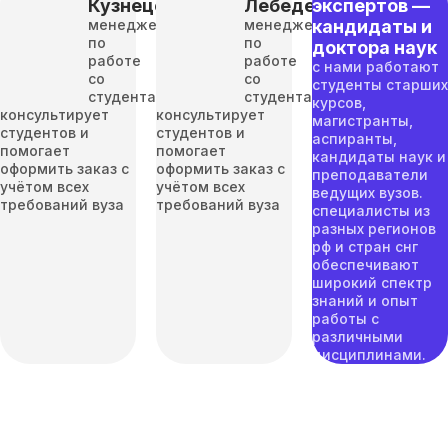
Кузнецов
Лебедева
экспертов —
менеджер
менеджер
кандидаты и
по
по
доктора наук
работе
работе
с нами работают
со
со
студенты старших
студентами
студентами
курсов,
консультирует
консультирует
магистранты,
студентов и
студентов и
аспиранты,
помогает
помогает
кандидаты наук и
оформить заказ с
оформить заказ с
преподаватели
учётом всех
учётом всех
ведущих вузов.
требований вуза
требований вуза
специалисты из
разных регионов
рф и стран снг
обеспечивают
широкий спектр
знаний и опыт
работы с
различными
дисциплинами.