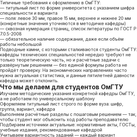
Типичные требования к оформлению в ОмГТУ:
— титульный лист по форме университета с указанием шифра
специальности и варианта
— поля: левое 30 мм, правое 15 мм, верхнее и нижнее 20 мм
(конкретные значения уточняются в методичке кафедры)
— сквозная нумерация страниц, список литературы по ГОСТ Р
7.0.5-2008
— обязательное наличие содержания, даже если объём
работы небольшой
Подводные камни, с которыми сталкиваются студенты ОмГТУ:
кафедры технических специальностей нередко требуют не
только теоретическую часть, но и расчётные задачи с
развёрнутым решением — без единой формулы работа не
пройдёт проверку. На экономических направлениях часто
нужна актуальная статистика, и данные пятилетней давности
кафедра может отклонить.
Что мы делаем для студентов ОмГТУ
Изучаем методические указания конкретной кафедры ОмГТУ,
а не работаем по универсальному шаблону
Оформляем титульный лист строго по форме вуза: шифр,
группа, вариант, кафедра
Выполняем расчётные разделы с пошаговым решением — так,
чтобы студент мог объяснить ход работы преподавателю
Подбираем источники актуальные: нормативные акты, ГОСТы,
учебные издания, рекомендованные кафедрой
Учитываем вариантность заданий — каждый вариант