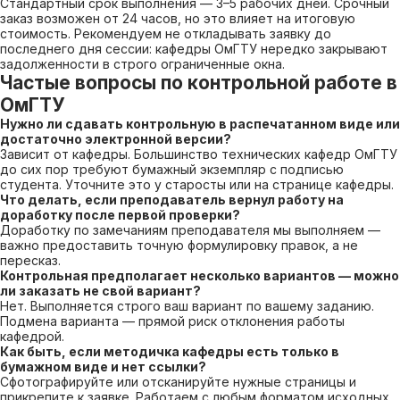
Стандартный срок выполнения — 3–5 рабочих дней. Срочный
заказ возможен от 24 часов, но это влияет на итоговую
стоимость. Рекомендуем не откладывать заявку до
последнего дня сессии: кафедры ОмГТУ нередко закрывают
задолженности в строго ограниченные окна.
Частые вопросы по контрольной работе в
ОмГТУ
Нужно ли сдавать контрольную в распечатанном виде или
достаточно электронной версии?
Зависит от кафедры. Большинство технических кафедр ОмГТУ
до сих пор требуют бумажный экземпляр с подписью
студента. Уточните это у старосты или на странице кафедры.
Что делать, если преподаватель вернул работу на
доработку после первой проверки?
Доработку по замечаниям преподавателя мы выполняем —
важно предоставить точную формулировку правок, а не
пересказ.
Контрольная предполагает несколько вариантов — можно
ли заказать не свой вариант?
Нет. Выполняется строго ваш вариант по вашему заданию.
Подмена варианта — прямой риск отклонения работы
кафедрой.
Как быть, если методичка кафедры есть только в
бумажном виде и нет ссылки?
Сфотографируйте или отсканируйте нужные страницы и
прикрепите к заявке. Работаем с любым форматом исходных