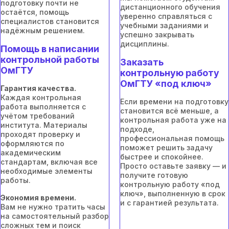
подготовку почти не
дистанционного обучения
остаётся, помощь
уверенно справляться с
специалистов становится
учебными заданиями и
надёжным решением.
успешно закрывать
дисциплины.
Помощь в написании
контрольной работы
Заказать
ОмГТУ
контрольную работу
ОмГТУ «под ключ»
Гарантия качества.
Каждая контрольная
Если времени на подготовку
работа выполняется с
становится всё меньше, а
учётом требований
контрольная работа уже на
института. Материалы
подходе,
проходят проверку и
профессиональная помощь
оформляются по
поможет решить задачу
академическим
быстрее и спокойнее.
стандартам, включая все
Просто оставьте заявку — и
необходимые элементы
получите готовую
работы.
контрольную работу «под
ключ», выполненную в срок
Экономия времени.
и с гарантией результата.
Вам не нужно тратить часы
на самостоятельный разбор
сложных тем и поиск