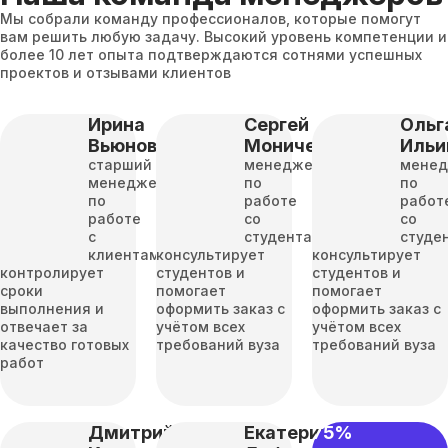
Мы собрали команду профессионалов, которые помогут
вам решить любую задачу. Высокий уровень компетенции и
более 10 лет опыта подтверждаются сотнями успешных
проектов и отзывами клиентов
Ирина
Сергей
Ольг
Вьюнова
Моничев
Ильи
старший
менеджер
мене
менеджер
по
по
по
работе
работ
работе
со
со
с
студентами
студе
клиентами
консультирует
консультирует
контролирует
студентов и
студентов и
сроки
помогает
помогает
выполнения и
оформить заказ с
оформить заказ с
отвечает за
учётом всех
учётом всех
качество готовых
требований вуза
требований вуза
работ
Дмитрий
Екатерина
75%