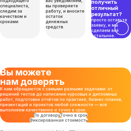
подходящего
вас уведомляем,
получить
специалиста,
вы проверяете
отличный
следим за
работу, и вносите
результат?
качеством и
остаток
просто оставьте
сроками
денежных
заявку, и мы
средств
сделаем всё
остальное.
Вы можете
нам доверять
К нам обращаются с самыми разными задачами: от
решений тестов до написания курсовых и дипломных
работ, подготовки отчётов по практике, бизнес-планов,
презентаций и проектов любой сложности — всё
выполняем качественно и точно в срок
По договору
Точно в срок
Фиксированная стоимость