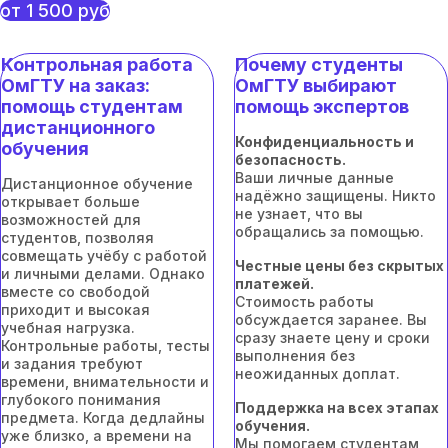
от 1 500 руб
Контрольная работа
Почему студенты
ОмГТУ на заказ:
ОмГТУ выбирают
помощь студентам
помощь экспертов
дистанционного
Конфиденциальность и
обучения
безопасность.
Ваши личные данные
Дистанционное обучение
надёжно защищены. Никто
открывает больше
не узнает, что вы
возможностей для
обращались за помощью.
студентов, позволяя
совмещать учёбу с работой
Честные цены без скрытых
и личными делами. Однако
платежей.
вместе со свободой
Стоимость работы
приходит и высокая
обсуждается заранее. Вы
учебная нагрузка.
сразу знаете цену и сроки
Контрольные работы, тесты
выполнения без
и задания требуют
неожиданных доплат.
времени, внимательности и
глубокого понимания
Поддержка на всех этапах
предмета. Когда дедлайны
обучения.
уже близко, а времени на
Мы помогаем студентам