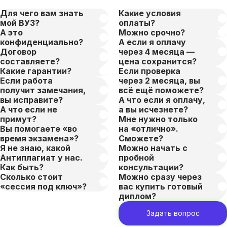
Для чего вам знать
Какие условия
мой ВУЗ?
оплаты?
А это
Можно срочно?
конфиденциально?
А если я оплачу
Договор
через 4 месяца —
составляете?
цена сохранится?
Какие гарантии?
Если проверка
Если работа
через 2 месяца, вы
получит замечания,
всё ещё поможете?
вы исправите?
А что если я оплачу,
А что если не
а вы исчезнете?
примут?
Мне нужно только
Вы помогаете «во
на «отлично».
время экзамена»?
Сможете?
Я не знаю, какой
Можно начать с
Антиплагиат у нас.
пробной
Как быть?
консультации?
Сколько стоит
Можно сразу через
«сессия под ключ»?
вас купить готовый
диплом?
Задать вопрос