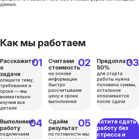
данных.
Как мы работаем
Расскажите
Считаем
Предоплата
о
стоимость
50%
задаче
на основе
для старта
информации
работы нужна
опишите тему,
быстро
половина суммы,
требования и
рассчитываем
остальное
сроки — мы
цену и сроки
оплачивается
внимательно
выполнения
после сдачи
изучим все
детали
Выполняем
Сдаём
Хотите сдать
работу
результат
работу без
подключаем
по готовности мы
стресса и