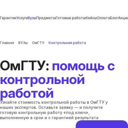
Гарантии
Услуги
Вузы
Предметы
Готовые работы
Кейсы
Оплата
Блог
Акци
Главная
ВУЗы
ОмГТУ
Контрольная работа
ОмГТУ:
помощь с
контрольной
работой
Узнайте стоимость контрольной работы в ОмГТУ у
наших экспертов. Оставьте заявку — и получите
готовую контрольную работу «под ключ»,
выполненную в срок и с гарантией результата