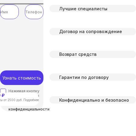
Лучшие специалисты
Договор на сопровождение
Возврат средств
Гарантии по договору
Узнать стоимость
Нажимая кнопку
 ₽
“отправить”, вы
Конфиденциально и безопасно
соглашаетесь с
ы от 2500 руб. Подробнее
Политикой
конфиденциальности