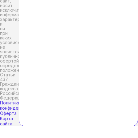
сайт,
носит
исключительно
информационный
характер
и
ни
при
каких
условиях
не
является
публичной
офертой,
определяемой
положениями
Статьи
437
Гражданского
кодекса
Российской
Федерации.
Политика
конфиденциальности
Оферта
Карта
сайта