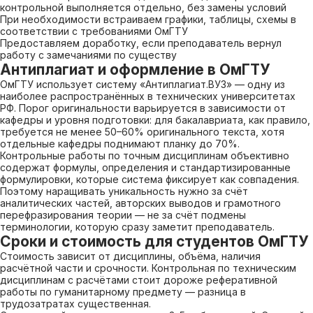
контрольной выполняется отдельно, без замены условий
При необходимости встраиваем графики, таблицы, схемы в
соответствии с требованиями ОмГТУ
Предоставляем доработку, если преподаватель вернул
работу с замечаниями по существу
Антиплагиат и оформление в ОмГТУ
ОмГТУ использует систему «Антиплагиат.ВУЗ» — одну из
наиболее распространённых в технических университетах
РФ. Порог оригинальности варьируется в зависимости от
кафедры и уровня подготовки: для бакалавриата, как правило,
требуется не менее 50–60% оригинального текста, хотя
отдельные кафедры поднимают планку до 70%.
Контрольные работы по точным дисциплинам объективно
содержат формулы, определения и стандартизированные
формулировки, которые система фиксирует как совпадения.
Поэтому наращивать уникальность нужно за счёт
аналитических частей, авторских выводов и грамотного
перефразирования теории — не за счёт подмены
терминологии, которую сразу заметит преподаватель.
Сроки и стоимость для студентов ОмГТУ
Стоимость зависит от дисциплины, объёма, наличия
расчётной части и срочности. Контрольная по техническим
дисциплинам с расчётами стоит дороже реферативной
работы по гуманитарному предмету — разница в
трудозатратах существенная.