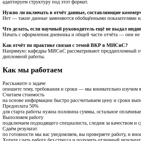
адаптируем структуру под этот формат.
Нужно ли включать в отчёт данные, составляющие коммер
Нет — такие данные заменяются обобщёнными показателями ил
Что делать, если научный руководитель ещё не выдал инди
Начать с оформления дневника и общей части отчёта — они не 
Как отчёт по практике связан с темой ВКР в МИСиС?
Напрямую: кафедры МИСиС рассматривают преддипломный отчё
дипломной работы.
Как мы работаем
Расскажите о задаче
опишите тему, требования и сроки — мы внимательно изучим в
Считаем стоимость
на основе информации быстро рассчитываем цену и сроки вы
Предоплата 50%
для старта работы нужна половина суммы, остальное оплачивае
Выполняем работу
подключаем подходящего специалиста, следим за качеством и 
Сдаём результат
по готовности мы вас уведомляем, вы проверяете работу, и вно
Хотите сдать работу без стресса и получить отличный результат