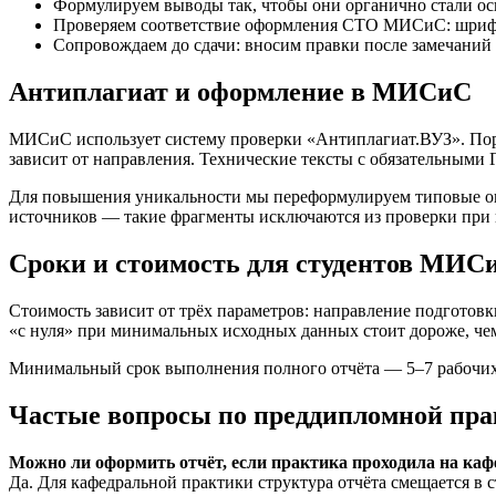
Формулируем выводы так, чтобы они органично стали ос
Проверяем соответствие оформления СТО МИСиС: шрифты
Сопровождаем до сдачи: вносим правки после замечаний 
Антиплагиат и оформление в МИСиС
МИСиС использует систему проверки «Антиплагиат.ВУЗ». Поро
зависит от направления. Технические тексты с обязательными
Для повышения уникальности мы переформулируем типовые оп
источников — такие фрагменты исключаются из проверки при 
Сроки и стоимость для студентов МИС
Стоимость зависит от трёх параметров: направление подготовк
«с нуля» при минимальных исходных данных стоит дороже, че
Минимальный срок выполнения полного отчёта — 5–7 рабочих 
Частые вопросы по преддипломной пр
Можно ли оформить отчёт, если практика проходила на кафе
Да. Для кафедральной практики структура отчёта смещается в 