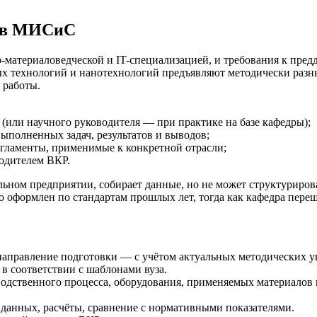
и в МИСиС
териаловедческой и IT-специализацией, и требования к предд
х технологий и нанотехнологий предъявляют методически разные
 работы.
(или научного руководителя — при практике на базе кафедры);
ыполненных задач, результатов и выводов;
гламенты, применимые к конкретной отрасли;
одителем ВКР.
ьном предприятии, собирает данные, но не может структурирова
но оформлен по стандартам прошлых лет, тогда как кафедра пе
 направление подготовки — с учётом актуальных методических
в соответствии с шаблонами вуза.
одственного процесса, оборудования, применяемых материалов 
 данных, расчёты, сравнение с нормативными показателями.