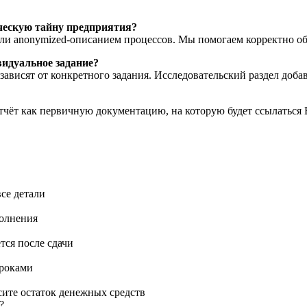
ческую тайну предприятия?
и anonymized-описанием процессов. Мы помогаем корректно обо
видуальное задание?
зависят от конкретного задания. Исследовательский раздел добав
т как первичную документацию, на которую будет ссылаться 
се детали
полнения
тся после сдачи
сроками
сите остаток денежных средств
?