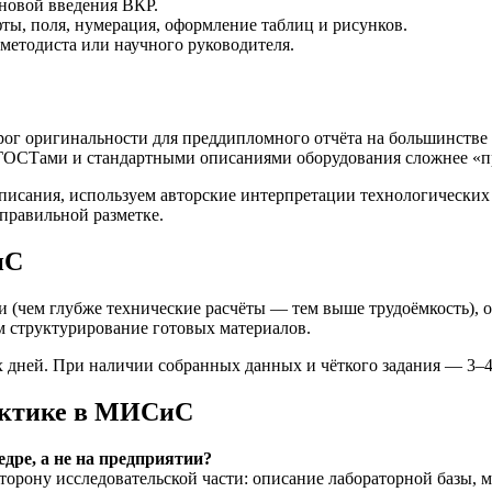
новой введения ВКР.
, поля, нумерация, оформление таблиц и рисунков.
методиста или научного руководителя.
г оригинальности для преддипломного отчёта на большинстве 
 ГОСТами и стандартными описаниями оборудования сложнее «пр
исания, используем авторские интерпретации технологических
правильной разметке.
иС
и (чем глубже технические расчёты — тем выше трудоёмкость), 
м структурирование готовых материалов.
дней. При наличии собранных данных и чёткого задания — 3–4
актике в МИСиС
дре, а не на предприятии?
сторону исследовательской части: описание лабораторной базы,