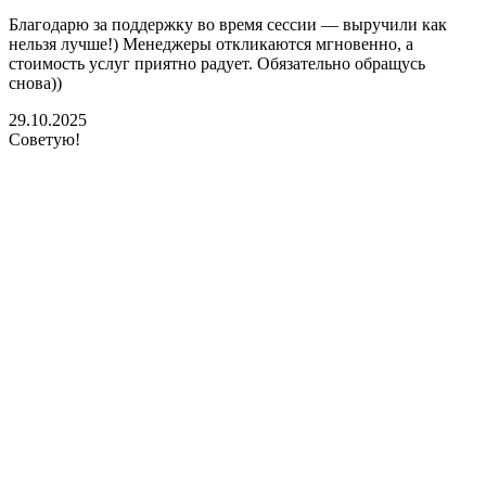
Благодарю за поддержку во время сессии — выручили как
В
нельзя лучше!) Менеджеры откликаются мгновенно, а
у
стоимость услуг приятно радует. Обязательно обращусь
м
снова))
К
б
29.10.2025
Советую!
2