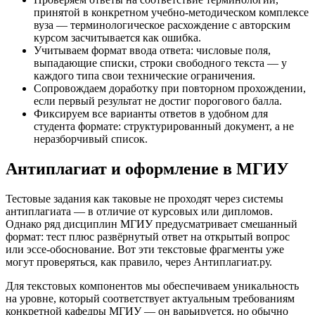
принятой в конкретном учебно-методическом комплексе
вуза — терминологическое расхождение с авторским
курсом засчитывается как ошибка.
Учитываем формат ввода ответа: числовые поля,
выпадающие списки, строки свободного текста — у
каждого типа свои технические ограничения.
Сопровождаем доработку при повторном прохождении,
если первый результат не достиг порогового балла.
Фиксируем все варианты ответов в удобном для
студента формате: структурированный документ, а не
неразборчивый список.
Антиплагиат и оформление в МГИУ
Тестовые задания как таковые не проходят через системы
антиплагиата — в отличие от курсовых или дипломов.
Однако ряд дисциплин МГИУ предусматривает смешанный
формат: тест плюс развёрнутый ответ на открытый вопрос
или эссе-обоснование. Вот эти текстовые фрагменты уже
могут проверяться, как правило, через Антиплагиат.ру.
Для текстовых компонентов мы обеспечиваем уникальность
на уровне, который соответствует актуальным требованиям
конкретной кафедры МГИУ — он варьируется, но обычно