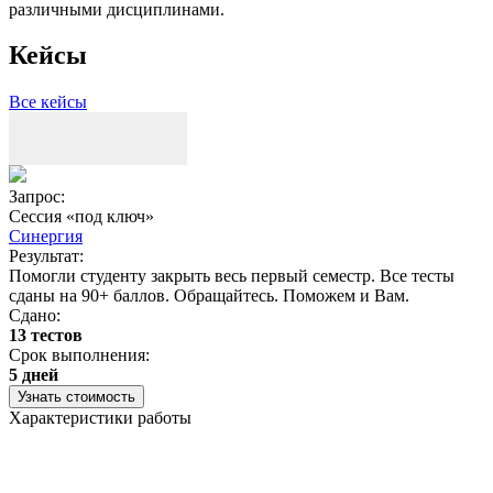
различными дисциплинами.
Кейсы
Все кейсы
Запрос:
З
Сессия «под ключ»
Синергия
Результат:
Р
Помогли студенту закрыть весь первый семестр. Все тесты
П
сданы на 90+ баллов. Обращайтесь. Поможем и Вам.
С
Сдано:
13 тестов
С
Срок выполнения:
3
5 дней
Узнать стоимость
Характеристики работы