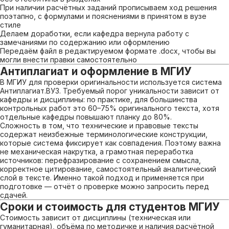
При наличии расчётных заданий прописываем ход решения
поэтапно, с формулами и пояснениями в принятом в вузе
стиле
Делаем доработки, если кафедра вернула работу с
замечаниями по содержанию или оформлению
Передаём файл в редактируемом формате .docx, чтобы вы
могли внести правки самостоятельно
Антиплагиат и оформление в МГИУ
В МГИУ для проверки оригинальности используется система
Антиплагиат.ВУЗ. Требуемый порог уникальности зависит от
кафедры и дисциплины: по практике, для большинства
контрольных работ это 60–75% оригинального текста, хотя
отдельные кафедры повышают планку до 80%.
Сложность в том, что технические и правовые тексты
содержат неизбежные терминологические конструкции,
которые система фиксирует как совпадения. Поэтому важна
не механическая накрутка, а грамотная переработка
источников: перефразирование с сохранением смысла,
корректное цитирование, самостоятельный аналитический
слой в тексте. Именно такой подход и применяется при
подготовке — отчёт о проверке можно запросить перед
сдачей.
Сроки и стоимость для студентов МГИУ
Стоимость зависит от дисциплины (техническая или
гуманитарная), объёма по методичке и наличия расчётной