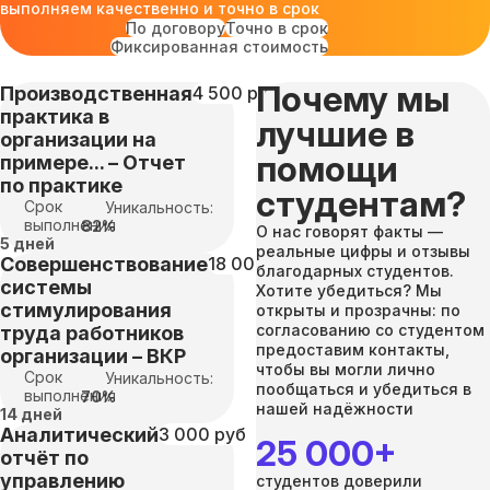
выполняем качественно и точно в срок
По договору
Точно в срок
Фиксированная стоимость
Почему мы
Производственная
4 500 руб
практика в
лучшие в
организации на
помощи
примере... – Отчет
по практике
студентам?
Срок
Уникальность:
выполнения
82%
О нас говорят факты —
5 дней
реальные цифры и отзывы
Совершенствование
18 000 руб
благодарных студентов.
системы
Хотите убедиться? Мы
стимулирования
открыты и прозрачны: по
согласованию со студентом
труда работников
предоставим контакты,
организации – ВКР
чтобы вы могли лично
Срок
Уникальность:
пообщаться и убедиться в
выполнения
70%
нашей надёжности
14 дней
Аналитический
3 000 руб
25 000+
отчёт по
управлению
студентов доверили