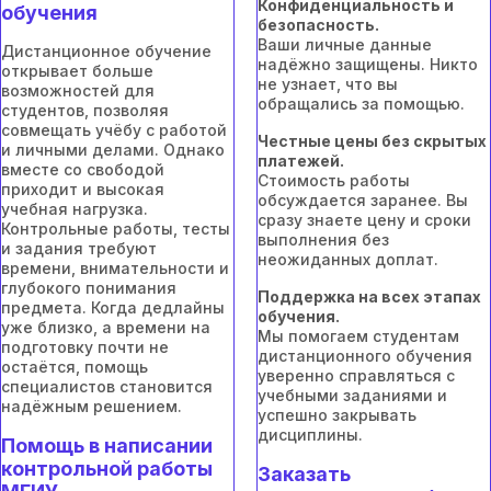
Конфиденциальность и
обучения
безопасность.
Ваши личные данные
Дистанционное обучение
надёжно защищены. Никто
открывает больше
не узнает, что вы
возможностей для
обращались за помощью.
студентов, позволяя
совмещать учёбу с работой
Честные цены без скрытых
и личными делами. Однако
платежей.
вместе со свободой
Стоимость работы
приходит и высокая
обсуждается заранее. Вы
учебная нагрузка.
сразу знаете цену и сроки
Контрольные работы, тесты
выполнения без
и задания требуют
неожиданных доплат.
времени, внимательности и
глубокого понимания
Поддержка на всех этапах
предмета. Когда дедлайны
обучения.
уже близко, а времени на
Мы помогаем студентам
подготовку почти не
дистанционного обучения
остаётся, помощь
уверенно справляться с
специалистов становится
учебными заданиями и
надёжным решением.
успешно закрывать
дисциплины.
Помощь в написании
контрольной работы
Заказать