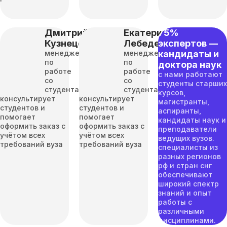
Дмитрий
Екатерина
75%
Кузнецов
Лебедева
экспертов —
менеджер
менеджер
кандидаты и
по
по
доктора наук
работе
работе
с нами работают
со
со
студенты старших
студентами
студентами
курсов,
консультирует
консультирует
магистранты,
студентов и
студентов и
аспиранты,
помогает
помогает
кандидаты наук и
оформить заказ с
оформить заказ с
преподаватели
учётом всех
учётом всех
ведущих вузов.
требований вуза
требований вуза
специалисты из
разных регионов
рф и стран снг
обеспечивают
широкий спектр
знаний и опыт
работы с
различными
дисциплинами.