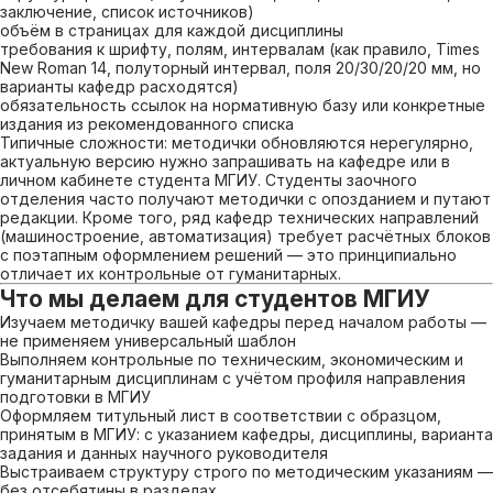
заключение, список источников)
объём в страницах для каждой дисциплины
требования к шрифту, полям, интервалам (как правило, Times
New Roman 14, полуторный интервал, поля 20/30/20/20 мм, но
варианты кафедр расходятся)
обязательность ссылок на нормативную базу или конкретные
издания из рекомендованного списка
Типичные сложности: методички обновляются нерегулярно,
актуальную версию нужно запрашивать на кафедре или в
личном кабинете студента МГИУ. Студенты заочного
отделения часто получают методички с опозданием и путают
редакции. Кроме того, ряд кафедр технических направлений
(машиностроение, автоматизация) требует расчётных блоков
с поэтапным оформлением решений — это принципиально
отличает их контрольные от гуманитарных.
Что мы делаем для студентов МГИУ
Изучаем методичку вашей кафедры перед началом работы —
не применяем универсальный шаблон
Выполняем контрольные по техническим, экономическим и
гуманитарным дисциплинам с учётом профиля направления
подготовки в МГИУ
Оформляем титульный лист в соответствии с образцом,
принятым в МГИУ: с указанием кафедры, дисциплины, варианта
задания и данных научного руководителя
Выстраиваем структуру строго по методическим указаниям —
без отсебятины в разделах