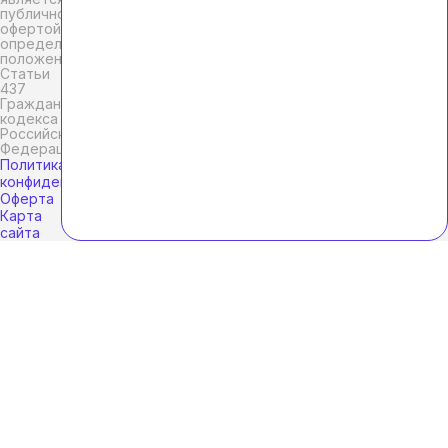
публичной
офертой,
определяемой
положениями
Статьи
437
Гражданского
кодекса
Российской
Федерации.
Политика
конфиденциальности
Оферта
Карта
сайта