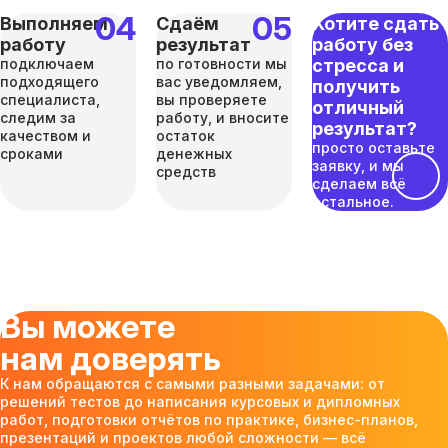
Выполняем
Сдаём
Хотите сдать
работу
результат
работу без
подключаем
по готовности мы
стресса и
подходящего
вас уведомляем,
получить
специалиста,
вы проверяете
отличный
следим за
работу, и вносите
результат?
качеством и
остаток
просто оставьте
сроками
денежных
заявку, и мы
средств
сделаем всё
остальное.
Вы можете
нам доверять
К нам обращаются с самыми разными задачами: от
решений тестов до написания курсовых и дипломных
работ, подготовки отчётов по практике, бизнес-планов,
презентаций и проектов любой сложности — всё