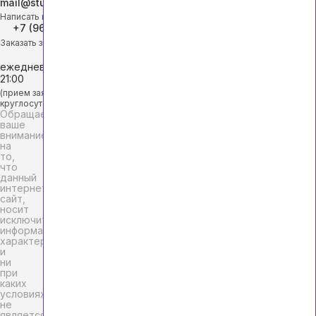
mail@studhelp-online.ru
Написать на почту
+7 (968) 453-29-88
Заказать звонок
ежедневно с 9:00 до
21:00
(прием заявок
круглосуточно)
Обращаем
ваше
внимание
на
то,
что
данный
интернет-
сайт,
носит
исключительно
информационный
характер
и
ни
при
каких
условиях
не
является