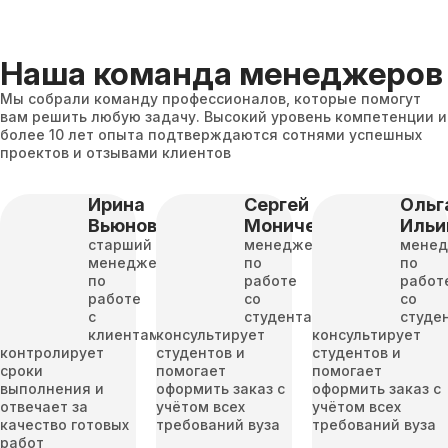
Наша команда менеджеров
Мы собрали команду профессионалов, которые помогут
вам решить любую задачу. Высокий уровень компетенции и
более 10 лет опыта подтверждаются сотнями успешных
проектов и отзывами клиентов
Ирина
Сергей
Ольг
Вьюнова
Моничев
Ильи
старший
менеджер
мене
менеджер
по
по
по
работе
работ
работе
со
со
с
студентами
студе
клиентами
консультирует
консультирует
контролирует
студентов и
студентов и
сроки
помогает
помогает
выполнения и
оформить заказ с
оформить заказ с
отвечает за
учётом всех
учётом всех
качество готовых
требований вуза
требований вуза
работ