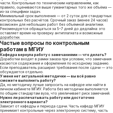
части. Контрольные по техническим направлениям, как
правило, оцениваются выше гуманитарных того же объёма —
из-за специфики задач.
Минимальный срок выполнения — от 2 суток для стандартных
контрольных без расчётов. Срочный заказ (менее 24 часов)
возможен для небольших работ без объёмной аналитики.
Рекомендуется обращаться за 5–7 дней до дедлайна: это
оставляет время на проверку антиплагиата и возможные
доработки.
Частые вопросы по контрольным
работам в МГИУ
Кафедра вернула работу с замечаниями — что делать?
Доработки входят в рамки заказа при условии, что замечания
касаются содержания и оформления по исходному заданию.
Если преподаватель расширил требования после сдачи — это
обсуждается отдельно.
У меня нет актуальной методички — вы всё равно
сможете выполнить работу?
Да, но методичку лучше запросить на кафедре или найти в
личном кабинете МГИУ. Работа без методички выполняется
по общим стандартам вуза, что увеличивает риск замечаний.
Нужно ли распечатывать работу или достаточно
электронного варианта?
Зависит от кафедры и периода сдачи. Часть кафедр МГИУ
принимает контрольные через электронную систему, часть