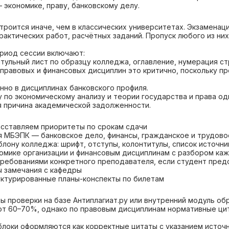
экономике, праву, банковскому делу.
роится иначе, чем в классических университетах. Экзаменац
актических работ, расчётных заданий. Пропуск любого из ни
риод сессии включают:
тульный лист по образцу колледжа, оглавление, нумерация ст
 правовых и финансовых дисциплин это критично, поскольку 
нно в дисциплинах банковского профиля.
по экономическому анализу и теории государства и права од
я причина академической задолженности.
асставляем приоритеты по срокам сдачи
я МБЭПК — банковское дело, финансы, гражданское и трудово
ону колледжа: шрифт, отступы, колонтитулы, список источни
номике организации и финансовым дисциплинам с разбором ка
требованиями конкретного преподавателя, если студент пред
 замечания с кафедры
уктурированные планы-конспекты по билетам
 проверки на базе Антиплагиат.ру или внутренний модуль об
от 60–70%, однако по правовым дисциплинам нормативные ци
локи оформляются как корректные цитаты с указанием источн