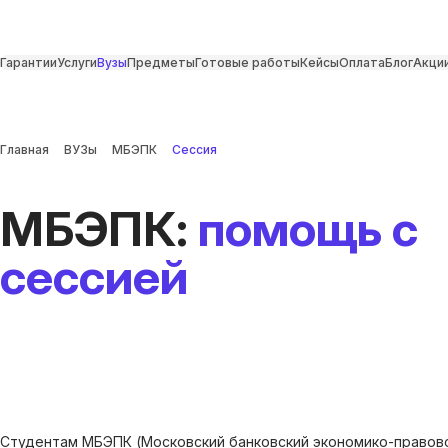
Гарантии
Услуги
Вузы
Предметы
Готовые работы
Кейсы
Оплата
Блог
Акци
Главная
ВУЗы
МБЭПК
Сессия
МБЭПК:
помощь с
сессией
Студентам МБЭПК (Московский банковский экономико-правово