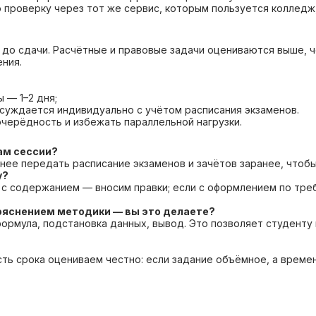
проверку через тот же сервис, которым пользуется колледж,
и до сдачи. Расчётные и правовые задачи оцениваются выше,
ния.
 — 1–2 дня;
суждается индивидуально с учётом расписания экзаменов.
черёдность и избежать параллельной нагрузки.
ам сессии?
нее передать расписание экзаменов и зачётов заранее, чтобы
у?
ы с содержанием — вносим правки; если с оформлением по т
пояснением методики — вы это делаете?
ормула, подстановка данных, вывод. Это позволяет студенту
ь срока оцениваем честно: если задание объёмное, а времен