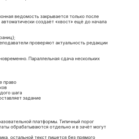
ионная ведомость закрывается только после
х автоматически создаёт «хвост» ещё до начала
раниц);
преподаватели проверяют актуальность редакции
новременно. Параллельная сдача нескольких
е право
ков
ждого шага
оставляет задание
разовательной платформы. Типичный порог
таты обрабатываются отдельно и в зачёт могут
ика, остальной текст пишется без прямого