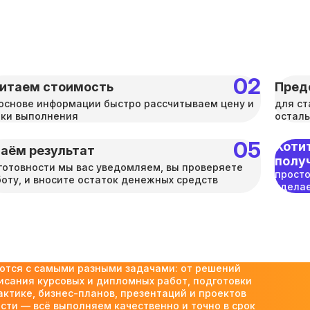
итаем стоимость
Пред
основе информации быстро рассчитываем цену и
для ст
оки выполнения
осталь
Хотит
аём результат
полу
готовности мы вас уведомляем, вы проверяете
просто
оту, и вносите остаток денежных средств
сделае
ются с самыми разными задачами: от решений
исания курсовых и дипломных работ, подготовки
актике, бизнес-планов, презентаций и проектов
ти — всё выполняем качественно и точно в срок