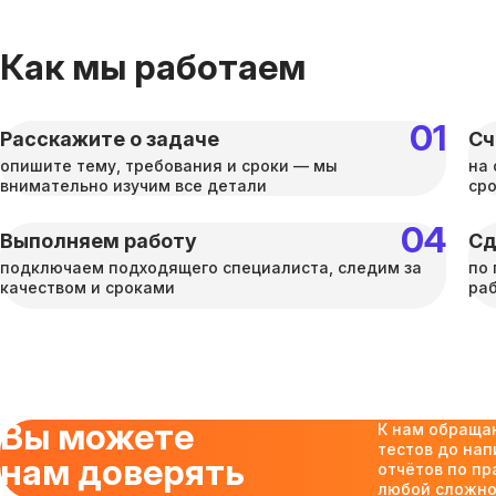
Как мы работаем
Расскажите о задаче
Сч
опишите тему, требования и сроки — мы
на 
внимательно изучим все детали
ср
Выполняем работу
Сд
подключаем подходящего специалиста, следим за
по 
качеством и сроками
раб
Вы можете
К нам обраща
тестов до нап
нам доверять
отчётов по пр
любой сложнос