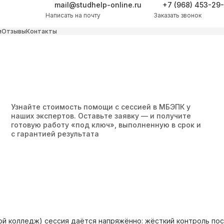
mail@studhelp-online.ru
+7 (968) 453-29
Написать на почту
Заказать звонок
и
Отзывы
Контакты
Узнайте стоимость помощи с сессией в МБЭПК у
наших экспертов. Оставьте заявку — и получите
готовую работу «под ключ», выполненную в срок и
с гарантией результата
й колледж) сессия даётся напряжённо: жёсткий контроль пос