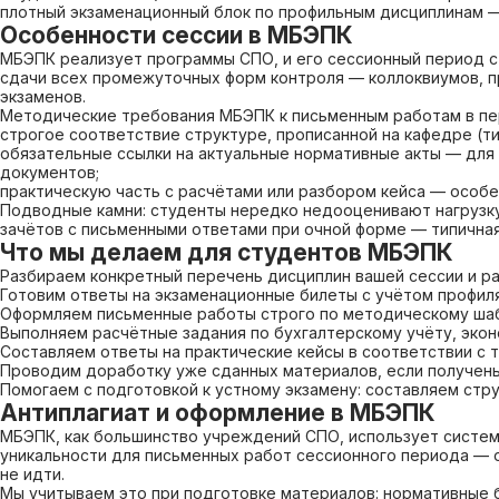
плотный экзаменационный блок по профильным дисциплинам — 
Особенности сессии в МБЭПК
МБЭПК реализует программы СПО, и его сессионный период ст
сдачи всех промежуточных форм контроля — коллоквиумов, пр
экзаменов.
Методические требования МБЭПК к письменным работам в пе
строгое соответствие структуре, прописанной на кафедре (ти
обязательные ссылки на актуальные нормативные акты — для
документов;
практическую часть с расчётами или разбором кейса — особе
Подводные камни: студенты нередко недооценивают нагрузку 
зачётов с письменными ответами при очной форме — типична
Что мы делаем для студентов МБЭПК
Разбираем конкретный перечень дисциплин вашей сессии и р
Готовим ответы на экзаменационные билеты с учётом профил
Оформляем письменные работы строго по методическому шабл
Выполняем расчётные задания по бухгалтерскому учёту, эко
Составляем ответы на практические кейсы в соответствии с 
Проводим доработку уже сданных материалов, если получены
Помогаем с подготовкой к устному экзамену: составляем стр
Антиплагиат и оформление в МБЭПК
МБЭПК, как большинство учреждений СПО, использует системы
уникальности для письменных работ сессионного периода — 
не идти.
Мы учитываем это при подготовке материалов: нормативные б