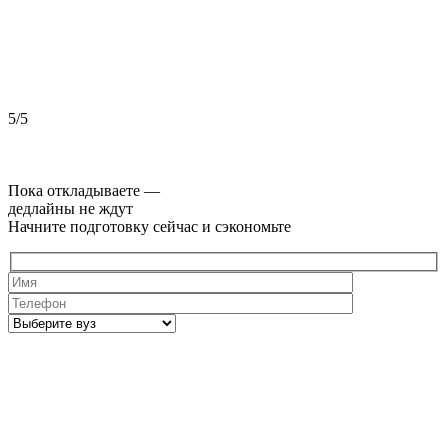
5/5
5
Пока откладываете —
дедлайны не ждут
Начните подготовку сейчас и сэкономьте