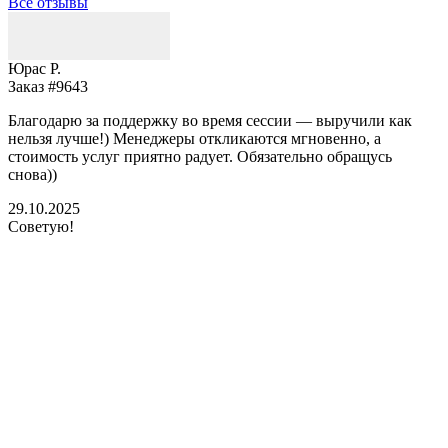
Все отзывы
Юрас Р.
Заказ #9643
З
Благодарю за поддержку во время сессии — выручили как
В
нельзя лучше!) Менеджеры откликаются мгновенно, а
у
стоимость услуг приятно радует. Обязательно обращусь
м
снова))
К
б
29.10.2025
Советую!
2