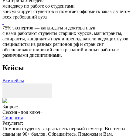
Екатерина Лебедева
менеджер по работе со студентами
консультирует студентов и помогает оформить заказ с учётом
всех требований вуза
75% экспертов — кандидаты и доктора наук
с нами работают студенты старших курсов, магистранты,
аспиранты, кандидаты наук и преподаватели ведущих вузов.
специалисты из разных регионов рф и стран снг
обеспечивают широкий спектр знаний и опыт работы с
различными дисциплинами.
Кейсы
Все кейсы
Запрос:
З
Сессия «под ключ»
Синергия
Результат:
Р
Помогли студенту закрыть весь первый семестр. Все тесты
П
сданы на 90+ баллов. Обращайтесь. Поможем и Вам.
С