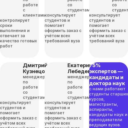
работе
со
со
с
студентами
студен
клиентами
консультирует
консультирует
контролирует
студентов и
студентов и
сроки
помогает
помогает
выполнения и
оформить заказ с
оформить заказ с
отвечает за
учётом всех
учётом всех
качество готовых
требований вуза
требований вуза
работ
Дмитрий
Екатерина
75%
Кузнецов
Лебедева
экспертов —
менеджер
менеджер
кандидаты и
по
по
доктора наук
работе
работе
с нами работают
со
со
студенты старших
студентами
студентами
курсов,
консультирует
консультирует
магистранты,
студентов и
студентов и
аспиранты,
помогает
помогает
кандидаты наук и
оформить заказ с
оформить заказ с
преподаватели
учётом всех
учётом всех
ведущих вузов.