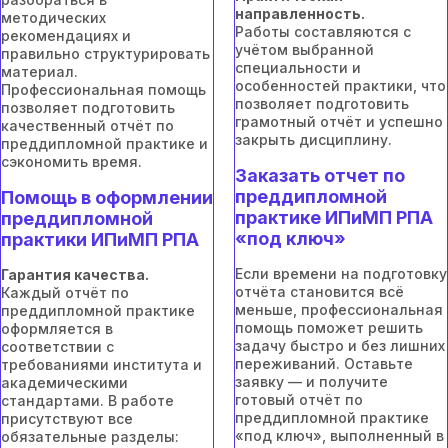
направленность.
методических
Работы составляются с
рекомендациях и
учётом выбранной
правильно структурировать
специальности и
материал.
особенностей практики, что
Профессиональная помощь
позволяет подготовить
позволяет подготовить
грамотный отчёт и успешно
качественный отчёт по
закрыть дисциплину.
преддипломной практике и
сэкономить время.
Заказать отчет по
преддипломной
Помощь в оформлении
практике ИПиМП РПА
преддипломной
«под ключ»
практики ИПиМП РПА
Если времени на подготовку
Гарантия качества.
отчёта становится всё
Каждый отчёт по
меньше, профессиональная
преддипломной практике
помощь поможет решить
оформляется в
задачу быстро и без лишних
соответствии с
переживаний. Оставьте
требованиями института и
заявку — и получите
академическими
готовый отчёт по
стандартами. В работе
преддипломной практике
присутствуют все
«под ключ», выполненный в
обязательные разделы: