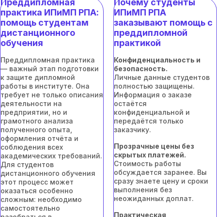
Преддипломная
Почему студенты
практика ИПиМП РПА:
ИПиМП РПА
помощь студентам
заказывают помощь с
дистанционного
преддипломной
обучения
практикой
Преддипломная практика
Конфиденциальность и
— важный этап подготовки
безопасность.
к защите дипломной
Личные данные студентов
работы в институте. Она
полностью защищены.
требует не только описания
Информация о заказе
деятельности на
остаётся
предприятии, но и
конфиденциальной и
грамотного анализа
передаётся только
полученного опыта,
заказчику.
оформления отчёта и
Прозрачные цены без
соблюдения всех
скрытых платежей.
академических требований.
Стоимость работы
Для студентов
обсуждается заранее. Вы
дистанционного обучения
сразу знаете цену и сроки
этот процесс может
выполнения без
оказаться особенно
неожиданных доплат.
сложным: необходимо
самостоятельно
Практическая
разобраться в