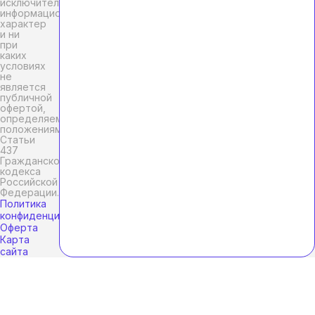
исключительно
информационный
характер
и ни
при
каких
условиях
не
является
публичной
офертой,
определяемой
положениями
Статьи
437
Гражданского
кодекса
Российской
Федерации.
Политика
конфиденциальности
Оферта
Карта
сайта