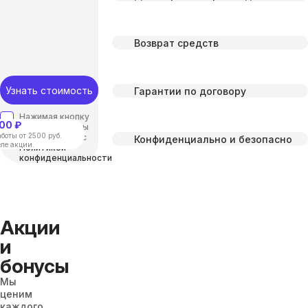
Возврат средств
Узнать стоимость
Гарантии по договору
Нажимая кнопку
00 ₽
“отправить”, вы
боты от 2500 руб.
соглашаетесь с
Конфиденциально и безопасно
еле акции.
Политикой
конфиденциальности
Акции
и
бонусы
Мы
ценим
каждого