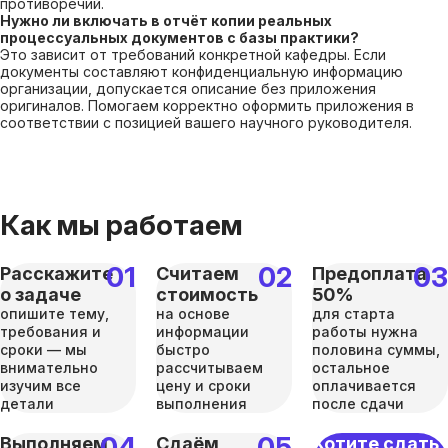
противоречий.
Нужно ли включать в отчёт копии реальных
процессуальных документов с базы практики?
Это зависит от требований конкретной кафедры. Если
документы составляют конфиденциальную информацию
организации, допускается описание без приложения
оригиналов. Помогаем корректно оформить приложения в
соответствии с позицией вашего научного руководителя.
Как мы работаем
Расскажите
Считаем
Предоплата
о задаче
стоимость
50%
опишите тему,
на основе
для старта
требования и
информации
работы нужна
сроки — мы
быстро
половина суммы,
внимательно
рассчитываем
остальное
изучим все
цену и сроки
оплачивается
детали
выполнения
после сдачи
Выполняем
Сдаём
Хотите сдать