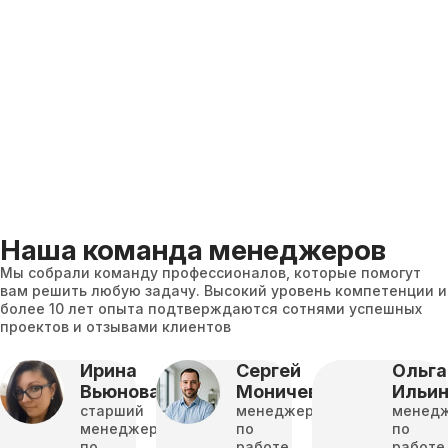
Наша команда менеджеров
Мы собрали команду профессионалов, которые помогут
вам решить любую задачу. Высокий уровень компетенции и
более 10 лет опыта подтверждаются сотнями успешных
проектов и отзывами клиентов
Ирина
Сергей
Ольга
Вьюнова
Моничев
Ильи
старший
менеджер
менед
менеджер
по
по
по
работе
работе