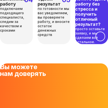
работу
результат
работу без
подключаем
по готовности мы
стресса и
подходящего
вас уведомляем,
получить
специалиста,
вы проверяете
отличный
следим за
работу, и вносите
результат?
качеством и
остаток
просто оставьте
сроками
денежных
заявку, и мы
средств
сделаем всё
остальное.
Вы можете
нам доверять