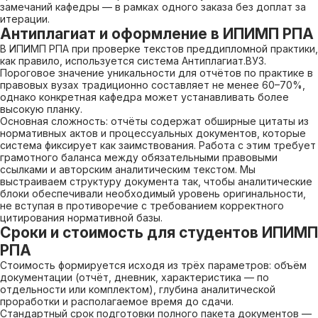
замечаний кафедры — в рамках одного заказа без доплат за
итерации.
Антиплагиат и оформление в ИПИМП РПА
В ИПИМП РПА при проверке текстов преддипломной практики,
как правило, используется система Антиплагиат.ВУЗ.
Пороговое значение уникальности для отчётов по практике в
правовых вузах традиционно составляет не менее 60–70%,
однако конкретная кафедра может устанавливать более
высокую планку.
Основная сложность: отчёты содержат обширные цитаты из
нормативных актов и процессуальных документов, которые
система фиксирует как заимствования. Работа с этим требует
грамотного баланса между обязательными правовыми
ссылками и авторским аналитическим текстом. Мы
выстраиваем структуру документа так, чтобы аналитические
блоки обеспечивали необходимый уровень оригинальности,
не вступая в противоречие с требованием корректного
цитирования нормативной базы.
Сроки и стоимость для студентов ИПИМП
РПА
Стоимость формируется исходя из трёх параметров: объём
документации (отчёт, дневник, характеристика — по
отдельности или комплектом), глубина аналитической
проработки и располагаемое время до сдачи.
Стандартный срок подготовки полного пакета документов —