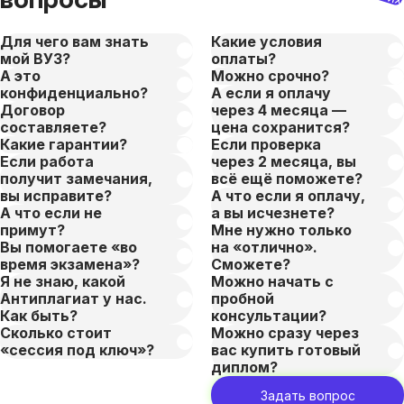
Для чего вам знать
Какие условия
мой ВУЗ?
оплаты?
А это
Можно срочно?
конфиденциально?
А если я оплачу
Договор
через 4 месяца —
составляете?
цена сохранится?
Какие гарантии?
Если проверка
Если работа
через 2 месяца, вы
получит замечания,
всё ещё поможете?
вы исправите?
А что если я оплачу,
А что если не
а вы исчезнете?
примут?
Мне нужно только
Вы помогаете «во
на «отлично».
время экзамена»?
Сможете?
Я не знаю, какой
Можно начать с
Антиплагиат у нас.
пробной
Как быть?
консультации?
Сколько стоит
Можно сразу через
«сессия под ключ»?
вас купить готовый
диплом?
Задать вопрос