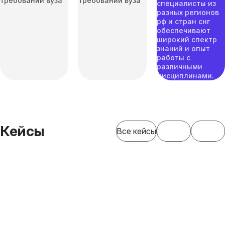
требований вуза
требований вуза
специалисты из
разных регионов
рф и стран снг
обеспечивают
широкий спектр
знаний и опыт
работы с
различными
дисциплинами.
Кейсы
Все кейсы