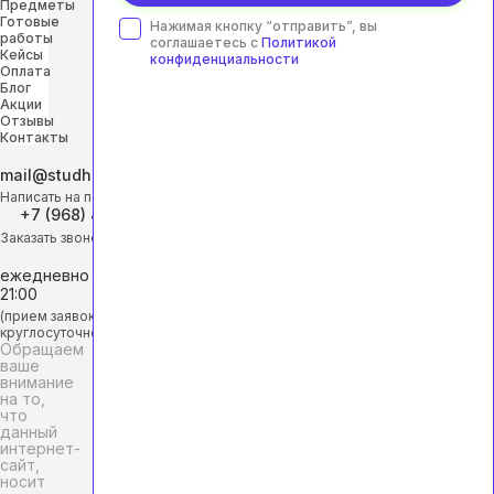
Предметы
Готовые
Нажимая кнопку “отправить”, вы
работы
соглашаетесь с
Политикой
Кейсы
конфиденциальности
Оплата
Блог
Акции
Отзывы
Контакты
mail@studhelp-online.ru
Написать на почту
+7 (968) 453-29-88
Заказать звонок
ежедневно с 9:00 до
21:00
(прием заявок
круглосуточно)
Обращаем
ваше
внимание
на то,
что
данный
интернет-
сайт,
носит