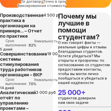
По договору
Точно в срок
Фиксированная стоимость
Почему мы
Производственная
4 500 руб
практика в
лучшие в
организации на
помощи
примере... – Отчет
студентам?
по практике
Срок
Уникальность:
О нас говорят факты —
выполнения
82%
реальные цифры и отзывы
5 дней
благодарных студентов.
Совершенствование
18 000 руб
Хотите убедиться? Мы
системы
открыты и прозрачны: по
стимулирования
согласованию со студентом
труда работников
предоставим контакты,
чтобы вы могли лично
организации – ВКР
пообщаться и убедиться в
Срок
Уникальность:
нашей надёжности
выполнения
70%
14 дней
25 000+
Аналитический
3 000 руб
отчёт по
студентов доверили
управлению
нам свои задачи
проектами –