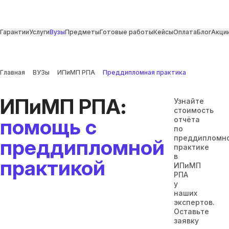
Гарантии
Услуги
Вузы
Предметы
Готовые работы
Кейсы
Оплата
Блог
Акци
Главная
ВУЗы
ИПиМП РПА
Преддипломная практика
ИПиМП РПА:
Узнайте
стоимость
помощь с
отчёта
по
преддипломн
преддипломной
практике
в
практикой
ИПиМП
РПА
у
наших
экспертов.
Оставьте
заявку