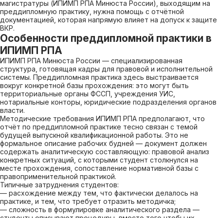
магистратуры (ИПИМП РПА Минюста России), выходящим на
преддипломную практику, нужна помощь с отчётной
документацией, которая напрямую влияет на допуск к защите
ВКР.
Особенности преддипломной практики в
ИПИМП РПА
ИПИМП РПА Минюста России — специализированная
структура, готовящая кадры для правовой и исполнительной
системы. Преддипломная практика здесь выстраивается
вокруг конкретной базы прохождения: это могут быть
территориальные органы ФССП, учреждения УИС,
нотариальные конторы, юридические подразделения органов
власти.
Методические требования ИПИМП РПА предполагают, что
отчёт по преддипломной практике тесно связан с темой
будущей выпускной квалификационной работы. Это не
формальное описание рабочих будней — документ должен
содержать аналитическую составляющую: правовой анализ
конкретных ситуаций, с которыми студент столкнулся на
месте прохождения, сопоставление нормативной базы с
правоприменительной практикой.
Типичные затруднения студентов:
— расхождение между тем, что фактически делалось на
практике, и тем, что требует отразить методичка;
— сложность в формулировке аналитического раздела —
студенты описывают процедуры, вместо того чтобы их