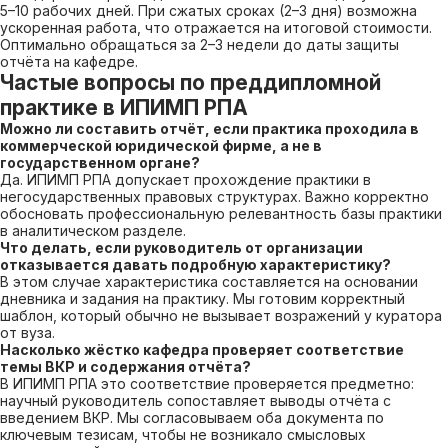
5–10 рабочих дней. При сжатых сроках (2–3 дня) возможна
ускоренная работа, что отражается на итоговой стоимости.
Оптимально обращаться за 2–3 недели до даты защиты
отчёта на кафедре.
Частые вопросы по преддипломной
практике в ИПИМП РПА
Можно ли составить отчёт, если практика проходила в
коммерческой юридической фирме, а не в
государственном органе?
Да. ИПИМП РПА допускает прохождение практики в
негосударственных правовых структурах. Важно корректно
обосновать профессиональную релевантность базы практики
в аналитическом разделе.
Что делать, если руководитель от организации
отказывается давать подробную характеристику?
В этом случае характеристика составляется на основании
дневника и задания на практику. Мы готовим корректный
шаблон, который обычно не вызывает возражений у куратора
от вуза.
Насколько жёстко кафедра проверяет соответствие
темы ВКР и содержания отчёта?
В ИПИМП РПА это соответствие проверяется предметно:
научный руководитель сопоставляет выводы отчёта с
введением ВКР. Мы согласовываем оба документа по
ключевым тезисам, чтобы не возникало смысловых