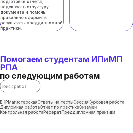
подготовке отчёта,
подсказать структуру
документа и помочь
правильно оформить
результаты преддипломной
практики.
Помогаем студентам ИПиМП
РПА
по следующим работам
ВКР
Магистерская
Ответы на тесты
Сессия
Курсовая работа
Дипломная работа
Отчет по практике
Экзамен
Контрольная работа
Реферат
Преддипломная практика