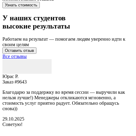
Узнать стоимость
У наших студентов
высокие результаты
Работаем на результат — помогаем людям уверенно идти к
своим целям
Оставить отзыв
Все отзывы
Юрас Р.
Заказ #9643
З
Благодарю за поддержку во время сессии — выручили как
В
нельзя лучше!) Менеджеры откликаются мгновенно, а
у
стоимость услуг приятно радует. Обязательно обращусь
м
снова))
К
б
29.10.2025
Советую!
2