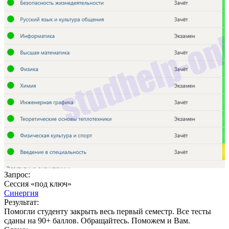
Р
П
С
С
3
Запрос:
Сессия «под ключ»
Синергия
Результат:
Помогли студенту закрыть весь первый семестр. Все тесты
сданы на 90+ баллов. Обращайтесь. Поможем и Вам.