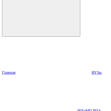
Главная
ВУЗы
ИПиМП РПА