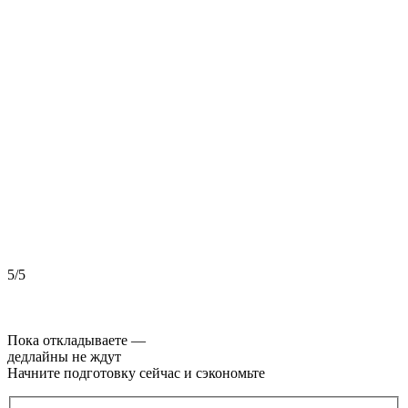
5/5
5
Пока откладываете —
дедлайны не ждут
Начните подготовку сейчас и сэкономьте