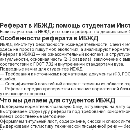
Реферат в ИБЖД: помощь студентам Инс
Если вы учитесь в ИБЖД и готовите реферат по дисциплинам 
Особенности реферата в ИБЖД
ИБЖД (Институт безопасности жизнедеятельности, Санкт-Пет
здесь не просто пишут «об экологии», а анализируют нормат
Реферат в ИБЖД — не ознакомительный конспект, а структури
актуальности, основная часть (2–3 раздела), заключение с в
соответствии с ГОСТ 7.32 и внутренними стандартами вуза.
Подводные камни для студентов ИБЖД:
— Требования к источникам: нормативные документы (ФЗ, ГО
ошибка.
— Специфический понятийный аппарат: термины из области ох
— Реферат нередко проверяется на знание нормативной баз
уточняющие вопросы.
Что мы делаем для студентов ИБЖД
Подбираем нормативно-правовую базу, актуальную на дату с
Выстраиваем структуру реферата под требования конкретной 
имеют собственные методички.
Оформляем титульный лист, содержание, сноски и список лит
Выдерживаем стилистику технической письменной речи — без