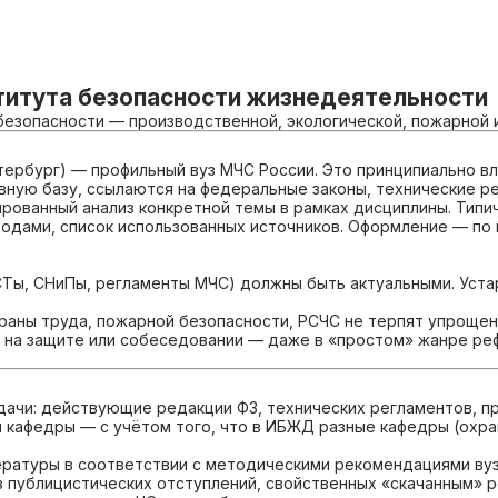
титута безопасности жизнедеятельности
безопасности — производственной, экологической, пожарной и
ербург) — профильный вуз МЧС России. Это принципиально вл
ивную базу, ссылаются на федеральные законы, технические р
рованный анализ конкретной темы в рамках дисциплины. Типи
ыводами, список использованных источников. Оформление — по 
СТы, СНиПы, регламенты МЧС) должны быть актуальными. Уст
раны труда, пожарной безопасности, РСЧС не терпят упрощени
ы на защите или собеседовании — даже в «простом» жанре р
дачи: действующие редакции ФЗ, технических регламентов, п
кафедры — с учётом того, что в ИБЖД разные кафедры (охран
ературы в соответствии с методическими рекомендациями вуз
 публицистических отступлений, свойственных «скачанным» 