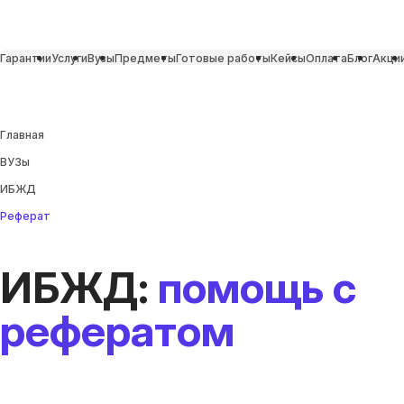
Гарантии
Услуги
Вузы
Предметы
Готовые работы
Кейсы
Оплата
Блог
Акци
Главная
ВУЗы
ИБЖД
Реферат
ИБЖД:
помощь с
рефератом