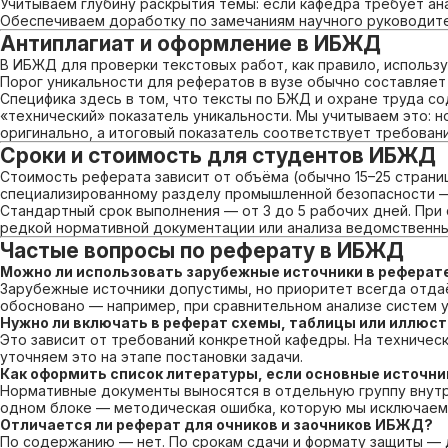
Учитываем глубину раскрытия темы: если кафедра требует ан
Обеспечиваем доработку по замечаниям научного руководител
Антиплагиат и оформление в ИБЖД
В ИБЖД для проверки текстовых работ, как правило, использу
Порог уникальности для рефератов в вузе обычно составляет
Специфика здесь в том, что тексты по БЖД и охране труда 
«технический» показатель уникальности. Мы учитываем это: 
оригинально, а итоговый показатель соответствует требован
Сроки и стоимость для студентов ИБЖД
Стоимость реферата зависит от объёма (обычно 15–25 страниц
специализированному разделу промышленной безопасности —
Стандартный срок выполнения — от 3 до 5 рабочих дней. При
редкой нормативной документации или анализа ведомственны
Частые вопросы по реферату в ИБЖД
Можно ли использовать зарубежные источники в рефера
Зарубежные источники допустимы, но приоритет всегда отда
обосновано — например, при сравнительном анализе систем у
Нужно ли включать в реферат схемы, таблицы или иллюс
Это зависит от требований конкретной кафедры. На техниче
уточняем это на этапе постановки задачи.
Как оформить список литературы, если основные источн
Нормативные документы выносятся в отдельную группу внутри
одном блоке — методическая ошибка, которую мы исключаем
Отличается ли реферат для очников и заочников ИБЖД?
По содержанию — нет. По срокам сдачи и формату защиты — д