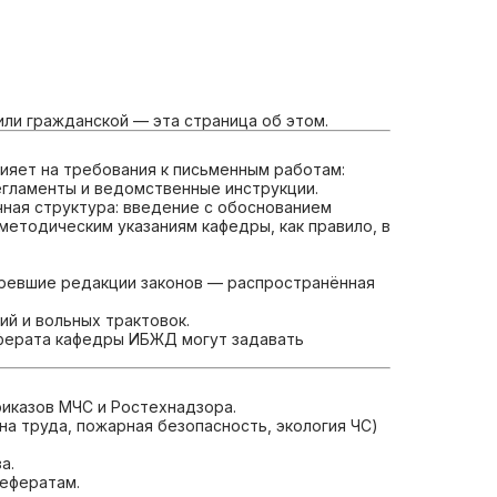
ли гражданской — эта страница об этом.
ияет на требования к письменным работам:
егламенты и ведомственные инструкции.
чная структура: введение с обоснованием
методическим указаниям кафедры, как правило, в
аревшие редакции законов — распространённая
й и вольных трактовок.
еферата кафедры ИБЖД могут задавать
риказов МЧС и Ростехнадзора.
а труда, пожарная безопасность, экология ЧС)
а.
рефератам.