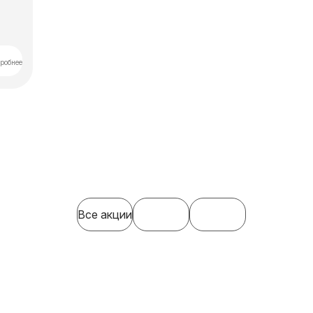
робнее
Все акции