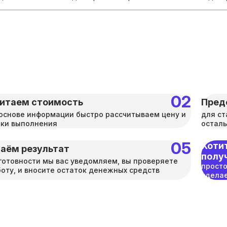
итаем стоимость
Пред
основе информации быстро рассчитываем цену и
для ст
оки выполнения
осталь
Хотит
аём результат
полу
готовности мы вас уведомляем, вы проверяете
просто
оту, и вносите остаток денежных средств
сделае