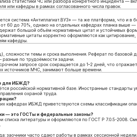
ализа статистики ЧС или разбора конкретного инцидента — вк
я или кафедры в рамках согласованного числа правок.
ется система «Антиплагиат.ВУЗ» — та же платформа, что и в 
 от 60 до 70%, однако на отдельных кафедрах планка выше —
содержат большой объём нормативных цитат и устойчивых фор
нормативные цитаты корректно оформляются как цитирование,
иям кафедры.
), сложности темы и срока выполнения. Реферат по базовой д
 разные по трудоёмкости задачи.
 срочном запросе срок сокращается до 1–2 дней, что отражае
х источников МЧС, занимают больше времени.
те для ИБЖД?
ётся российской нормативной базе. Иностранные стандарты у
правления охраной труда.
трации?
ских кафедрах ИБЖД приветствуются схемы классификации опа
ики — это ГОСТы и федеральные законы?
 списка литературы и оформляются по ГОСТ Р 7.0.5-2008. Сме
.
а: заочники часто сдают работы в рамках сессионной недели