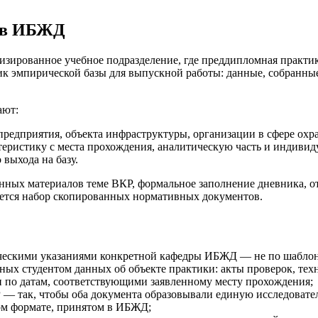
и в ИБЖД
зированное учебное подразделение, где преддипломная практик
ник эмпирической базы для выпускной работы: данные, собранн
ают:
предприятия, объекта инфраструктуры, организации в сфере охр
еристику с места прохождения, аналитическую часть и индивиду
выхода на базу.
ных материалов теме ВКР, формальное заполнение дневника, от
яется набор скопированных нормативных документов.
дическими указаниями конкретной кафедры ИБЖД — не по шаблон
ных студентом данных об объекте практики: акты проверок, тех
 по датам, соответствующими заявленному месту прохождения;
Р — так, чтобы оба документа образовывали единую исследоват
ом формате, принятом в ИБЖД;