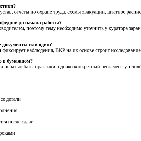
актики?
устав, отчёты по охране труда, схемы эвакуации, штатное распи
афедрой до начала работы?
одителем, поэтому тему необходимо уточнить у куратора заран
е документы или один?
и фиксирует наблюдения, ВКР на их основе строит исследование
о в бумажном?
 и печатью базы практики, однако конкретный регламент уточня
се детали
полнения
тся после сдачи
сроками