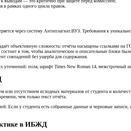
 к выводам — это критично при защите перед комиссией;
я в рамках одного цикла правок.
ряется через систему Антиплагиат.ВУЗ. Требования к уникальн
оздаёт объективную сложность: отчёты насыщены ссылками на 
а состоит в том, чтобы аналитические и описательные блоки бы
нт совпадений без ущерба для содержания.
 уточнений: поля, шрифт Times New Roman 14, межстрочный инте
Д
ем или отсутствием исходных материалов от студента и количе
емени, чем только текст отчёта.
й. Если у студента есть собранные данные и черновые записи, 
актике в ИБЖД