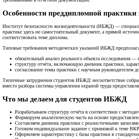
Особенности преддипломной практик
Институт безопасности жизнедеятельности (ИБЖД) — специали
практике здесь не самостоятельный документ, а прямой источ
соответствовать теме диплома.
Типовые требования методических указаний ИБЖД предполаг
обязательный анализ реального объекта исследования — 
структуру отчёта, включающую дневник практики, характ
согласование темы практики с научным руководителем до 
Типичные затруднения студентов ИБЖД: несоответствие собран
вместо разбора системы управления охраной труда предоставл
Что мы делаем для студентов ИБЖД
Разрабатываем структуру отчёта в соответствии с мето
Формируем аналитическую часть на основе предоставлен
Составляем дневник практики с реалистичными записями
Готовим индивидуальное задание с привязкой к теме ВК
Оформляем характеристику с базы практики в стандартн