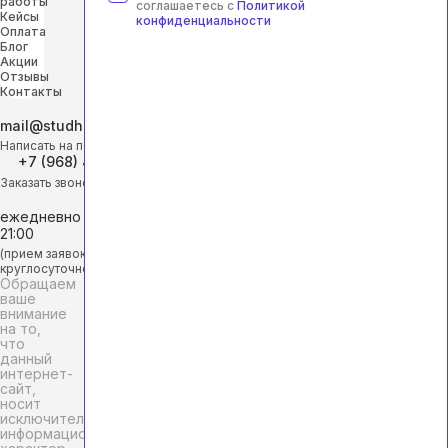
работы
соглашаетесь с
Политикой
Кейсы
конфиденциальности
Оплата
Блог
Акции
Отзывы
Контакты
mail@studhelp-online.ru
Написать на почту
+7 (968) 453-29-88
Заказать звонок
ежедневно с 9:00 до
21:00
(прием заявок
круглосуточно)
Обращаем
ваше
внимание
на то,
что
данный
интернет-
сайт,
носит
исключительно
информационный