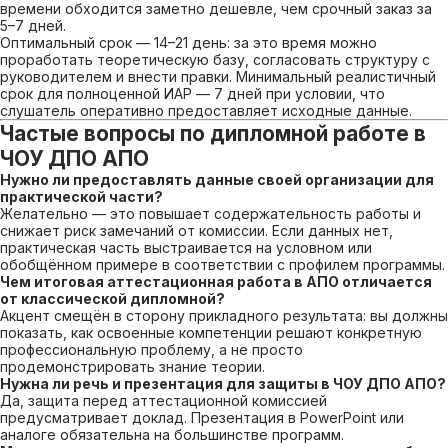
времени обходится заметно дешевле, чем срочный заказ за
5–7 дней.
Оптимальный срок — 14–21 день: за это время можно
проработать теоретическую базу, согласовать структуру с
руководителем и внести правки. Минимальный реалистичный
срок для полноценной ИАР — 7 дней при условии, что
слушатель оперативно предоставляет исходные данные.
Частые вопросы по дипломной работе в
ЧОУ ДПО АПО
Нужно ли предоставлять данные своей организации для
практической части?
Желательно — это повышает содержательность работы и
снижает риск замечаний от комиссии. Если данных нет,
практическая часть выстраивается на условном или
обобщённом примере в соответствии с профилем программы.
Чем итоговая аттестационная работа в АПО отличается
от классической дипломной?
Акцент смещён в сторону прикладного результата: вы должны
показать, как освоенные компетенции решают конкретную
профессиональную проблему, а не просто
продемонстрировать знание теории.
Нужна ли речь и презентация для защиты в ЧОУ ДПО АПО?
Да, защита перед аттестационной комиссией
предусматривает доклад. Презентация в PowerPoint или
аналоге обязательна на большинстве программ.