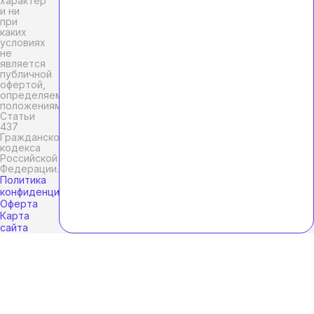
характер
и ни
при
каких
условиях
не
является
публичной
офертой,
определяемой
положениями
Статьи
437
Гражданского
кодекса
Российской
Федерации.
Политика
конфиденциальности
Оферта
Карта
сайта