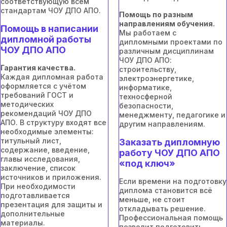
соответствующую всем
стандартам ЧОУ ДПО АПО.
Помощь по разным
направлениям обучения.
Помощь в написании
Мы работаем с
дипломной работы
дипломными проектами по
ЧОУ ДПО АПО
различным дисциплинам
ЧОУ ДПО АПО:
Гарантия качества.
строительству,
Каждая дипломная работа
электроэнергетике,
оформляется с учётом
информатике,
требований ГОСТ и
техносферной
методических
безопасности,
рекомендаций ЧОУ ДПО
менеджменту, педагогике и
АПО. В структуру входят все
другим направлениям.
необходимые элементы:
титульный лист,
Заказать дипломную
содержание, введение,
работу ЧОУ ДПО АПО
главы исследования,
«под ключ»
заключение, список
источников и приложения.
Если времени на подготовку
При необходимости
диплома становится всё
подготавливается
меньше, не стоит
презентация для защиты и
откладывать решение.
дополнительные
Профессиональная помощь
материалы.
позволит подготовить