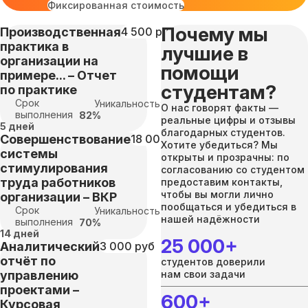
Фиксированная стоимость
Почему мы
Производственная
4 500 руб
практика в
лучшие в
организации на
помощи
примере... – Отчет
студентам?
по практике
Срок
Уникальность:
О нас говорят факты —
выполнения
82%
реальные цифры и отзывы
5 дней
благодарных студентов.
Совершенствование
18 000 руб
Хотите убедиться? Мы
системы
открыты и прозрачны: по
стимулирования
согласованию со студентом
труда работников
предоставим контакты,
чтобы вы могли лично
организации – ВКР
пообщаться и убедиться в
Срок
Уникальность:
нашей надёжности
выполнения
70%
14 дней
25 000+
Аналитический
3 000 руб
отчёт по
студентов доверили
управлению
нам свои задачи
проектами –
600+
Курсовая