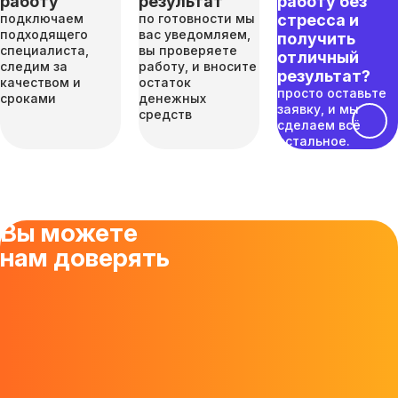
работу
результат
работу без
подключаем
по готовности мы
стресса и
подходящего
вас уведомляем,
получить
специалиста,
вы проверяете
отличный
следим за
работу, и вносите
результат?
качеством и
остаток
просто оставьте
сроками
денежных
заявку, и мы
средств
сделаем всё
остальное.
Вы можете
нам доверять