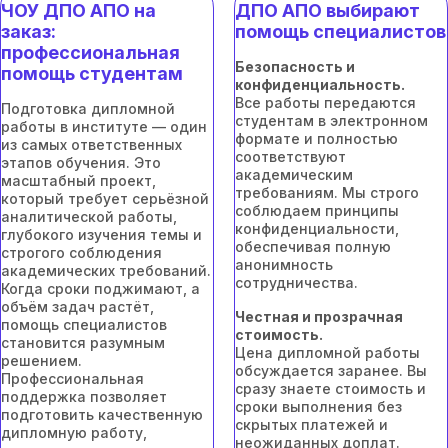
ЧОУ ДПО АПО на
ДПО АПО выбирают
заказ:
помощь специалистов
профессиональная
Безопасность и
помощь студентам
конфиденциальность.
Все работы передаются
Подготовка дипломной
студентам в электронном
работы в институте — один
формате и полностью
из самых ответственных
соответствуют
этапов обучения. Это
академическим
масштабный проект,
требованиям. Мы строго
который требует серьёзной
соблюдаем принципы
аналитической работы,
конфиденциальности,
глубокого изучения темы и
обеспечивая полную
строгого соблюдения
анонимность
академических требований.
сотрудничества.
Когда сроки поджимают, а
объём задач растёт,
Честная и прозрачная
помощь специалистов
стоимость.
становится разумным
Цена дипломной работы
решением.
обсуждается заранее. Вы
Профессиональная
сразу знаете стоимость и
поддержка позволяет
сроки выполнения без
подготовить качественную
скрытых платежей и
дипломную работу,
неожиданных доплат.