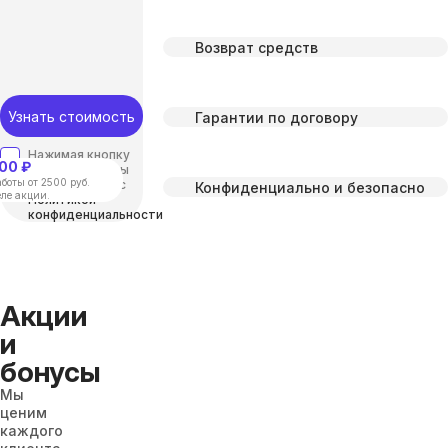
Возврат средств
Узнать стоимость
Гарантии по договору
Нажимая кнопку
00 ₽
“отправить”, вы
боты от 2500 руб.
соглашаетесь с
Конфиденциально и безопасно
еле акции.
Политикой
конфиденциальности
Акции
и
бонусы
Мы
ценим
каждого