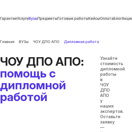
Гарантии
Услуги
Вузы
Предметы
Готовые работы
Кейсы
Оплата
Блог
Акци
Главная
ВУЗы
ЧОУ ДПО АПО
Дипломная работа
ЧОУ ДПО АПО:
Узнайте
стоимость
помощь с
дипломной
работы
в
дипломной
ЧОУ
ДПО
работой
АПО
у
наших
экспертов.
Оставьте
заявку
—