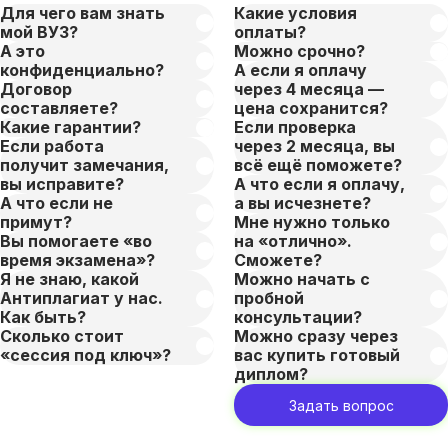
Для чего вам знать
Какие условия
мой ВУЗ?
оплаты?
А это
Можно срочно?
конфиденциально?
А если я оплачу
Договор
через 4 месяца —
составляете?
цена сохранится?
Какие гарантии?
Если проверка
Если работа
через 2 месяца, вы
получит замечания,
всё ещё поможете?
вы исправите?
А что если я оплачу,
А что если не
а вы исчезнете?
примут?
Мне нужно только
Вы помогаете «во
на «отлично».
время экзамена»?
Сможете?
Я не знаю, какой
Можно начать с
Антиплагиат у нас.
пробной
Как быть?
консультации?
Сколько стоит
Можно сразу через
«сессия под ключ»?
вас купить готовый
диплом?
Задать вопрос