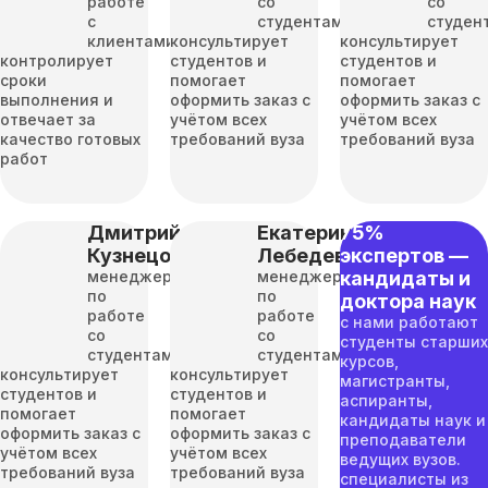
работе
со
со
с
студентами
студен
клиентами
консультирует
консультирует
контролирует
студентов и
студентов и
сроки
помогает
помогает
выполнения и
оформить заказ с
оформить заказ с
отвечает за
учётом всех
учётом всех
качество готовых
требований вуза
требований вуза
работ
Дмитрий
Екатерина
75%
Кузнецов
Лебедева
экспертов —
менеджер
менеджер
кандидаты и
по
по
доктора наук
работе
работе
с нами работают
со
со
студенты старших
студентами
студентами
курсов,
консультирует
консультирует
магистранты,
студентов и
студентов и
аспиранты,
помогает
помогает
кандидаты наук и
оформить заказ с
оформить заказ с
преподаватели
учётом всех
учётом всех
ведущих вузов.
требований вуза
требований вуза
специалисты из