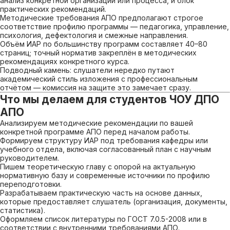
анализ конкретной организации или процесса, и блок
практических рекомендаций.
Методические требования АПО предполагают строгое
соответствие профилю программы — педагогика, управление,
психология, дефектология и смежные направления.
Объём ИАР по большинству программ составляет 40–80
страниц; точный норматив закреплён в методических
рекомендациях конкретного курса.
Подводный камень: слушатели нередко путают
академический стиль изложения с профессиональным
отчётом — комиссия на защите это замечает сразу.
Что мы делаем для студентов ЧОУ ДПО
АПО
Анализируем методические рекомендации по вашей
конкретной программе АПО перед началом работы.
Формируем структуру ИАР под требования кафедры или
учебного отдела, включая согласованный план с научным
руководителем.
Пишем теоретическую главу с опорой на актуальную
нормативную базу и современные источники по профилю
переподготовки.
Разрабатываем практическую часть на основе данных,
которые предоставляет слушатель (организация, документы,
статистика).
Оформляем список литературы по ГОСТ 7.0.5-2008 или в
соответствии с внутренними требованиями АПО.