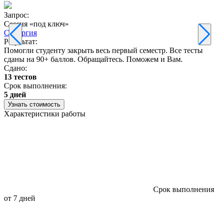
Запрос:
З
Сессия «под ключ»
Синергия
Результат:
Р
Помогли студенту закрыть весь первый семестр. Все тесты
П
сданы на 90+ баллов. Обращайтесь. Поможем и Вам.
С
Сдано:
13 тестов
С
Срок выполнения:
3
5 дней
Узнать стоимость
Характеристики работы
Срок выполнения
от 7 дней