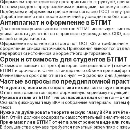
Оформляем характеристику предприятия по структуре, прин
Готовим раздел с предложениями и выводами, напрямую связ
Подбираем и оформляем приложения согласно ГОСТ и внутре
Дорабатываем отчёт после замечаний руководителя без допо
Антиплагиат и оформление в БТПИТ
Для проверки уникальности текстов БТПИТ использует систем
уникальности для отчётов о практике в учреждениях СПО, как
вашей специальности.
Оформление выполняется строго по ГОСТ 7.32 и требованиям 
оформление списка источников. Приложения выносятся отдель
переработки источников и корректного цитирования.
Сроки и стоимость для студентов БТПИТ
Стоимость зависит от трёх факторов: специальности (техниче
БТПИТ и срочности. Отчёт стандартного объёма при комфортн
Минимальный срок для отчёта с нуля — 3 рабочих дня. Дневни
Частые вопросы по преддипломной практ
Что делать, если место практики не соответствует спец
Отчёт выстраивается через формальную «привязку» функций п
Руководитель от БТПИТ не согласовал план отчёта — с че
Сначала фиксируем тему ВКР и собранные материалы, затем 
текст.
Нужно ли дублировать теоретическую главу ВКР в отчёте 
Нет. Отчёт должен содержать самостоятельный аналитический
Принимают ли в БТПИТ отчёт в электронном виде или тол
В большинстве случаев требуется печатный экземпляр с живы