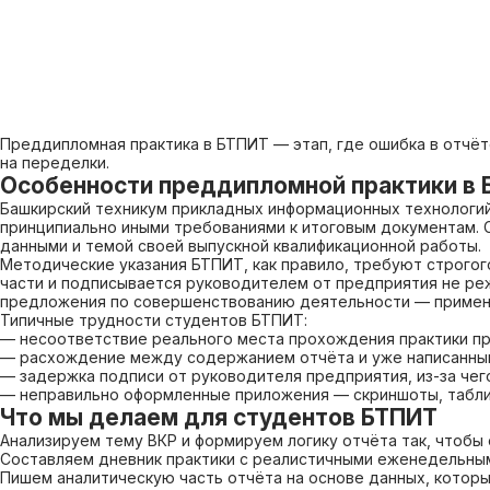
Преддипломная практика в БТПИТ — этап, где ошибка в отчёте
на переделки.
Особенности преддипломной практики в
Башкирский техникум прикладных информационных технологий
принципиально иными требованиями к итоговым документам. 
данными и темой своей выпускной квалификационной работы.
Методические указания БТПИТ, как правило, требуют строгог
части и подписывается руководителем от предприятия не реж
предложения по совершенствованию деятельности — примени
Типичные трудности студентов БТПИТ:
— несоответствие реального места прохождения практики п
— расхождение между содержанием отчёта и уже написанны
— задержка подписи от руководителя предприятия, из-за че
— неправильно оформленные приложения — скриншоты, табли
Что мы делаем для студентов БТПИТ
Анализируем тему ВКР и формируем логику отчёта так, чтоб
Составляем дневник практики с реалистичными еженедельны
Пишем аналитическую часть отчёта на основе данных, которы