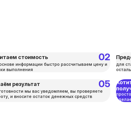
итаем стоимость
Пред
основе информации быстро рассчитываем цену и
для ст
оки выполнения
осталь
Хотит
аём результат
полу
готовности мы вас уведомляем, вы проверяете
просто
оту, и вносите остаток денежных средств
сделае