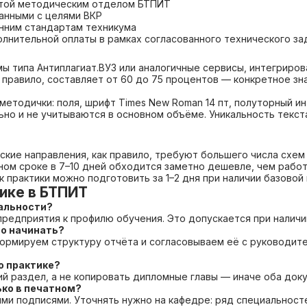
ятой методическим отделом БТПИТ
анными с целями ВКР
нним стандартам техникума
лнительной оплаты в рамках согласованного технического за
ы типа Антиплагиат.ВУЗ или аналогичные сервисы, интегриро
 правило, составляет от 60 до 75 процентов — конкретное зн
методички: поля, шрифт Times New Roman 14 пт, полуторный и
но и не учитываются в основном объёме. Уникальность текста
ские направления, как правило, требуют большего числа схем
ом сроке в 7–10 дней обходится заметно дешевле, чем работа
к практики можно подготовить за 1–2 дня при наличии базово
ике в БТПИТ
иальности?
редприятия к профилю обучения. Это допускается при наличи
го начинать?
формируем структуру отчёта и согласовываем её с руководит
о практике?
 раздел, а не копировать дипломные главы — иначе оба доку
ько в печатном?
ми подписями. Уточнять нужно на кафедре: ряд специальносте