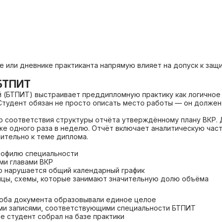
 или дневнике практиканта напрямую влияет на допуск к защи
 БТПИТ
 (БТПИТ) выстраивает преддипломную практику как логичное
Студент обязан не просто описать место работы — он долже
о соответствия структуры отчёта утверждённому плану ВКР. 
е одного раза в неделю. Отчёт включает аналитическую часть
тельно к теме диплома.
рофилю специальности
ми главами ВКР
го нарушается общий календарный график
цы, схемы, которые занимают значительную долю объёма
ы оба документа образовывали единое целое
ми записями, соответствующими специальности БТПИТ
е студент собрал на базе практики