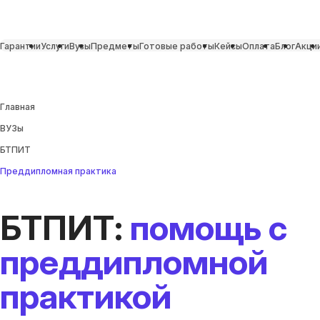
Гарантии
Услуги
Вузы
Предметы
Готовые работы
Кейсы
Оплата
Блог
Акци
Главная
ВУЗы
БТПИТ
Преддипломная практика
БТПИТ:
помощь с
преддипломной
практикой