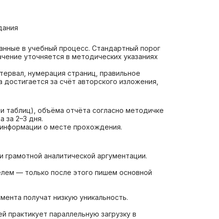
дания
ванные в учебный процесс. Стандартный порог
ачение уточняется в методических указаниях
нтервал, нумерация страниц, правильное
 достигается за счёт авторского изложения,
 и таблиц), объёма отчёта согласно методичке
 за 2–3 дня.
й информации о месте прохождения.
и грамотной аналитической аргументации.
елем — только после этого пишем основной
мента получат низкую уникальность.
й практикует параллельную загрузку в