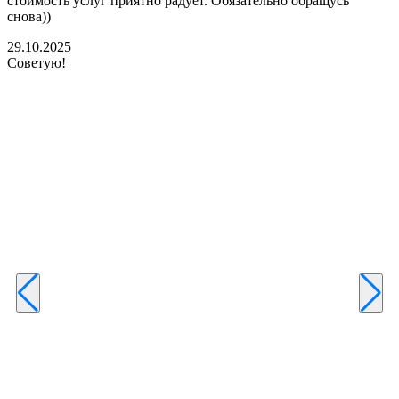
стоимость услуг приятно радует. Обязательно обращусь
м
снова))
К
б
29.10.2025
Советую!
2