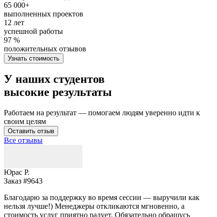
65 000+
выполненных проектов
12 лет
успешной работы
97 %
положительных отзывов
Узнать стоимость
У наших студентов
высокие результаты
Работаем на результат — помогаем людям уверенно идти к
своим целям
Оставить отзыв
Все отзывы
Юрас Р.
Заказ #9643
З
Благодарю за поддержку во время сессии — выручили как
В
нельзя лучше!) Менеджеры откликаются мгновенно, а
у
стоимость услуг приятно радует. Обязательно обращусь
м