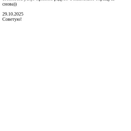
снова))
К
б
29.10.2025
Советую!
2