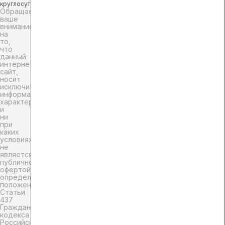
круглосуточно)
Обращаем
ваше
внимание
на
то,
что
данный
интернет-
сайт,
носит
исключительно
информационный
характер
и
ни
при
каких
условиях
не
является
публичной
офертой,
определяемой
положениями
Статьи
437
Гражданского
кодекса
Российской