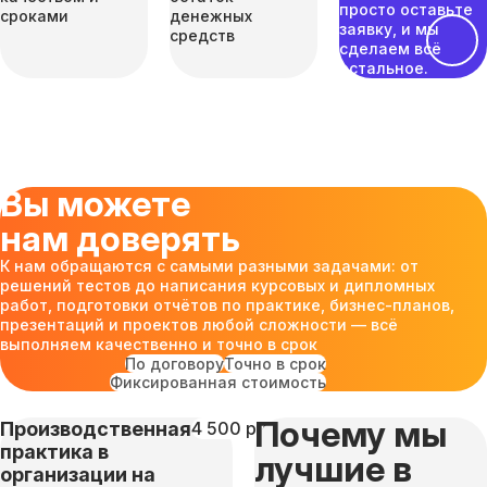
просто оставьте
сроками
денежных
заявку, и мы
средств
сделаем всё
остальное.
Вы можете
нам доверять
К нам обращаются с самыми разными задачами: от
решений тестов до написания курсовых и дипломных
работ, подготовки отчётов по практике, бизнес-планов,
презентаций и проектов любой сложности — всё
выполняем качественно и точно в срок
По договору
Точно в срок
Фиксированная стоимость
Почему мы
Производственная
4 500 руб
практика в
лучшие в
организации на