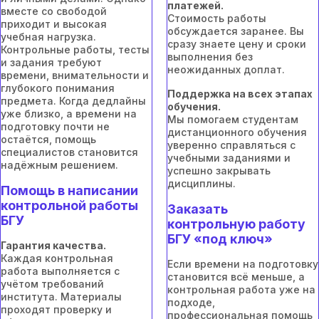
платежей.
вместе со свободой
Стоимость работы
приходит и высокая
обсуждается заранее. Вы
учебная нагрузка.
сразу знаете цену и сроки
Контрольные работы, тесты
выполнения без
и задания требуют
неожиданных доплат.
времени, внимательности и
глубокого понимания
Поддержка на всех этапах
предмета. Когда дедлайны
обучения.
уже близко, а времени на
Мы помогаем студентам
подготовку почти не
дистанционного обучения
остаётся, помощь
уверенно справляться с
специалистов становится
учебными заданиями и
надёжным решением.
успешно закрывать
дисциплины.
Помощь в написании
контрольной работы
Заказать
БГУ
контрольную работу
БГУ «под ключ»
Гарантия качества.
Каждая контрольная
Если времени на подготовку
работа выполняется с
становится всё меньше, а
учётом требований
контрольная работа уже на
института. Материалы
подходе,
проходят проверку и
профессиональная помощь