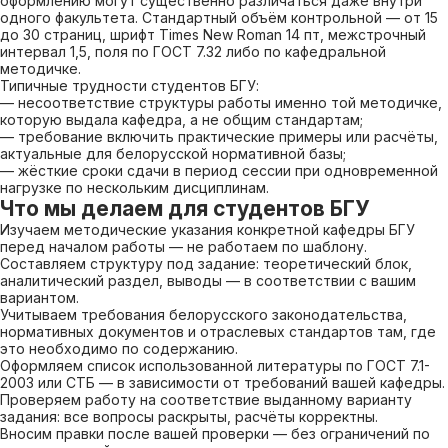
оформлению могут существенно различаться даже внутри
одного факультета. Стандартный объём контрольной — от 15
до 30 страниц, шрифт Times New Roman 14 пт, межстрочный
интервал 1,5, поля по ГОСТ 7.32 либо по кафедральной
методичке.
Типичные трудности студентов БГУ:
— несоответствие структуры работы именно той методичке,
которую выдала кафедра, а не общим стандартам;
— требование включить практические примеры или расчёты,
актуальные для белорусской нормативной базы;
— жёсткие сроки сдачи в период сессии при одновременной
нагрузке по нескольким дисциплинам.
Что мы делаем для студентов БГУ
Изучаем методические указания конкретной кафедры БГУ
перед началом работы — не работаем по шаблону.
Составляем структуру под задание: теоретический блок,
аналитический раздел, выводы — в соответствии с вашим
вариантом.
Учитываем требования белорусского законодательства,
нормативных документов и отраслевых стандартов там, где
это необходимо по содержанию.
Оформляем список использованной литературы по ГОСТ 7.1-
2003 или СТБ — в зависимости от требований вашей кафедры.
Проверяем работу на соответствие выданному варианту
задания: все вопросы раскрыты, расчёты корректны.
Вносим правки после вашей проверки — без ограничений по