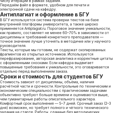
числу итераций в рамках задания.
Передаём файл в формате, удобном для печати и
электронной сдачи на кафедру.
Антиплагиат и оформление в БГУ
В БГУ используется система проверки текстов на базе
внутренней платформы университета, а также широко
применяется Antiplagiat.ru. Пороговое значение уникальности,
как правило, составляет не менее 60–70% в зависимости от
дисциплины и требований конкретного преподавателя —
точное значение лучше уточнять в методичке или у научного
руководителя.
Тексты, которые мы готовим, не содержат скопированных
фрагментов из открытых источников. Используются
перефразирование, авторская аналитика и корректные цитаты
с оформленными сносками. Если кафедра выдвигает
повышенные требования к уникальности, это оговаривается
отдельно перед выполнением заказа.
Сроки и стоимость для студентов БГУ
Стоимость зависит от дисциплины, объёма, наличия
расчётной части и срочности. Контрольные по техническим и
экономическим специальностям с практическими задачами
объективно требуют больше времени и оцениваются выше,
чем гуманитарные работы описательного характера.
Комфортный срок выполнения — 5–7 дней. Срочный заказ (2–3
дня) возможен, но требует полного и чёткого технического
задания на старте. Работы, сданные без методических