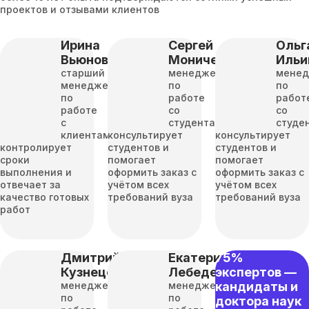
проектов и отзывами клиентов
Ирина
Сергей
Ольг
Вьюнова
Моничев
Ильи
старший
менеджер
мене
менеджер
по
по
по
работе
работ
работе
со
со
с
студентами
студе
клиентами
консультирует
консультирует
контролирует
студентов и
студентов и
сроки
помогает
помогает
выполнения и
оформить заказ с
оформить заказ с
отвечает за
учётом всех
учётом всех
качество готовых
требований вуза
требований вуза
работ
Дмитрий
Екатерина
75%
Кузнецов
Лебедева
экспертов —
менеджер
менеджер
кандидаты и
по
по
доктора наук