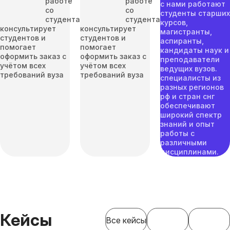
работе
работе
с нами работают
со
со
студенты старших
студентами
студентами
курсов,
консультирует
консультирует
магистранты,
студентов и
студентов и
аспиранты,
помогает
помогает
кандидаты наук и
оформить заказ с
оформить заказ с
преподаватели
учётом всех
учётом всех
ведущих вузов.
требований вуза
требований вуза
специалисты из
разных регионов
рф и стран снг
обеспечивают
широкий спектр
знаний и опыт
работы с
различными
дисциплинами.
Кейсы
Все кейсы