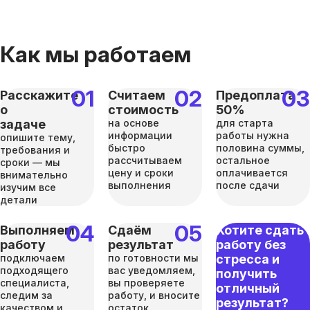
Как мы работаем
Расскажите
Считаем
Предоплата
о
стоимость
50%
задаче
на основе
для старта
информации
работы нужна
опишите тему,
быстро
половина суммы,
требования и
рассчитываем
остальное
сроки — мы
цену и сроки
оплачивается
внимательно
выполнения
после сдачи
изучим все
детали
Выполняем
Сдаём
Хотите сдать
работу
результат
работу без
подключаем
по готовности мы
стресса и
подходящего
вас уведомляем,
получить
специалиста,
вы проверяете
отличный
следим за
работу, и вносите
результат?
качеством и
остаток