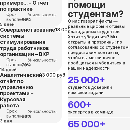
помощи
примере... – Отчет
по практике
студентам?
Срок
Уникальность:
выполнения
82%
О нас говорят факты —
5 дней
реальные цифры и отзывы
Совершенствование
18 000 руб
благодарных студентов.
системы
Хотите убедиться? Мы
стимулирования
открыты и прозрачны: по
согласованию со студентом
труда работников
предоставим контакты,
организации – ВКР
чтобы вы могли лично
Срок
Уникальность:
пообщаться и убедиться в
выполнения
70%
нашей надёжности
14 дней
Аналитический
3 000 руб
25 000+
отчёт по
управлению
студентов доверили
нам свои задачи
проектами –
Курсовая
600+
работа
Срок
Уникальность:
экспертов в команде
выполнения
80%
3 дня
65 000+