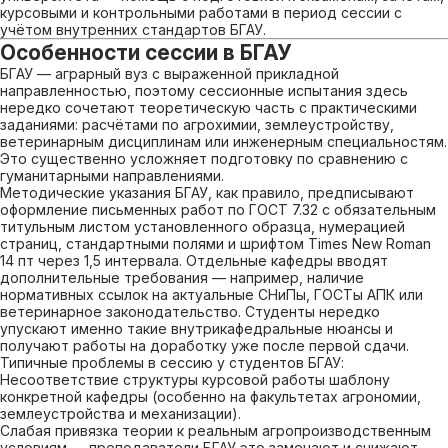
курсовыми и контрольными работами в период сессии с
учётом внутренних стандартов БГАУ.
Особенности сессии в БГАУ
БГАУ — аграрный вуз с выраженной прикладной
направленностью, поэтому сессионные испытания здесь
нередко сочетают теоретическую часть с практическими
заданиями: расчётами по агрохимии, землеустройству,
ветеринарным дисциплинам или инженерным специальностям.
Это существенно усложняет подготовку по сравнению с
гуманитарными направлениями.
Методические указания БГАУ, как правило, предписывают
оформление письменных работ по ГОСТ 7.32 с обязательным
титульным листом установленного образца, нумерацией
страниц, стандартными полями и шрифтом Times New Roman
14 пт через 1,5 интервала. Отдельные кафедры вводят
дополнительные требования — например, наличие
нормативных ссылок на актуальные СНиПы, ГОСТы АПК или
ветеринарное законодательство. Студенты нередко
упускают именно такие внутрикафедральные нюансы и
получают работы на доработку уже после первой сдачи.
Типичные проблемы в сессию у студентов БГАУ:
Несоответствие структуры курсовой работы шаблону
конкретной кафедры (особенно на факультетах агрономии,
землеустройства и механизации).
Слабая привязка теории к реальным агропроизводственным
условиям — преподаватели БГАУ это замечают и снижают