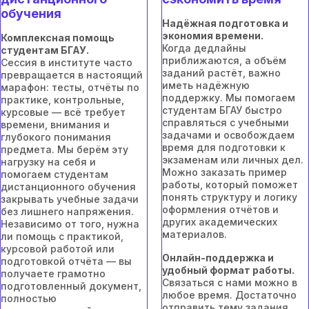
обучения
Надёжная подготовка и
экономия времени.
Комплексная помощь
Когда дедлайны
студентам БГАУ.
приближаются, а объём
Сессия в институте часто
заданий растёт, важно
превращается в настоящий
иметь надёжную
марафон: тесты, отчёты по
поддержку. Мы помогаем
практике, контрольные,
студентам БГАУ быстро
курсовые — всё требует
справляться с учебными
времени, внимания и
задачами и освобождаем
глубокого понимания
время для подготовки к
предмета. Мы берём эту
экзаменам или личных дел.
нагрузку на себя и
Можно заказать пример
помогаем студентам
работы, который поможет
дистанционного обучения
понять структуру и логику
закрывать учебные задачи
оформления отчётов и
без лишнего напряжения.
других академических
Независимо от того, нужна
материалов.
ли помощь с практикой,
курсовой работой или
Онлайн-поддержка и
подготовкой отчёта — вы
удобный формат работы.
получаете грамотно
Связаться с нами можно в
подготовленный документ,
любое время. Достаточно
полностью
отправить тему задания,