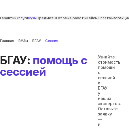
Гарантии
Услуги
Вузы
Предметы
Готовые работы
Кейсы
Оплата
Блог
Акци
Главная
ВУЗы
БГАУ
Сессия
БГАУ:
помощь с
Узнайте
стоимость
сессией
помощи
с
сессией
в
БГАУ
у
наших
экспертов.
Оставьте
заявку
—
и