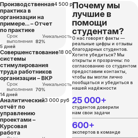
Почему мы
Производственная
4 500 руб
практика в
лучшие в
организации на
помощи
примере... – Отчет
студентам?
по практике
Срок
Уникальность:
О нас говорят факты —
выполнения
82%
реальные цифры и отзывы
5 дней
благодарных студентов.
Совершенствование
18 000 руб
Хотите убедиться? Мы
системы
открыты и прозрачны: по
стимулирования
согласованию со студентом
труда работников
предоставим контакты,
чтобы вы могли лично
организации – ВКР
пообщаться и убедиться в
Срок
Уникальность:
нашей надёжности
выполнения
70%
14 дней
25 000+
Аналитический
3 000 руб
отчёт по
студентов доверили
управлению
нам свои задачи
проектами –
600+
Курсовая
работа
экспертов в команде