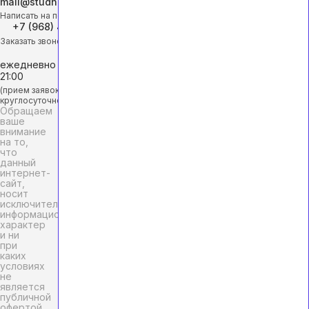
mail@studhelp-online.ru
Написать на почту
+7 (968) 453-29-88
Заказать звонок
ежедневно с 9:00 до
21:00
(прием заявок
круглосуточно)
Обращаем
ваше
внимание
на то,
что
данный
интернет-
сайт,
носит
исключительно
информационный
характер
и ни
при
каких
условиях
не
является
публичной
офертой,