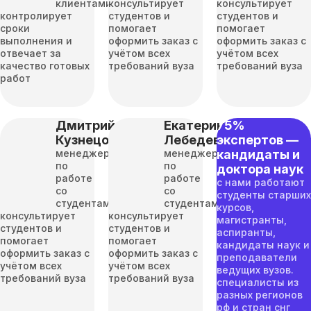
клиентами
консультирует
консультирует
контролирует
студентов и
студентов и
сроки
помогает
помогает
выполнения и
оформить заказ с
оформить заказ с
отвечает за
учётом всех
учётом всех
качество готовых
требований вуза
требований вуза
работ
Дмитрий
Екатерина
75%
Кузнецов
Лебедева
экспертов —
менеджер
менеджер
кандидаты и
по
по
доктора наук
работе
работе
с нами работают
со
со
студенты старших
студентами
студентами
курсов,
консультирует
консультирует
магистранты,
студентов и
студентов и
аспиранты,
помогает
помогает
кандидаты наук и
оформить заказ с
оформить заказ с
преподаватели
учётом всех
учётом всех
ведущих вузов.
требований вуза
требований вуза
специалисты из
разных регионов
рф и стран снг