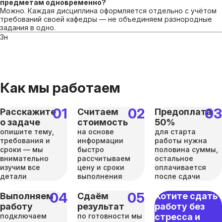
предметам одновременно?
Можно. Каждая дисциплина оформляется отдельно с учётом
требований своей кафедры — не объединяем разнородные
задания в одно.
Зн
Как мы работаем
Расскажите
Считаем
Предоплата
о задаче
стоимость
50%
опишите тему,
на основе
для старта
требования и
информации
работы нужна
сроки — мы
быстро
половина суммы,
внимательно
рассчитываем
остальное
изучим все
цену и сроки
оплачивается
детали
выполнения
после сдачи
Выполняем
Сдаём
Хотите сдать
работу
результат
работу без
подключаем
по готовности мы
стресса и