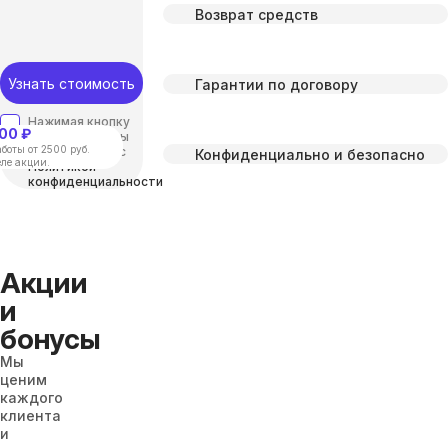
Возврат средств
Узнать стоимость
Гарантии по договору
Нажимая кнопку
00 ₽
“отправить”, вы
боты от 2500 руб.
соглашаетесь с
Конфиденциально и безопасно
еле акции.
Политикой
конфиденциальности
Акции
и
бонусы
Мы
ценим
каждого
клиента
и