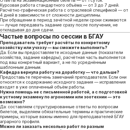
Ответы на экзаменационные билеты — от 1 суток.
Курсовая работа стандартного объёма — от 3 до 7 дней.
Расчётно-графическая работа с отраслевой спецификой — от
4 дней в зависимости от сложности дисциплины.
При обращении в период зачётной недели сроки сжимаются
— лучше передавать задание сразу после получения, не
откладывая до дня сдачи.
Частые вопросы по сессии в БГАУ
Преподаватель требует расчёты по конкретному
хозяйству или учхозу — вы сможете выполнить?
Да. Если вы предоставляете исходные данные (показатели
хозяйства, задание кафедры), расчётная часть выполняется
под ваш конкретный вариант, а не по усреднённым
шаблонным данным.
Кафедра вернула работу на доработку — что дальше?
Предоставьте перечень замечаний преподавателя. Если они
относятся к содержанию исходного задания — исправления
входят в уже оплаченный объём работы.
Нужна помощь не с письменной работой, а с подготовкой
к устному экзамену по агрономии или зоотехнии — это
возможно?
Да: составляем структурированные ответы по вопросам
билетов, выделяем обязательные термины и практические
примеры, которые важны именно для преподавателей БГАУ
аграрного профиля.
Можно ли заказать несколько работ по разным