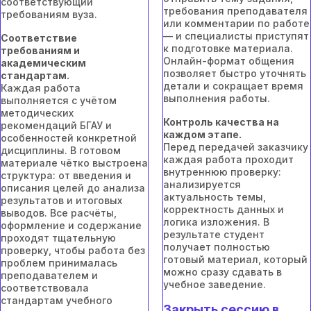
соответствующий
требования преподавателя
требованиям вуза.
или комментарии по работе
— и специалисты приступят
Соответствие
к подготовке материала.
требованиям и
Онлайн-формат общения
академическим
позволяет быстро уточнять
стандартам.
детали и сокращает время
Каждая работа
выполнения работы.
выполняется с учётом
методических
Контроль качества на
рекомендаций БГАУ и
каждом этапе.
особенностей конкретной
Перед передачей заказчику
дисциплины. В готовом
каждая работа проходит
материале чётко выстроена
внутреннюю проверку:
структура: от введения и
анализируется
описания целей до анализа
актуальность темы,
результатов и итоговых
корректность данных и
выводов. Все расчёты,
логика изложения. В
оформление и содержание
результате студент
проходят тщательную
получает полностью
проверку, чтобы работа без
готовый материал, который
проблем принималась
можно сразу сдавать в
преподавателем и
учебное заведение.
соответствовала
стандартам учебного
Закрыть сессию в