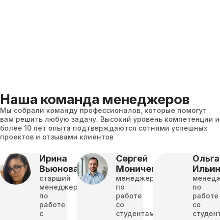
Наша команда менеджеров
Мы собрали команду профессионалов, которые помогут
вам решить любую задачу. Высокий уровень компетенции и
более 10 лет опыта подтверждаются сотнями успешных
проектов и отзывами клиентов
Ирина
Сергей
Ольга
Вьюнова
Моничев
Ильи
старший
менеджер
менед
менеджер
по
по
по
работе
работе
работе
со
со
с
студентами
студен