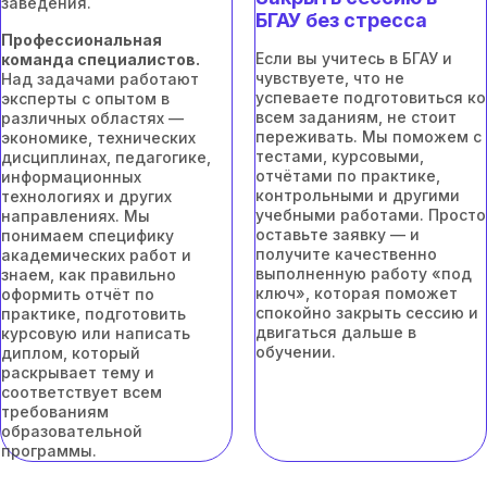
заведения.
БГАУ без стресса
Профессиональная
Если вы учитесь в БГАУ и
команда специалистов.
чувствуете, что не
Над задачами работают
успеваете подготовиться ко
эксперты с опытом в
всем заданиям, не стоит
различных областях —
переживать. Мы поможем с
экономике, технических
тестами, курсовыми,
дисциплинах, педагогике,
отчётами по практике,
информационных
контрольными и другими
технологиях и других
учебными работами. Просто
направлениях. Мы
оставьте заявку — и
понимаем специфику
получите качественно
академических работ и
выполненную работу «под
знаем, как правильно
ключ», которая поможет
оформить отчёт по
спокойно закрыть сессию и
практике, подготовить
двигаться дальше в
курсовую или написать
обучении.
диплом, который
раскрывает тему и
соответствует всем
требованиям
образовательной
программы.