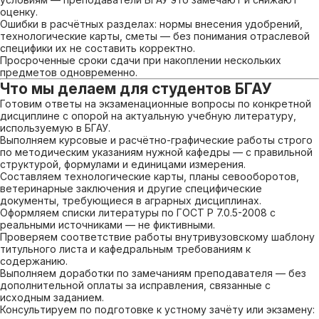
оценку.
Ошибки в расчётных разделах: нормы внесения удобрений,
технологические карты, сметы — без понимания отраслевой
специфики их не составить корректно.
Просроченные сроки сдачи при накоплении нескольких
предметов одновременно.
Что мы делаем для студентов БГАУ
Готовим ответы на экзаменационные вопросы по конкретной
дисциплине с опорой на актуальную учебную литературу,
используемую в БГАУ.
Выполняем курсовые и расчётно-графические работы строго
по методическим указаниям нужной кафедры — с правильной
структурой, формулами и единицами измерения.
Составляем технологические карты, планы севооборотов,
ветеринарные заключения и другие специфические
документы, требующиеся в аграрных дисциплинах.
Оформляем списки литературы по ГОСТ Р 7.0.5-2008 с
реальными источниками — не фиктивными.
Проверяем соответствие работы внутривузовскому шаблону
титульного листа и кафедральным требованиям к
содержанию.
Выполняем доработки по замечаниям преподавателя — без
дополнительной оплаты за исправления, связанные с
исходным заданием.
Консультируем по подготовке к устному зачёту или экзамену: