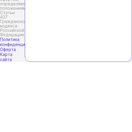
определяемой
положениями
Статьи
437
Гражданского
кодекса
Российской
Федерации.
Политика
конфиденциальности
Оферта
Карта
сайта