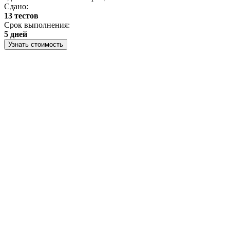
Сдано:
13 тестов
Срок выполнения:
5 дней
Узнать стоимость
З
Р
П
С
С
3