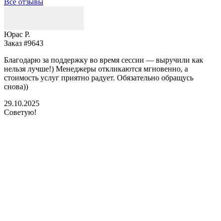
Все отзывы
Юрас Р.
Заказ #9643
З
Благодарю за поддержку во время сессии — выручили как
В
нельзя лучше!) Менеджеры откликаются мгновенно, а
у
стоимость услуг приятно радует. Обязательно обращусь
м
снова))
К
б
29.10.2025
Советую!
2