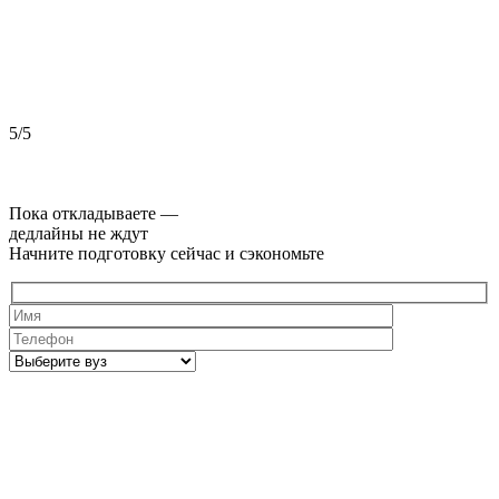
5/5
5
Пока откладываете —
дедлайны не ждут
Начните подготовку сейчас и сэкономьте