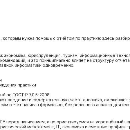
 которым нужна помощь с отчётом по практике: здесь разбир
: экономика, юриспруденция, туризм, информационные техноло
омендаций, и это принципиально влияет на структуру отчёта
ладной информатики одновременно.
и
ождения практики
ый по ГОСТ Р 7.0.5-2008
ают введение и содержательную часть дневника, смешивают 
 сам отчёт написан формально, без реального анализа деятел
ГУ перед написанием, а не ориентируемся на усреднённый ш
ристический менеджмент, IT, экономика и смежные профили т