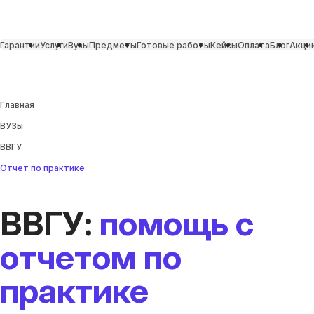
Гарантии
Услуги
Вузы
Предметы
Готовые работы
Кейсы
Оплата
Блог
Акци
Главная
ВУЗы
ВВГУ
Отчет по практике
ВВГУ:
помощь с
отчетом по
практике