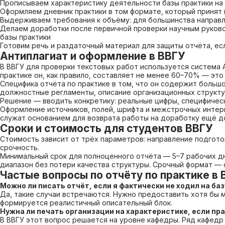
Прописываем характеристику деятельности базы практики на
Оформляем дневник практики в том формате, который принят
Выдерживаем требования к объёму: для большинства направл
Делаем доработки после первичной проверки научным руковод
базы практики
Готовим речь и раздаточный материал для защиты отчёта, е
Антиплагиат и оформление в ВВГУ
В ВВГУ для проверки текстовых работ используется система А
практике он, как правило, составляет не менее 60–70% — это
Специфика отчёта по практике в том, что он содержит больш
должностные регламенты, описание организационных структур
Решение — вводить конкретику: реальные цифры, специфичес
Оформление источников, полей, шрифта и межстрочных интер
служат основанием для возврата работы на доработку ещё д
Сроки и стоимость для студентов ВВГУ
Стоимость зависит от трёх параметров: направление подготов
срочность.
Минимальный срок для полноценного отчёта — 5–7 рабочих дне
диапазон без потери качества структуры. Срочный формат — 
Частые вопросы по отчёту по практике в 
Можно ли писать отчёт, если я фактически не ходил на ба
Да, такие случаи встречаются. Нужно предоставить хотя бы 
формируется реалистичный описательный блок.
Нужна ли печать организации на характеристике, если п
В ВВГУ этот вопрос решается на уровне кафедры. Ряд кафедр