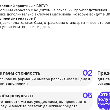
твенной практики в ВВГУ?
тельный характер с акцентом на описании, производственная 
ка дополнительно включает материалы, которые войдут в ВК
аучной литературы?
 законодательная база, отраслевые стандарты — всё это офо
указанием названия и даты.
итаем стоимость
Пред
основе информации быстро рассчитываем цену и
для ст
оки выполнения
осталь
Хотит
аём результат
полу
готовности мы вас уведомляем, вы проверяете
просто
оту, и вносите остаток денежных средств
сделае