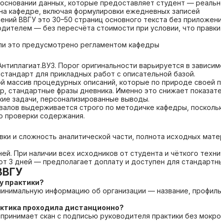
 основании данных, которые предоставляет студент — реальн
 на кафедре, включая формулировки ежедневных записей
ений ВВГУ это 30–50 страниц основного текста без приложен
ителем — без пересчёта стоимости при условии, что правки 
сли это предусмотрено регламентом кафедры
нтиплагиат.ВУЗ. Порог оригинальности варьируется в зависим
 стандарт для прикладных работ с описательной базой.
ой массив процедурных описаний, которые по природе своей п
, стандартные фразы дневника. Именно это снижает показате
кие задачи, персонализированные выводы.
валов выдерживается строго по методичке кафедры, поскольк
о проверки содержания.
ки и сложность аналитической части, полнота исходных матер
й. При наличии всех исходников от студента и чёткого техни
от 3 дней — предполагает доплату и доступен для стандартны
ВВГУ
зу практики?
минимальную информацию об организации — название, профиль
рактика проходила дистанционно?
 принимает скан с подписью руководителя практики без мокро