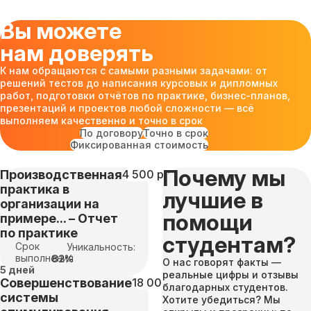
Вы можете
нам доверять
К нам обращаются с самыми разными задачами: от
решений тестов до написания курсовых и дипломных
работ, подготовки отчётов по практике, бизнес-планов,
презентаций и проектов любой сложности — всё
выполняем качественно и точно в срок
По договору
Точно в срок
Фиксированная стоимость
Почему мы
Производственная
4 500 руб
практика в
лучшие в
организации на
помощи
примере... – Отчет
по практике
студентам?
Срок
Уникальность:
выполнения
82%
О нас говорят факты —
5 дней
реальные цифры и отзывы
Совершенствование
18 000 руб
благодарных студентов.
системы
Хотите убедиться? Мы