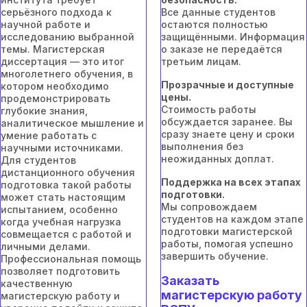
серьёзного подхода к
Все данные студентов
научной работе и
остаются полностью
исследованию выбранной
защищёнными. Информация
темы. Магистерская
о заказе не передаётся
диссертация — это итог
третьим лицам.
многолетнего обучения, в
Прозрачные и доступные
котором необходимо
цены.
продемонстрировать
Стоимость работы
глубокие знания,
обсуждается заранее. Вы
аналитическое мышление и
сразу знаете цену и сроки
умение работать с
выполнения без
научными источниками.
неожиданных доплат.
Для студентов
дистанционного обучения
Поддержка на всех этапах
подготовка такой работы
подготовки.
может стать настоящим
Мы сопровождаем
испытанием, особенно
студентов на каждом этапе
когда учебная нагрузка
подготовки магистерской
совмещается с работой и
работы, помогая успешно
личными делами.
завершить обучение.
Профессиональная помощь
позволяет подготовить
Заказать
качественную
магистерскую работу
магистерскую работу и