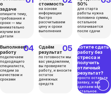
о
стоимость
50%
задаче
на основе
для старта
информации
работы нужна
опишите тему,
быстро
половина суммы,
требования и
рассчитываем
остальное
сроки — мы
цену и сроки
оплачивается
внимательно
выполнения
после сдачи
изучим все
детали
Выполняем
Сдаём
Хотите сдать
работу
результат
работу без
подключаем
по готовности мы
стресса и
подходящего
вас уведомляем,
получить
специалиста,
вы проверяете
отличный
следим за
работу, и вносите
результат?
качеством и
остаток
просто оставьте
сроками
денежных
заявку, и мы
средств
сделаем всё
остальное.