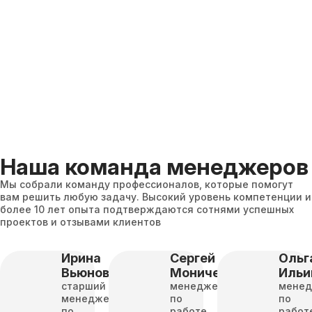
Наша команда менеджеров
Мы собрали команду профессионалов, которые помогут
вам решить любую задачу. Высокий уровень компетенции и
более 10 лет опыта подтверждаются сотнями успешных
проектов и отзывами клиентов
Ирина
Сергей
Ольг
Вьюнова
Моничев
Ильи
старший
менеджер
мене
менеджер
по
по
по
работе
работ