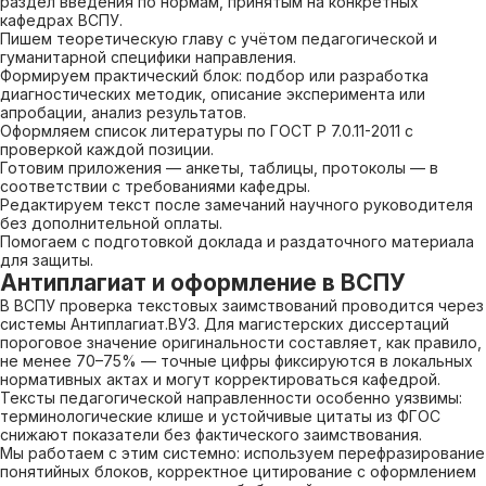
раздел введения по нормам, принятым на конкретных
кафедрах ВСПУ.
Пишем теоретическую главу с учётом педагогической и
гуманитарной специфики направления.
Формируем практический блок: подбор или разработка
диагностических методик, описание эксперимента или
апробации, анализ результатов.
Оформляем список литературы по ГОСТ Р 7.0.11-2011 с
проверкой каждой позиции.
Готовим приложения — анкеты, таблицы, протоколы — в
соответствии с требованиями кафедры.
Редактируем текст после замечаний научного руководителя
без дополнительной оплаты.
Помогаем с подготовкой доклада и раздаточного материала
для защиты.
Антиплагиат и оформление в ВСПУ
В ВСПУ проверка текстовых заимствований проводится через
системы Антиплагиат.ВУЗ. Для магистерских диссертаций
пороговое значение оригинальности составляет, как правило,
не менее 70–75% — точные цифры фиксируются в локальных
нормативных актах и могут корректироваться кафедрой.
Тексты педагогической направленности особенно уязвимы:
терминологические клише и устойчивые цитаты из ФГОС
снижают показатели без фактического заимствования.
Мы работаем с этим системно: используем перефразирование
понятийных блоков, корректное цитирование с оформлением