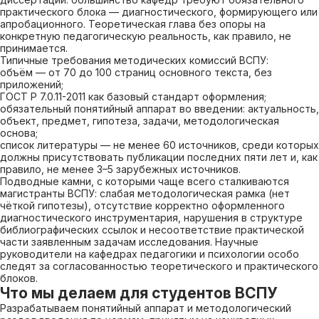
практического блока — диагностического, формирующего или
апробационного. Теоретическая глава без опоры на
конкретную педагогическую реальность, как правило, не
принимается.
Типичные требования методических комиссий ВСПУ:
объём — от 70 до 100 страниц основного текста, без
приложений;
ГОСТ Р 7.0.11-2011 как базовый стандарт оформления;
обязательный понятийный аппарат во введении: актуальность,
объект, предмет, гипотеза, задачи, методологическая
основа;
список литературы — не менее 60 источников, среди которых
должны присутствовать публикации последних пяти лет и, как
правило, не менее 3–5 зарубежных источников.
Подводные камни, с которыми чаще всего сталкиваются
магистранты ВСПУ: слабая методологическая рамка (нет
чёткой гипотезы), отсутствие корректно оформленного
диагностического инструментария, нарушения в структуре
библиографических ссылок и несоответствие практической
части заявленным задачам исследования. Научные
руководители на кафедрах педагогики и психологии особо
следят за согласованностью теоретического и практического
блоков.
Что мы делаем для студентов ВСПУ
Разрабатываем понятийный аппарат и методологический