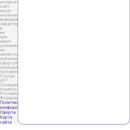
интернет-
сайт,
носит
исключительно
информационный
характер
и
ни
при
каких
условиях
не
является
публичной
офертой,
определяемой
положениями
Статьи
437
Гражданского
кодекса
Российской
Федерации.
Политика
конфиденциальности
Оферта
Карта
сайта