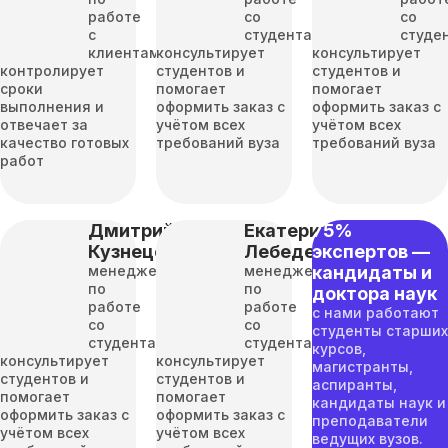
работе
со
со
с
студентами
студе
клиентами
консультирует
консультирует
контролирует
студентов и
студентов и
сроки
помогает
помогает
выполнения и
оформить заказ с
оформить заказ с
отвечает за
учётом всех
учётом всех
качество готовых
требований вуза
требований вуза
работ
Дмитрий
Екатерина
75%
Кузнецов
Лебедева
экспертов —
менеджер
менеджер
кандидаты и
по
по
доктора наук
работе
работе
с нами работают
со
со
студенты старших
студентами
студентами
курсов,
консультирует
консультирует
магистранты,
студентов и
студентов и
аспиранты,
помогает
помогает
кандидаты наук и
оформить заказ с
оформить заказ с
преподаватели
учётом всех
учётом всех
ведущих вузов.