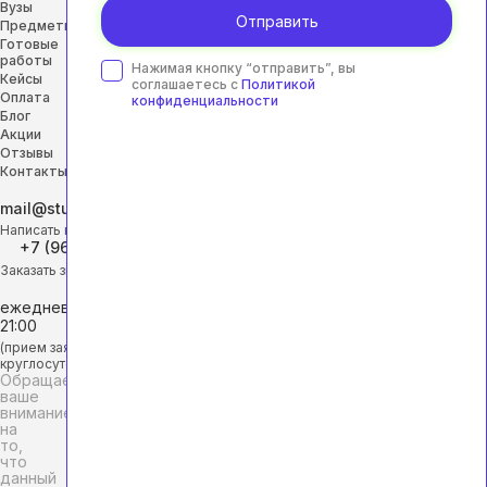
Вузы
Отправить
Предметы
Готовые
работы
Нажимая кнопку “отправить”, вы
Кейсы
соглашаетесь с
Политикой
Оплата
конфиденциальности
Блог
Акции
Отзывы
Контакты
mail@studhelp-online.ru
Написать на почту
+7 (968) 453-29-88
Заказать звонок
ежедневно с 9:00 до
21:00
(прием заявок
круглосуточно)
Обращаем
ваше
внимание
на
то,
что
данный