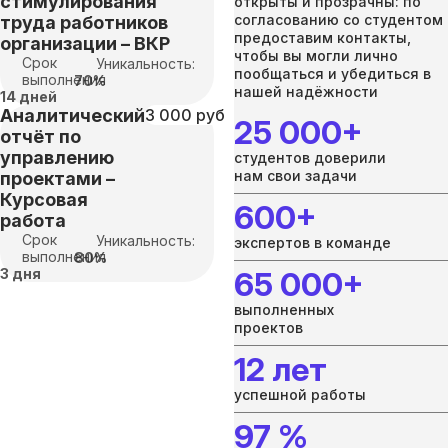
стимулирования
открыты и прозрачны: по
согласованию со студентом
труда работников
предоставим контакты,
организации – ВКР
чтобы вы могли лично
Срок
Уникальность:
пообщаться и убедиться в
выполнения
70%
нашей надёжности
14 дней
Аналитический
3 000 руб
25 000+
отчёт по
управлению
студентов доверили
нам свои задачи
проектами –
Курсовая
600+
работа
Срок
Уникальность:
экспертов в команде
выполнения
80%
3 дня
65 000+
выполненных
проектов
12 лет
успешной работы
97 %