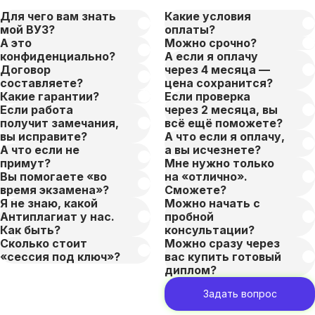
Для чего вам знать
Какие условия
мой ВУЗ?
оплаты?
А это
Можно срочно?
конфиденциально?
А если я оплачу
Договор
через 4 месяца —
составляете?
цена сохранится?
Какие гарантии?
Если проверка
Если работа
через 2 месяца, вы
получит замечания,
всё ещё поможете?
вы исправите?
А что если я оплачу,
А что если не
а вы исчезнете?
примут?
Мне нужно только
Вы помогаете «во
на «отлично».
время экзамена»?
Сможете?
Я не знаю, какой
Можно начать с
Антиплагиат у нас.
пробной
Как быть?
консультации?
Сколько стоит
Можно сразу через
«сессия под ключ»?
вас купить готовый
диплом?
Задать вопрос