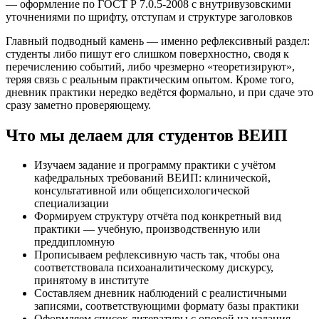
— оформление по ГОСТ Р 7.0.5-2008 с внутривузовскими
уточнениями по шрифту, отступам и структуре заголовков
Главный подводный камень — именно рефлексивный раздел:
студенты либо пишут его слишком поверхностно, сводя к
перечислению событий, либо чрезмерно «теоретизируют»,
теряя связь с реальным практическим опытом. Кроме того,
дневник практики нередко ведётся формально, и при сдаче это
сразу заметно проверяющему.
Что мы делаем для студентов ВЕИП
Изучаем задание и программу практики с учётом
кафедральных требований ВЕИП: клинической,
консультативной или общепсихологической
специализации
Формируем структуру отчёта под конкретный вид
практики — учебную, производственную или
преддипломную
Прописываем рефлексивную часть так, чтобы она
соответствовала психоаналитическому дискурсу,
принятому в институте
Составляем дневник наблюдений с реалистичными
записями, соответствующими формату базы практики
Оформляем список литературы с опорой на издания,