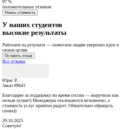
97 %
положительных отзывов
Узнать стоимость
У наших студентов
высокие результаты
Работаем на результат — помогаем людям уверенно идти к
своим целям
Оставить отзыв
Все отзывы
Юрас Р.
Заказ #9643
З
Благодарю за поддержку во время сессии — выручили как
В
нельзя лучше!) Менеджеры откликаются мгновенно, а
у
стоимость услуг приятно радует. Обязательно обращусь
м
снова))
К
б
29.10.2025
Советую!
2