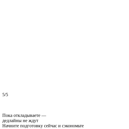
5/5
5
Пока откладываете —
дедлайны не ждут
Начните подготовку сейчас и сэкономьте