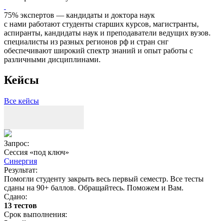
75% экспертов — кандидаты и доктора наук
с нами работают студенты старших курсов, магистранты,
аспиранты, кандидаты наук и преподаватели ведущих вузов.
специалисты из разных регионов рф и стран снг
обеспечивают широкий спектр знаний и опыт работы с
различными дисциплинами.
Кейсы
Все кейсы
Запрос:
З
Сессия «под ключ»
Синергия
Результат:
Р
Помогли студенту закрыть весь первый семестр. Все тесты
П
сданы на 90+ баллов. Обращайтесь. Поможем и Вам.
С
Сдано:
13 тестов
С
Срок выполнения:
3