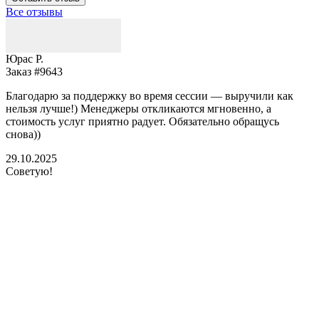
Все отзывы
Юрас Р.
Заказ #9643
З
Благодарю за поддержку во время сессии — выручили как
В
нельзя лучше!) Менеджеры откликаются мгновенно, а
у
стоимость услуг приятно радует. Обязательно обращусь
м
снова))
К
б
29.10.2025
Советую!
2