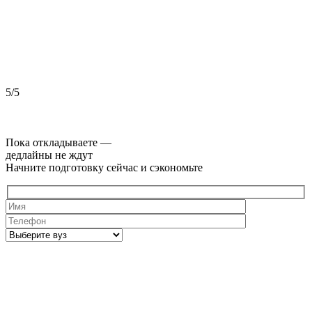
5/5
5
Пока откладываете —
дедлайны не ждут
Начните подготовку сейчас и сэкономьте