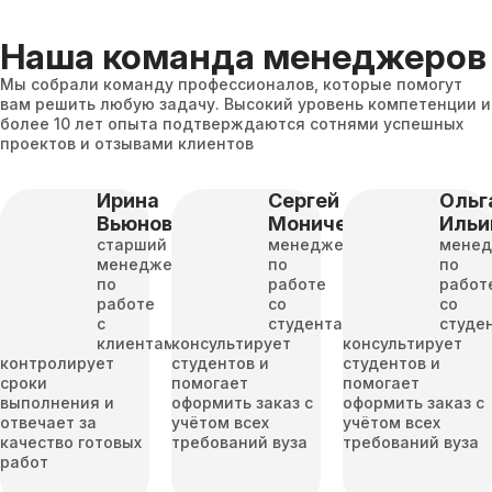
Наша команда менеджеров
Мы собрали команду профессионалов, которые помогут
вам решить любую задачу. Высокий уровень компетенции и
более 10 лет опыта подтверждаются сотнями успешных
проектов и отзывами клиентов
Ирина
Сергей
Ольг
Вьюнова
Моничев
Ильи
старший
менеджер
мене
менеджер
по
по
по
работе
работ
работе
со
со
с
студентами
студе
клиентами
консультирует
консультирует
контролирует
студентов и
студентов и
сроки
помогает
помогает
выполнения и
оформить заказ с
оформить заказ с
отвечает за
учётом всех
учётом всех
качество готовых
требований вуза
требований вуза
работ