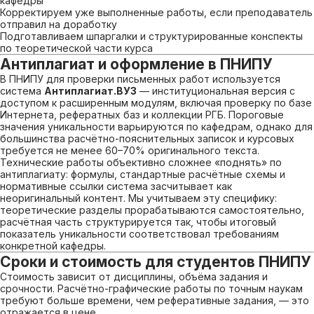
кафедры
Корректируем уже выполненные работы, если преподаватель
отправил на доработку
Подготавливаем шпаргалки и структурированные конспекты
по теоретической части курса
Антиплагиат и оформление в ПНИПУ
В ПНИПУ для проверки письменных работ используется
система
Антиплагиат.ВУЗ
— институциональная версия с
доступом к расширенным модулям, включая проверку по базе
Интернета, рефератных баз и коллекции РГБ. Пороговые
значения уникальности варьируются по кафедрам, однако для
большинства расчётно-пояснительных записок и курсовых
требуется не менее 60–70% оригинального текста.
Технические работы объективно сложнее «поднять» по
антиплагиату: формулы, стандартные расчётные схемы и
нормативные ссылки система засчитывает как
неоригинальный контент. Мы учитываем эту специфику:
теоретические разделы прорабатываются самостоятельно,
расчётная часть структурируется так, чтобы итоговый
показатель уникальности соответствовал требованиям
конкретной кафедры.
Сроки и стоимость для студентов ПНИПУ
Стоимость зависит от дисциплины, объёма задания и
срочности. Расчётно-графические работы по точным наукам
требуют больше времени, чем реферативные задания, — это
отражается в цене.