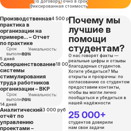
По договору
Точно в срок
Фиксированная стоимость
Почему мы
Производственная
4 500 руб
практика в
лучшие в
организации на
помощи
примере... – Отчет
по практике
студентам?
Срок
Уникальность:
выполнения
82%
О нас говорят факты —
5 дней
реальные цифры и отзывы
Совершенствование
18 000 руб
благодарных студентов.
системы
Хотите убедиться? Мы
стимулирования
открыты и прозрачны: по
согласованию со студентом
труда работников
предоставим контакты,
организации – ВКР
чтобы вы могли лично
Срок
Уникальность:
пообщаться и убедиться в
выполнения
70%
нашей надёжности
14 дней
Аналитический
3 000 руб
25 000+
отчёт по
управлению
студентов доверили
нам свои задачи
проектами –