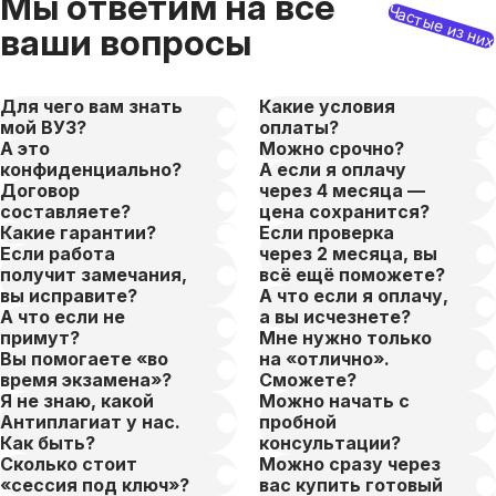
Мы ответим на все
Частые из ни
ваши вопросы
Для чего вам знать
Какие условия
мой ВУЗ?
оплаты?
А это
Можно срочно?
конфиденциально?
А если я оплачу
Договор
через 4 месяца —
составляете?
цена сохранится?
Какие гарантии?
Если проверка
Если работа
через 2 месяца, вы
получит замечания,
всё ещё поможете?
вы исправите?
А что если я оплачу,
А что если не
а вы исчезнете?
примут?
Мне нужно только
Вы помогаете «во
на «отлично».
время экзамена»?
Сможете?
Я не знаю, какой
Можно начать с
Антиплагиат у нас.
пробной
Как быть?
консультации?
Сколько стоит
Можно сразу через
«сессия под ключ»?
вас купить готовый