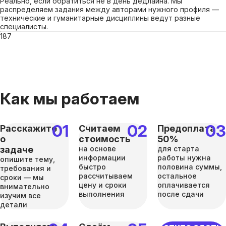
Реально, если обратиться не в день дедлайна. Мы
распределяем задания между авторами нужного профиля —
технические и гуманитарные дисциплины ведут разные
специалисты.
187
Как мы работаем
Расскажите
Считаем
Предоплата
о
стоимость
50%
задаче
на основе
для старта
информации
работы нужна
опишите тему,
быстро
половина суммы,
требования и
рассчитываем
остальное
сроки — мы
цену и сроки
оплачивается
внимательно
выполнения
после сдачи
изучим все
детали