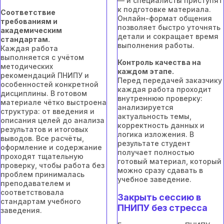
— и специалисты приступят
к подготовке материала.
Соответствие
Онлайн-формат общения
требованиям и
позволяет быстро уточнять
академическим
детали и сокращает время
стандартам.
выполнения работы.
Каждая работа
выполняется с учётом
Контроль качества на
методических
каждом этапе.
рекомендаций ПНИПУ и
Перед передачей заказчику
особенностей конкретной
каждая работа проходит
дисциплины. В готовом
внутреннюю проверку:
материале чётко выстроена
анализируется
структура: от введения и
актуальность темы,
описания целей до анализа
корректность данных и
результатов и итоговых
логика изложения. В
выводов. Все расчёты,
результате студент
оформление и содержание
получает полностью
проходят тщательную
готовый материал, который
проверку, чтобы работа без
можно сразу сдавать в
проблем принималась
учебное заведение.
преподавателем и
соответствовала
Закрыть сессию в
стандартам учебного
ПНИПУ без стресса
заведения.