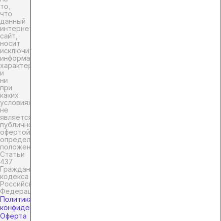
то,
что
данный
интернет-
сайт,
носит
исключительно
информационный
характер
и
ни
при
каких
условиях
не
является
публичной
офертой,
определяемой
положениями
Статьи
437
Гражданского
кодекса
Российской
Федерации.
Политика
конфиденциальности
Оферта