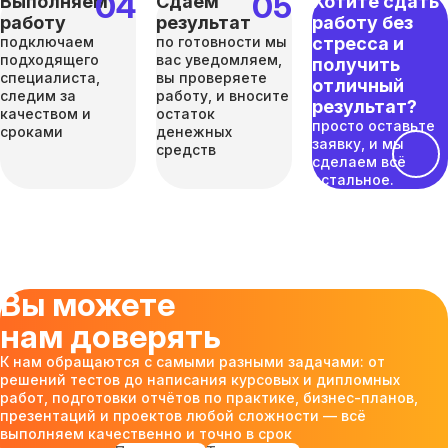
Выполняем
Сдаём
Хотите сдать
работу
результат
работу без
подключаем
по готовности мы
стресса и
подходящего
вас уведомляем,
получить
специалиста,
вы проверяете
отличный
следим за
работу, и вносите
результат?
качеством и
остаток
просто оставьте
сроками
денежных
заявку, и мы
средств
сделаем всё
остальное.
Вы можете
нам доверять
К нам обращаются с самыми разными задачами: от
решений тестов до написания курсовых и дипломных
работ, подготовки отчётов по практике, бизнес-планов,
презентаций и проектов любой сложности — всё
выполняем качественно и точно в срок