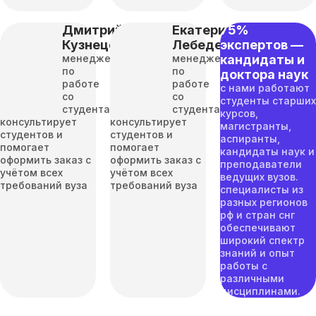
Дмитрий
Екатерина
75%
Кузнецов
Лебедева
экспертов —
менеджер
менеджер
кандидаты и
по
по
доктора наук
работе
работе
с нами работают
со
со
студенты старших
студентами
студентами
курсов,
консультирует
консультирует
магистранты,
студентов и
студентов и
аспиранты,
помогает
помогает
кандидаты наук и
оформить заказ с
оформить заказ с
преподаватели
учётом всех
учётом всех
ведущих вузов.
требований вуза
требований вуза
специалисты из
разных регионов
рф и стран снг
обеспечивают
широкий спектр
знаний и опыт
работы с
различными
дисциплинами.