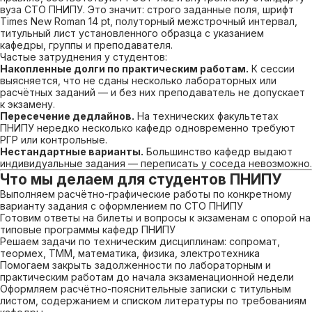
вуза СТО ПНИПУ. Это значит: строго заданные поля, шрифт
Times New Roman 14 pt, полуторный межстрочный интервал,
титульный лист установленного образца с указанием
кафедры, группы и преподавателя.
Частые затруднения у студентов:
Накопленные долги по практическим работам.
К сессии
выясняется, что не сданы несколько лабораторных или
расчётных заданий — и без них преподаватель не допускает
к экзамену.
Пересечение дедлайнов.
На технических факультетах
ПНИПУ нередко несколько кафедр одновременно требуют
РГР или контрольные.
Нестандартные варианты.
Большинство кафедр выдают
индивидуальные задания — переписать у соседа невозможно.
Что мы делаем для студентов ПНИПУ
Выполняем расчётно-графические работы по конкретному
варианту задания с оформлением по СТО ПНИПУ
Готовим ответы на билеты и вопросы к экзаменам с опорой на
типовые программы кафедр ПНИПУ
Решаем задачи по техническим дисциплинам: сопромат,
теормех, ТММ, математика, физика, электротехника
Помогаем закрыть задолженности по лабораторным и
практическим работам до начала экзаменационной недели
Оформляем расчётно-пояснительные записки с титульным
листом, содержанием и списком литературы по требованиям