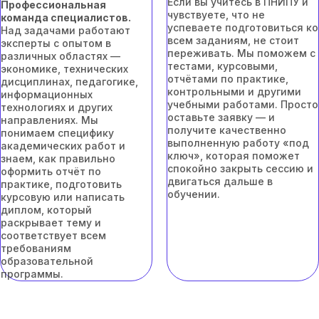
Если вы учитесь в ПНИПУ и
Профессиональная
чувствуете, что не
команда специалистов.
успеваете подготовиться ко
Над задачами работают
всем заданиям, не стоит
эксперты с опытом в
переживать. Мы поможем с
различных областях —
тестами, курсовыми,
экономике, технических
отчётами по практике,
дисциплинах, педагогике,
контрольными и другими
информационных
учебными работами. Просто
технологиях и других
оставьте заявку — и
направлениях. Мы
получите качественно
понимаем специфику
выполненную работу «под
академических работ и
ключ», которая поможет
знаем, как правильно
спокойно закрыть сессию и
оформить отчёт по
двигаться дальше в
практике, подготовить
обучении.
курсовую или написать
диплом, который
раскрывает тему и
соответствует всем
требованиям
образовательной
программы.