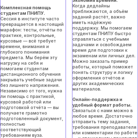
экономия времени.
Когда дедлайны
Комплексная помощь
приближаются, а объём
студентам ПНИПУ.
заданий растёт, важно
Сессия в институте часто
иметь надёжную
превращается в настоящий
поддержку. Мы помогаем
марафон: тесты, отчёты по
студентам ПНИПУ быстро
практике, контрольные,
справляться с учебными
курсовые — всё требует
задачами и освобождаем
времени, внимания и
время для подготовки к
глубокого понимания
экзаменам или личных дел.
предмета. Мы берём эту
Можно заказать пример
нагрузку на себя и
работы, который поможет
помогаем студентам
понять структуру и логику
дистанционного обучения
оформления отчётов и
закрывать учебные задачи
других академических
без лишнего напряжения.
материалов.
Независимо от того, нужна
ли помощь с практикой,
Онлайн-поддержка и
курсовой работой или
удобный формат работы.
подготовкой отчёта — вы
Связаться с нами можно в
получаете грамотно
любое время. Достаточно
подготовленный документ,
отправить тему задания,
полностью
требования преподавателя
соответствующий
или комментарии по работе
требованиям вуза.