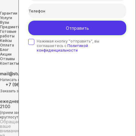
Гарантии
Услуги
Вузы
Предметы
Отправить
Готовые
работы
Кейсы
Нажимая кнопку “отправить”, вы
Оплата
соглашаетесь с
Политикой
Блог
конфиденциальности
Акции
Отзывы
Контакты
mail@studhelp-online.ru
Написать на почту
+7 (968) 453-29-88
Заказать звонок
ежедневно с 9:00 до
21:00
(прием заявок
круглосуточно)
Обращаем
ваше
внимание
на