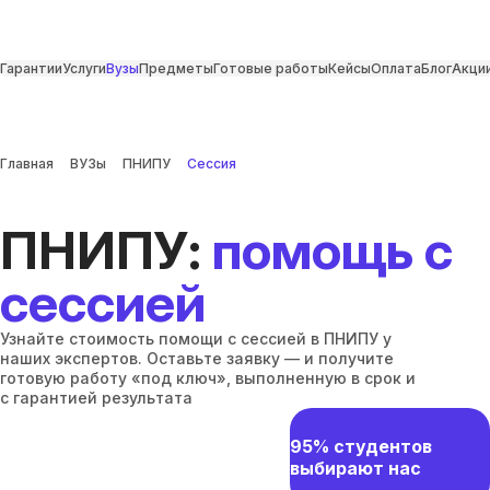
Гарантии
Услуги
Вузы
Предметы
Готовые работы
Кейсы
Оплата
Блог
Акци
Главная
ВУЗы
ПНИПУ
Сессия
ПНИПУ:
помощь с
сессией
Узнайте стоимость помощи с сессией в ПНИПУ у
наших экспертов. Оставьте заявку — и получите
готовую работу «под ключ», выполненную в срок и
с гарантией результата
95% студентов
выбирают нас