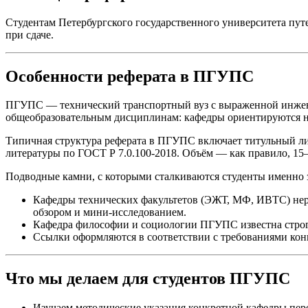
Студентам Петербургского государственного университета пут
при сдаче.
Особенности реферата в ПГУПС
ПГУПС — технический транспортный вуз с выраженной инжене
общеобразовательным дисциплинам: кафедры ориентируются на
Типичная структура реферата в ПГУПС включает титульный лист
литературы по ГОСТ Р 7.0.100-2018. Объём — как правило, 15–
Подводные камни, с которыми сталкиваются студенты именно з
Кафедры технических факультетов (ЭЖТ, МФ, ИВТС) нере
обзором и мини-исследованием.
Кафедра философии и социологии ПГУПС известна строго
Ссылки оформляются в соответствии с требованиями конк
Что мы делаем для студентов ПГУПС
Изучаем методические указания конкретной кафедры пер