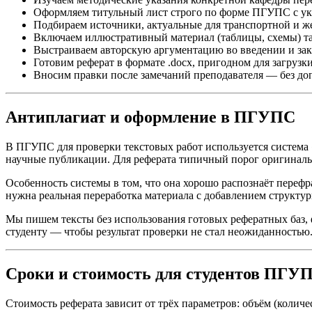
Оформляем титульный лист строго по форме ПГУПС с ук
Подбираем источники, актуальные для транспортной и же
Включаем иллюстративный материал (таблицы, схемы) там
Выстраиваем авторскую аргументацию во введении и зак
Готовим реферат в формате .docx, пригодном для загруз
Вносим правки после замечаний преподавателя — без до
Антиплагиат и оформление в ПГУПС
В ПГУПС для проверки текстовых работ используется систем
научные публикации. Для реферата типичный порог оригинально
Особенность системы в том, что она хорошо распознаёт переф
нужна реальная переработка материала с добавлением структу
Мы пишем тексты без использования готовых рефератных баз, 
студенту — чтобы результат проверки не стал неожиданностью
Сроки и стоимость для студентов ПГУ
Стоимость реферата зависит от трёх параметров: объём (колич