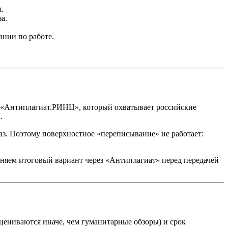
.
а.
нии по работе.
 «Антиплагиат.РИНЦ», который охватывает российские
.
аз. Поэтому поверхностное «переписывание» не работает:
няем итоговый вариант через «Антиплагиат» перед передачей
оцениваются иначе, чем гуманитарные обзоры) и срок