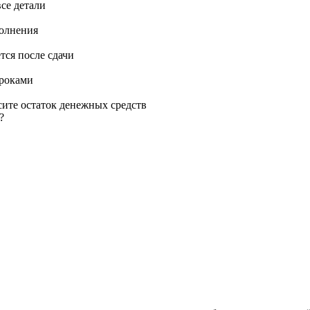
се детали
полнения
тся после сдачи
сроками
сите остаток денежных средств
?