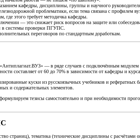
азанием кафедры, дисциплины, группы и научного руководителя
лезнодорожной проблематики, если тема связана с профилем вуз
, где этого требует методичка кафедры.
лючении — это снижает риск вопросов на защите или собеседова
ки в системы проверки ПГУПС.
полнительных переговоров по стандартным доработкам.
а «Антиплагиат.ВУЗ» — в ряде случаев с подключённым модулем
сти составляет от 60 до 70% в зависимости от кафедры и курса
разированные куски из русскоязычных учебников и рефератных б
рных и содержательных элементов.
формулируем тезисы самостоятельно и при необходимости прого
.
ПС
ество страниц), тематика (технические дисциплины с расчётами 