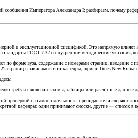
ей сообщения Императора Александра I: разбираем, почему рефе
рной и эксплуатационной спецификой. Это напрямую влияет на
 стандарты ГОСТ 7.32 и внутренние методические указания, ко
 по форме вуза, содержание с номерами страниц, введение с по
25 страниц в зависимости от кафедры, шрифт Times New Roman 1
десь:
дко требуют включать схемы, таблицы или расчётные данные да
й проверкой на самостоятельность: преподаватели сверяют лог
ретной кафедры: одни принимают сноски, другие — список в конц
ед началом работы — не пишем «по шаблону».