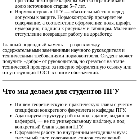
при этом некоторые кафедры жёстко ограничивают
долю источников старше 5–7 лет.
Нормоконтроль в ПГУ — обязательный этап перед
допуском к защите. Нормоконтролёр проверяет не
содержание, а соответствие оформления: поля, шрифт,
нумерацию, подписи к рисункам и таблицам. Малейшее
отступление возвращает работу на доработку.
Главный подводный камень — разрыв между
содержательными замечаниями научного руководителя и
техническими требованиями нормоконтроля. Студент может
получить «добро» от руководителя, но срезаться на этапе
технической проверки за неверно оформленную ссылку или
отсутствующий ГОСТ в списке обозначений.
Что мы делаем для студентов ПГУ
Пишем теоретическую и практическую главы с учётом
специфики конкретного факультета и кафедры ПГУ.
Адаптируем структуру работы под задание, выданное
кафедрой, — не по универсальному шаблону, а под
конкретный бланк задания ПГУ.
Оформляем работу по внутренним методичкам вуза:
титульный лист, содержание, список сокращений,